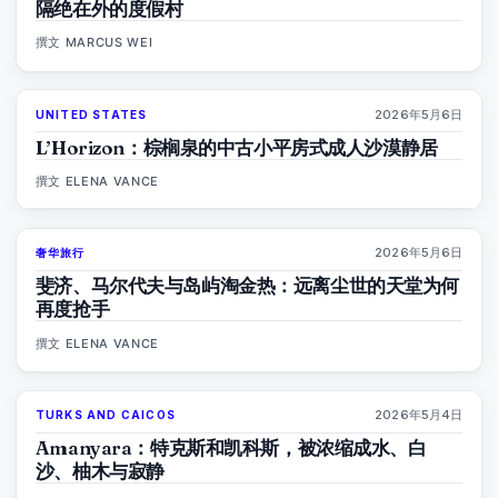
隔绝在外的度假村
撰文
MARCUS WEI
2026年5月6日
UNITED STATES
92
%
68
杂志
L’Horizon：棕榈泉的中古小平房式成人沙漠静居
撰文
ELENA VANCE
2026年5月6日
奢华旅行
84
%
76
杂志
斐济、马尔代夫与岛屿淘金热：远离尘世的天堂为何
再度抢手
撰文
ELENA VANCE
2026年5月4日
TURKS AND CAICOS
96
%
60
杂志
Amanyara：特克斯和凯科斯，被浓缩成水、白
沙、柚木与寂静