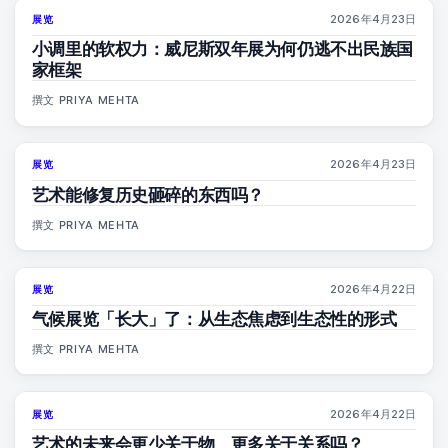
2026年4月23日
展览
78
%
88
杂志
小调里的软权力：威尼斯双年展为何仍逃不出民族国
家框架
撰文
PRIYA MEHTA
2026年4月23日
展览
79
%
56
杂志
艺术能修复历史砸碎的东西吗？
撰文
PRIYA MEHTA
2026年4月22日
展览
74
%
44
杂志
气候展览「长大」了：从生态焦虑到生态性的形式
撰文
PRIYA MEHTA
2026年4月22日
展览
80
%
117
杂志
艺术的未来会更少关于物、更多关于关系吗？