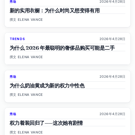
2026年4月28日
秀场
87
%
67
杂志
新的实用衣橱：为什么时尚又想变得有用
撰文
ELENA VANCE
2026年4月28日
TRENDS
89
%
77
杂志
为什么 2026 年最聪明的奢侈品购买可能是二手
撰文
ELENA VANCE
2026年4月28日
秀场
86
%
60
杂志
为什么奶油黄成为新的权力中性色
撰文
ELENA VANCE
2026年4月28日
秀场
86
%
62
杂志
权力着装回归了——这次她有剧情
撰文
ELENA VANCE