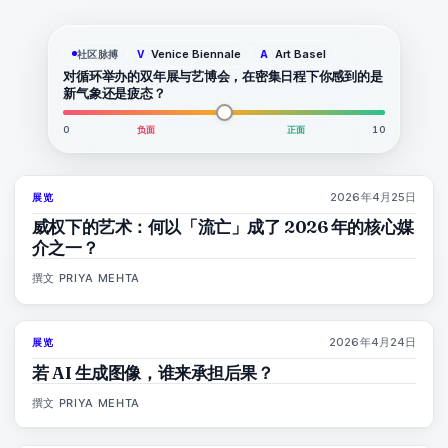
Venice Biennale
Art Basel
社区脉搏
V
A
对循环举办的双年展与艺博会，在密集日程下你感到的是
新气象还是疲态？
0
负面
正面
10
2026年4月25日
展览
77
%
77
杂志
威权下的艺术：何以「流亡」成了 2026 年的核心媒
介之一？
撰文
PRIYA MEHTA
2026年4月24日
展览
76
%
69
杂志
若 AI 生成图像，谁来承担后果？
撰文
PRIYA MEHTA