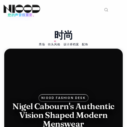
您的声音很重要。
新闻动态
时尚
时尚
2026年6月12日
Mike
秀场
街头风格
设计师档案
配饰
Ashley's
Frasers
bids for
Hugo
NIOOD FASHION DESK
Boss in
Nigel Cabourn's Authentic
Vision Shaped Modern
luxury
Menswear
push