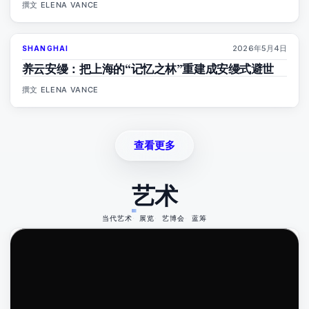
撰文
ELENA VANCE
2026年5月4日
SHANGHAI
96
%
78
杂志
养云安缦：把上海的“记忆之林”重建成安缦式避世
撰文
ELENA VANCE
查看更多
艺术
当代艺术
展览
艺博会
蓝筹