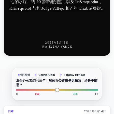
心的水疗、约 40 套带池别墅，以及 Ixi&rsquo;im 、
Ki&rsquo;ol 与和 Jorge Vallejo 相连的 Chablé 餐饮体
系。
2026年5月18日
撰文
ELENA VANCE
Calvin Klein
Tommy Hilfiger
社区脉搏
C
T
混合办公常态已三年，居家办公穿搭是更精致，还是更随
意？
0
负面
正面
10
2026年5月14日
日本
93
%
44
杂志