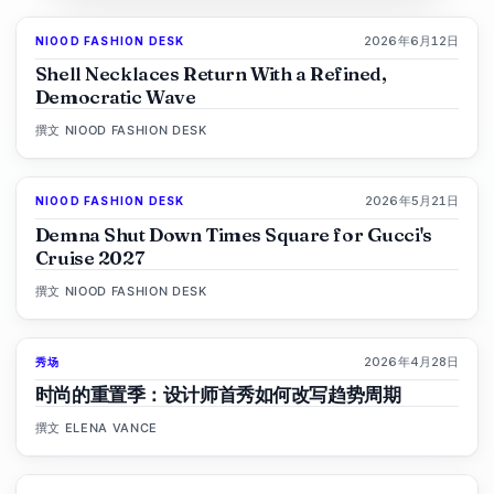
2026年6月12日
NIOOD FASHION DESK
LIVE BRIEF
Shell Necklaces Return With a Refined,
Democratic Wave
撰文
NIOOD FASHION DESK
2026年5月21日
NIOOD FASHION DESK
LIVE BRIEF
Demna Shut Down Times Square for Gucci's
Cruise 2027
撰文
NIOOD FASHION DESK
2026年4月28日
秀场
88
%
72
杂志
时尚的重置季：设计师首秀如何改写趋势周期
撰文
ELENA VANCE