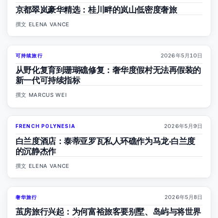
京都翠岚豪华精选：桂川畔的岚山低密度奢旅
撰文
ELENA VANCE
2026年5月10日
可持续旅行
86
%
81
杂志
从野化复育到珊瑚礁修复：奢华度假村无法再假装的
新一代可持续指标
撰文
MARCUS WEI
2026年5月9日
FRENCH POLYNESIA
96
%
51
杂志
白兰度酒店：泰蒂亚罗瓦私人环礁作为马龙·白兰度
的沉静杰作
撰文
ELENA VANCE
2026年5月8日
奢华旅行
82
%
81
杂志
茧房旅行兴起：为何富裕旅客要别墅、岛屿与将世界