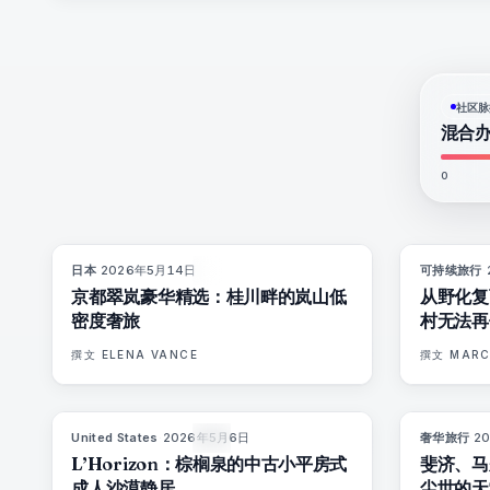
社区脉
混合
0
日本
·
2026年5月14日
可持续旅行
·
93
%
44
杂志
京都翠岚豪华精选：桂川畔的岚山低
从野化复
密度奢旅
村无法再
撰文
ELENA VANCE
撰文
MARC
United States
·
2026年5月6日
奢华旅行
·
2
92
%
67
杂志
L’Horizon：棕榈泉的中古小平房式
斐济、马
成人沙漠静居
尘世的天