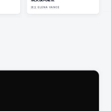
撰文
ELENA VANCE