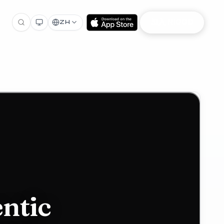
加入 NIOOD
ZH
ntic