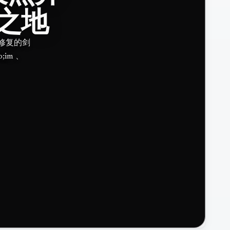
之地
—修复的剑
;im 、