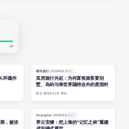
10
奢华旅行
·
2026年5月8日
6
%
51
82
%
81
杂志
人环礁作
茧房旅行兴起：为何富裕旅客要别
墅、岛屿与将世界隔绝在外的度假村
撰文
MARCUS WEI
Shanghai
·
2026年5月4日
6
%
61
96
%
78
杂志
科斯，被浓
养云安缦：把上海的“记忆之林”重建
成安缦式避世