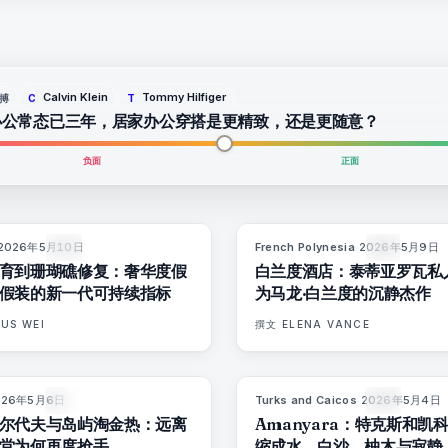
Calvin Klein
Tommy Hilfiger
搏
C
T
办公常态已三年，居家办公穿搭是更精致，还是更随意？
负面
正面
2026年5月10日
French Polynesia
·
2026年5月9日
86
%
81
9
杂志
杂志
育到珊瑚礁修复：奢华度假
白兰度酒店：泰蒂亚罗瓦私
假装的新一代可持续指标
为马龙·白兰度的沉静杰作
US WEI
撰文
ELENA VANCE
026年5月6日
Turks and Caicos
·
2026年5月4日
84
%
76
9
杂志
杂志
尔代夫与岛屿淘金热：远离
Amanyara：特克斯和凯
堂为何再度抢手
缩成水、白沙、柚木与寂静