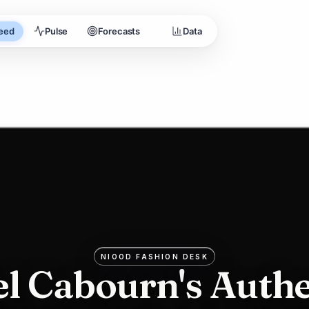
eed
Pulse
Forecasts
Data
3
NIOOD FASHION DESK
el Cabourn's Authe