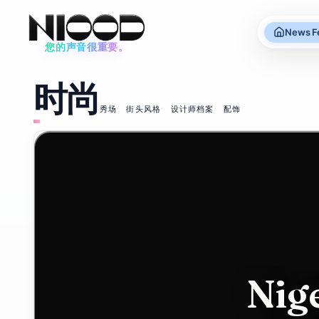
News F
您的声音很重要。
新闻动态
时尚
时尚
秀场
街头风格
设计师档案
配饰
93
%
2026年6月12日
78
Mike
VE
IEF
生活
2026年5月22日
Ashley's
福戈
Frasers
岛客
Nig
bids for
栈：