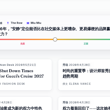
The Row
Miu Miu
搏
T
M
26年，“安静”定位能否比在社交媒体上更嘈杂、更易爆梗的品牌
意力？
负面
正面
hion Desk
·
2026年5月21日
秀场
·
2026年4月28日
8
LIVE BRIEF
杂志
Shut Down Times
时尚的重置季：设计师首秀
for Gucci's Cruise 2027
趋势周期
D FASHION DESK
撰文
ELENA VANCE
年4月28日
秀场
·
2026年4月28日
86
%
60
8
杂志
杂志
油黄成为新的权力中性色
权力着装回归了——这次她