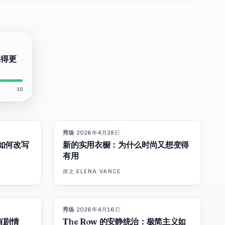
赢得更
10
秀场
·
2026年4月28日
8
%
72
87
%
67
杂志
如何改写
新的实用衣橱：为什么时尚又想变得
有用
撰文
ELENA VANCE
秀场
·
2026年4月16日
6
%
62
93
%
67
杂志
有剧情
The Row 的安静统治：极简主义如