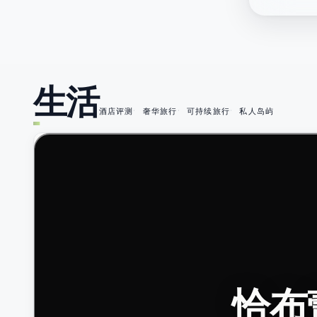
生活
酒店评测
奢华旅行
可持续旅行
私人岛屿
49
恰布