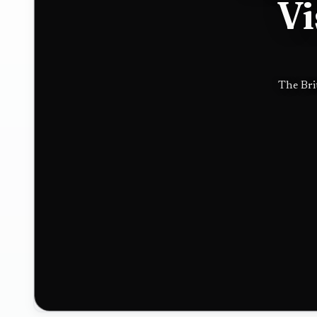
Vi
Hugo
加拿
Boss in
大纽
The Bri
luxury
芬兰
push
北大
西洋
上的