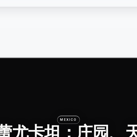
MEXICO
蕾尤卡坦：庄园、