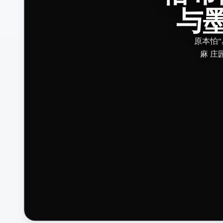
与
原本怕“
麻 庄园