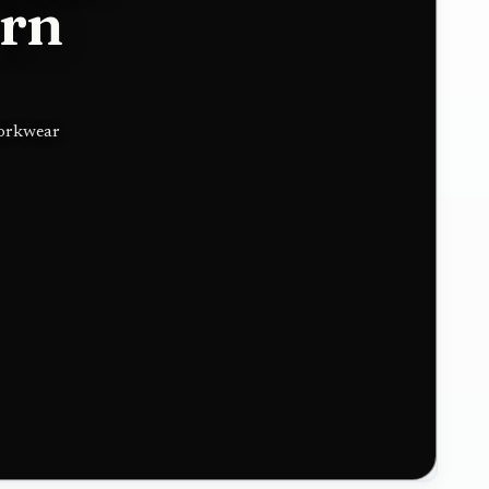
ern
workwear