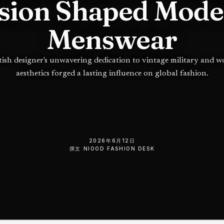
sion Shaped Mod
Menswear
tish designer's unwavering dedication to vintage military and 
aesthetics forged a lasting influence on global fashion.
2026年6月12日
撰文
NIOOD FASHION DESK