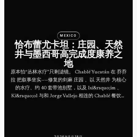
MEXICO
恰布蕾尤卡坦：庄园、天然
井与墨西哥高完成度康养之
地
原本怕“丛林水疗”只剩滤镜。 Chablé Yucatán 在 乔乔
拉 把叙事坐实——修复的剑麻 庄园 、以 天然井 为核心
的水疗、约 40 套带池别墅，以及 Ixi&rsquo;im 、
Ki&rsquo;ol 与和 Jorge Vallejo 相连的 Chablé 餐饮体
系。
2026年5月18日