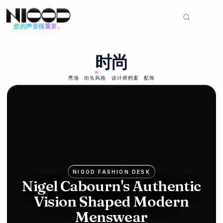
您的声音很重要。
新闻动态
时尚
时尚
2026年6月12日
Mike
秀场
街头风格
设计师档案
配饰
Ashley's
Frasers
bids for
Hugo
NIOOD FASHION DESK
Boss in
Nigel Cabourn's Authentic
Vision Shaped Modern
luxury
Menswear
push