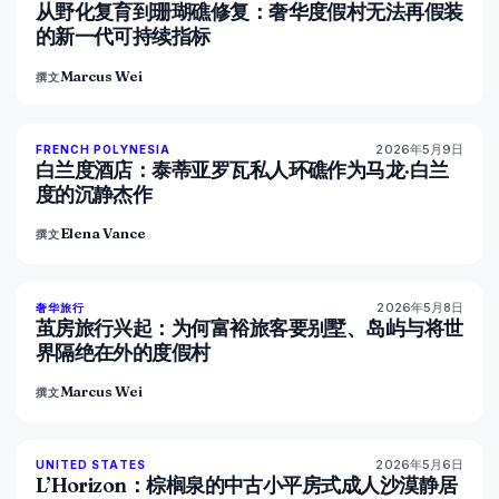
从野化复育到珊瑚礁修复：奢华度假村无法再假装
的新一代可持续指标
Marcus Wei
撰文
2026年5月9日
96
%
51
FRENCH POLYNESIA
杂志
白兰度酒店：泰蒂亚罗瓦私人环礁作为马龙·白兰
度的沉静杰作
Elena Vance
撰文
2026年5月8日
82
%
81
奢华旅行
杂志
茧房旅行兴起：为何富裕旅客要别墅、岛屿与将世
界隔绝在外的度假村
Marcus Wei
撰文
2026年5月6日
92
%
68
UNITED STATES
杂志
L’Horizon：棕榈泉的中古小平房式成人沙漠静居