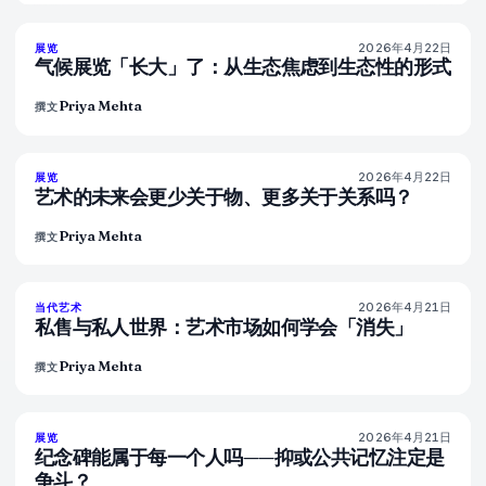
2026年4月22日
74
%
44
展览
杂志
气候展览「长大」了：从生态焦虑到生态性的形式
Priya Mehta
撰文
2026年4月22日
80
%
117
展览
杂志
艺术的未来会更少关于物、更多关于关系吗？
Priya Mehta
撰文
2026年4月21日
72
%
52
当代艺术
杂志
私售与私人世界：艺术市场如何学会「消失」
Priya Mehta
撰文
2026年4月21日
77
%
45
展览
杂志
纪念碑能属于每一个人吗——抑或公共记忆注定是
争斗？