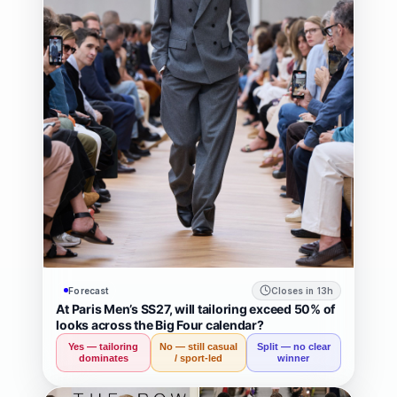
Forecast
Closes in 13h
At Paris Men’s SS27, will tailoring exceed 50% of
looks across the Big Four calendar?
Yes — tailoring
No — still casual
Split — no clear
dominates
/ sport-led
winner