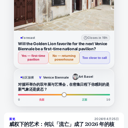
Forecast
Closes in 19h
Will the Golden Lion favorite for the next Venice
Biennale be a first-time national pavilion?
Yes — first-time
No — returning
Too close to call
pavilion
powerhouse
Art Basel
Venice Biennale
社区脉搏
V
对循环举办的双年展与艺博会，在密集日程下你感到的是
新气象还是疲态？
0
负面
正面
10
2026年4月25日
77
%
77
展览
杂志
威权下的艺术：何以「流亡」成了 2026 年的核