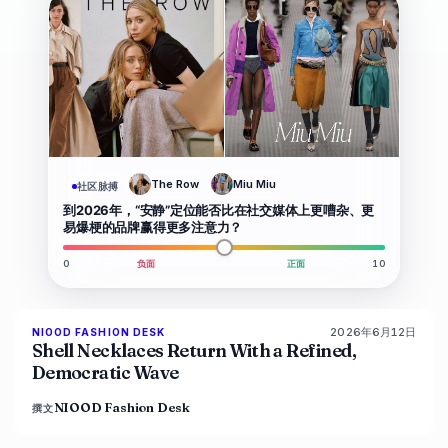
The Row
Miu Miu
社区脉搏
到2026年，“安静”定位能否比在社交媒体上更嘈杂、更
易爆梗的品牌赢得更多注意力？
0
负面
正面
10
2026年6月12日
NIOOD FASHION DESK
LIVE BRIEF
Shell Necklaces Return With a Refined,
Democratic Wave
NIOOD Fashion Desk
撰文