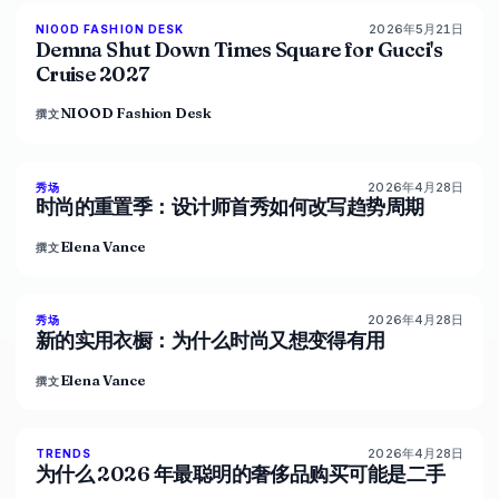
2026年5月21日
NIOOD FASHION DESK
LIVE BRIEF
Demna Shut Down Times Square for Gucci's
Cruise 2027
NIOOD Fashion Desk
撰文
2026年4月28日
88
%
72
秀场
杂志
时尚的重置季：设计师首秀如何改写趋势周期
Elena Vance
撰文
2026年4月28日
87
%
67
秀场
杂志
新的实用衣橱：为什么时尚又想变得有用
Elena Vance
撰文
2026年4月28日
89
%
77
TRENDS
杂志
为什么 2026 年最聪明的奢侈品购买可能是二手