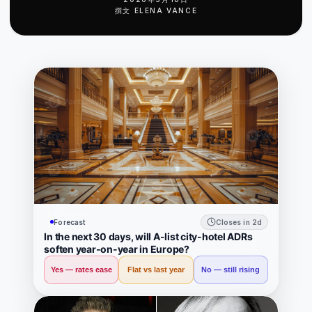
撰文
ELENA VANCE
Forecast
Closes in 2d
In the next 30 days, will A-list city-hotel ADRs
soften year-on-year in Europe?
Yes — rates ease
Flat vs last year
No — still rising