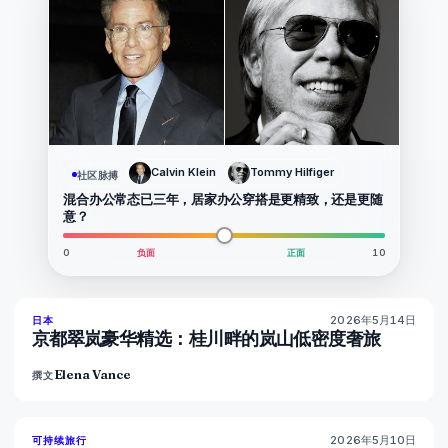
Calvin Klein
Tommy Hilfiger
社区脉搏
混合办公常态已三年，居家办公穿搭是更精致，还是更随
意？
0
负面
正面
10
2026年5月14日
93
%
44
日本
杂志
京都翠岚豪华精选：桂川畔的岚山低密度奢旅
Elena Vance
撰文
2026年5月10日
86
%
81
可持续旅行
杂志