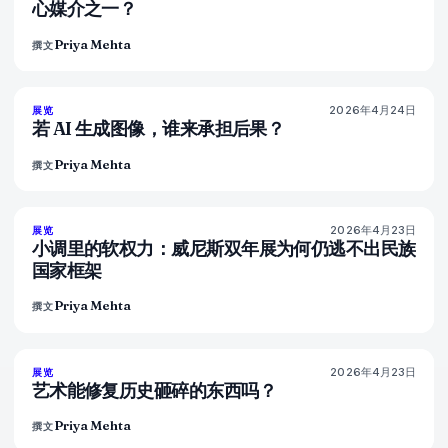
心媒介之一？
Priya Mehta
撰文
2026年4月24日
76
%
69
展览
杂志
若 AI 生成图像，谁来承担后果？
Priya Mehta
撰文
2026年4月23日
78
%
88
展览
杂志
小调里的软权力：威尼斯双年展为何仍逃不出民族
国家框架
Priya Mehta
撰文
2026年4月23日
79
%
56
展览
杂志
艺术能修复历史砸碎的东西吗？
Priya Mehta
撰文