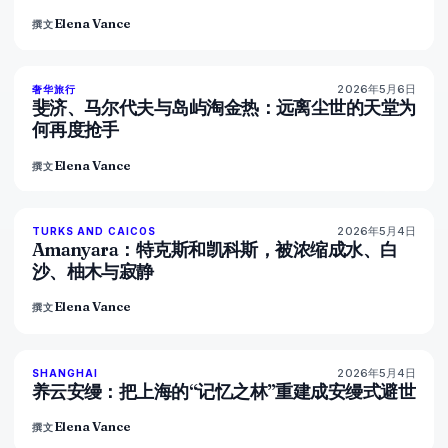
Elena Vance
撰文
2026年5月6日
84
%
76
奢华旅行
杂志
斐济、马尔代夫与岛屿淘金热：远离尘世的天堂为
何再度抢手
Elena Vance
撰文
2026年5月4日
96
%
60
TURKS AND CAICOS
杂志
Amanyara：特克斯和凯科斯，被浓缩成水、白
沙、柚木与寂静
Elena Vance
撰文
2026年5月4日
96
%
78
SHANGHAI
杂志
养云安缦：把上海的“记忆之林”重建成安缦式避世
Elena Vance
撰文