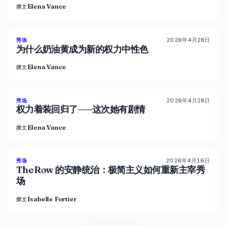
Elena Vance
撰文
2026年4月28日
86
%
60
秀场
杂志
为什么奶油黄成为新的权力中性色
Elena Vance
撰文
2026年4月28日
86
%
62
秀场
杂志
权力着装回归了——这次她有剧情
Elena Vance
撰文
2026年4月16日
93
%
67
秀场
杂志
The Row 的安静统治：极简主义如何重新主宰秀
场
Isabelle Fortier
撰文