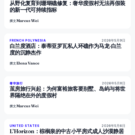
从野化复育到珊瑚礁修复：奢华度假村无法再假装
的新一代可持续指标
Marcus Wei
撰文
2026年5月9日
96
%
52
FRENCH POLYNESIA
杂志
白兰度酒店：泰蒂亚罗瓦私人环礁作为马龙·白兰
度的沉静杰作
Elena Vance
撰文
2026年5月8日
82
%
82
奢华旅行
杂志
茧房旅行兴起：为何富裕旅客要别墅、岛屿与将世
界隔绝在外的度假村
Marcus Wei
撰文
2026年5月6日
92
%
68
UNITED STATES
杂志
L’Horizon：棕榈泉的中古小平房式成人沙漠静居