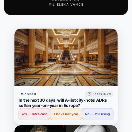
撰文
ELENA VANCE
Forecast
Closes in 2d
In the next 30 days, will A-list city-hotel ADRs
soften year-on-year in Europe?
Yes — rates ease
Flat vs last year
No — still rising