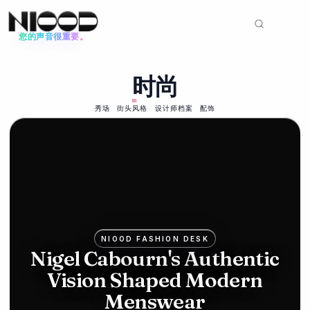
您的声音很重要。
新闻动态
时尚
时尚
2026年6月12日
Mike
秀场
街头风格
设计师档案
配饰
Ashley's
Frasers
bids for
Hugo
NIOOD FASHION DESK
Boss in
Nigel Cabourn's Authentic
Vision Shaped Modern
luxury
Menswear
push