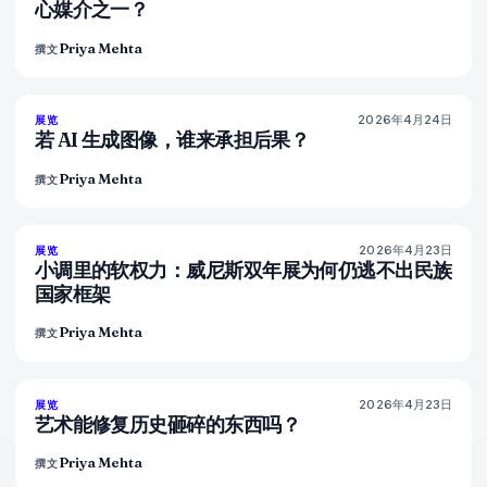
心媒介之一？
Priya Mehta
撰文
2026年4月24日
76
%
69
展览
杂志
若 AI 生成图像，谁来承担后果？
Priya Mehta
撰文
2026年4月23日
78
%
90
展览
杂志
小调里的软权力：威尼斯双年展为何仍逃不出民族
国家框架
Priya Mehta
撰文
2026年4月23日
79
%
55
展览
杂志
艺术能修复历史砸碎的东西吗？
Priya Mehta
撰文