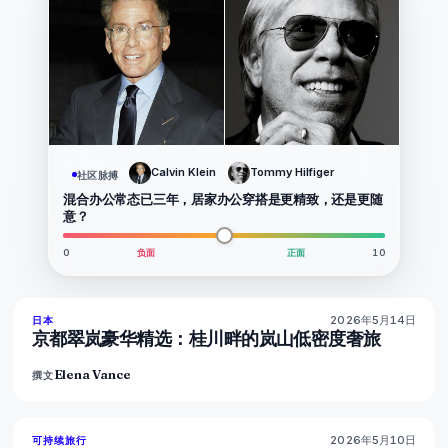
Calvin Klein
Tommy Hilfiger
社区脉搏
混合办公常态已三年，居家办公穿搭是更精致，还是更随
意？
0
负面
正面
10
2026年5月14日
93
%
43
日本
杂志
京都翠岚豪华精选：桂川畔的岚山低密度奢旅
Elena Vance
撰文
2026年5月10日
86
%
81
可持续旅行
杂志