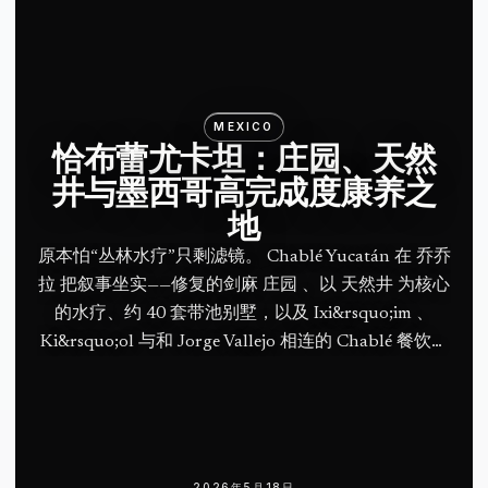
MEXICO
恰布蕾尤卡坦：庄园、天然
井与墨西哥高完成度康养之
地
原本怕“丛林水疗”只剩滤镜。 Chablé Yucatán 在 乔乔
拉 把叙事坐实——修复的剑麻 庄园 、以 天然井 为核心
的水疗、约 40 套带池别墅，以及 Ixi&rsquo;im 、
Ki&rsquo;ol 与和 Jorge Vallejo 相连的 Chablé 餐饮体
系。
2026年5月18日