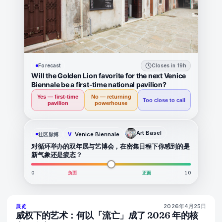
Forecast
Closes in 19h
Will the Golden Lion favorite for the next Venice
Biennale be a first-time national pavilion?
Yes — first-time
No — returning
Too close to call
pavilion
powerhouse
Art Basel
Venice Biennale
社区脉搏
V
对循环举办的双年展与艺博会，在密集日程下你感到的是
新气象还是疲态？
0
负面
正面
10
2026年4月25日
77
%
77
展览
杂志
威权下的艺术：何以「流亡」成了 2026 年的核