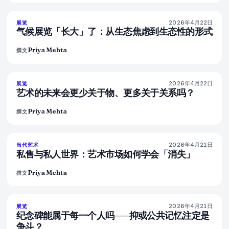
2026年4月22日
74
%
45
展览
杂志
气候展览「长大」了：从生态焦虑到生态性的形式
Priya Mehta
撰文
2026年4月22日
80
%
117
展览
杂志
艺术的未来会更少关于物、更多关于关系吗？
Priya Mehta
撰文
2026年4月21日
72
%
52
当代艺术
杂志
私售与私人世界：艺术市场如何学会「消失」
Priya Mehta
撰文
2026年4月21日
77
%
46
展览
杂志
纪念碑能属于每一个人吗——抑或公共记忆注定是
争斗？