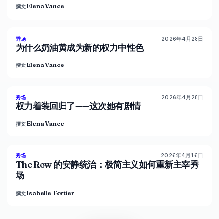
Elena Vance
撰文
2026年4月28日
86
%
60
秀场
杂志
为什么奶油黄成为新的权力中性色
Elena Vance
撰文
2026年4月28日
86
%
62
秀场
杂志
权力着装回归了——这次她有剧情
Elena Vance
撰文
2026年4月16日
93
%
68
秀场
杂志
The Row 的安静统治：极简主义如何重新主宰秀
场
Isabelle Fortier
撰文