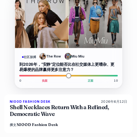
The Row
Miu Miu
社区脉搏
到2026年，“安静”定位能否比在社交媒体上更嘈杂、更
易爆梗的品牌赢得更多注意力？
0
负面
正面
10
2026年6月12日
NIOOD FASHION DESK
LIVE BRIEF
Shell Necklaces Return With a Refined,
Democratic Wave
NIOOD Fashion Desk
撰文