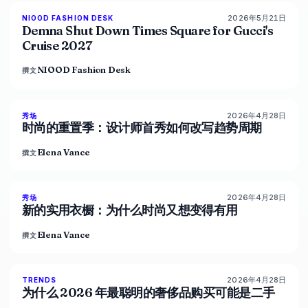
2026年5月21日
NIOOD FASHION DESK
LIVE BRIEF
Demna Shut Down Times Square for Gucci's
Cruise 2027
NIOOD Fashion Desk
撰文
2026年4月28日
88
%
72
秀场
杂志
时尚的重置季：设计师首秀如何改写趋势周期
Elena Vance
撰文
2026年4月28日
87
%
67
秀场
杂志
新的实用衣橱：为什么时尚又想变得有用
Elena Vance
撰文
2026年4月28日
89
%
77
TRENDS
杂志
为什么 2026 年最聪明的奢侈品购买可能是二手