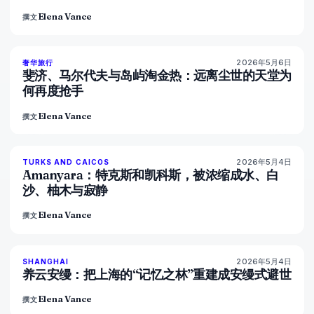
Elena Vance
撰文
2026年5月6日
84
%
76
奢华旅行
杂志
斐济、马尔代夫与岛屿淘金热：远离尘世的天堂为
何再度抢手
Elena Vance
撰文
2026年5月4日
96
%
61
TURKS AND CAICOS
杂志
Amanyara：特克斯和凯科斯，被浓缩成水、白
沙、柚木与寂静
Elena Vance
撰文
2026年5月4日
96
%
77
SHANGHAI
杂志
养云安缦：把上海的“记忆之林”重建成安缦式避世
Elena Vance
撰文