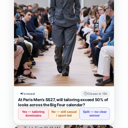
Forecast
Closes in 13h
At Paris Men’s SS27, will tailoring exceed 50% of
looks across the Big Four calendar?
Yes — tailoring
No — still casual
Split — no clear
dominates
/ sport-led
winner