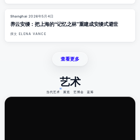
Shanghai
·
2026年5月4日
96
%
78
杂志
养云安缦：把上海的“记忆之林”重建成安缦式避世
撰文
ELENA VANCE
查看更多
艺术
当代艺术
展览
艺博会
蓝筹