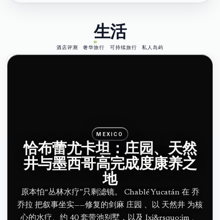
生活
酒店评测
奢华旅行
可持续旅行
私人岛屿
MEXICO
恰布蕾尤卡坦：庄园、天然
井与墨西哥高完成度康养之
地
原本怕“丛林水疗”只剩滤镜。 Chablé Yucatán 在 乔
乔拉 把叙事坐实——修复的剑麻 庄园 、以 天然井 为核
心的水疗、约 40 套带池别墅，以及 Ixi&rsquo;im 、