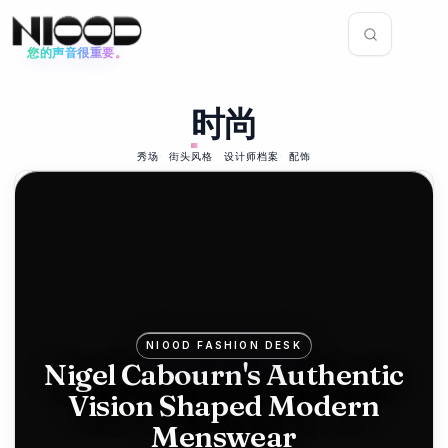
您的声音很重要。
新闻动态
时尚
时尚
93
%
2026年6月12日
78
Mike
秀场
街头风格
设计师档案
配饰
生活
Ashley's
2026年5月
22日
Frasers
福戈
bids for
岛客
Hugo
栈：
NIOOD FASHION DESK
Boss in
Nigel Cabourn's Authentic
加拿
Vision Shaped Modern
luxury
大纽
Menswear
push