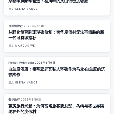
京都翠岚豪华精选：桂川畔的岚山低密度奢旅
撰文
ELENA VANCE
可持续旅行
·
2026年5月10日
86
%
81
杂志
从野化复育到珊瑚礁修复：奢华度假村无法再假装的新
一代可持续指标
撰文
MARCUS WEI
French Polynesia
·
2026年5月9日
96
%
51
杂志
白兰度酒店：泰蒂亚罗瓦私人环礁作为马龙·白兰度的沉
静杰作
撰文
ELENA VANCE
奢华旅行
·
2026年5月8日
82
%
81
杂志
茧房旅行兴起：为何富裕旅客要别墅、岛屿与将世界隔
绝在外的度假村