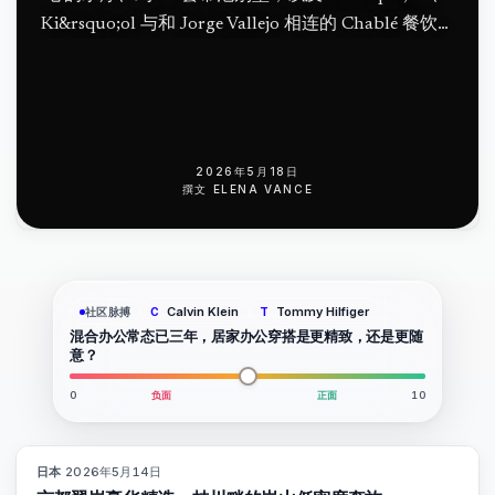
Ki&rsquo;ol 与和 Jorge Vallejo 相连的 Chablé 餐饮体
系。
2026年5月18日
撰文
ELENA VANCE
Calvin Klein
Tommy Hilfiger
社区脉搏
C
T
混合办公常态已三年，居家办公穿搭是更精致，还是更随
意？
0
负面
正面
10
日本
·
2026年5月14日
93
%
44
杂志