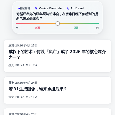
Venice Biennale
Art Basel
社区脉搏
V
A
对循环举办的双年展与艺博会，在密集日程下你感到的是
新气象还是疲态？
0
负面
正面
10
展览
·
2026年4月25日
77
%
77
杂志
威权下的艺术：何以「流亡」成了 2026 年的核心媒介
之一？
撰文
PRIYA MEHTA
展览
·
2026年4月24日
76
%
69
杂志
若 AI 生成图像，谁来承担后果？
撰文
PRIYA MEHTA
展览
·
2026年4月23日
78
%
88
杂志