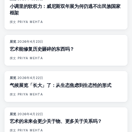
小调里的软权力：威尼斯双年展为何仍逃不出民族国家
框架
撰文
PRIYA MEHTA
展览
·
2026年4月23日
79
%
56
杂志
艺术能修复历史砸碎的东西吗？
撰文
PRIYA MEHTA
展览
·
2026年4月22日
74
%
44
杂志
气候展览「长大」了：从生态焦虑到生态性的形式
撰文
PRIYA MEHTA
展览
·
2026年4月22日
80
%
117
杂志
艺术的未来会更少关于物、更多关于关系吗？
撰文
PRIYA MEHTA