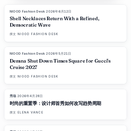
NIOOD Fashion Desk
·
2026年6月12日
LIVE BRIEF
Shell Necklaces Return With a Refined,
Democratic Wave
撰文
NIOOD FASHION DESK
NIOOD Fashion Desk
·
2026年5月21日
LIVE BRIEF
Demna Shut Down Times Square for Gucci's
Cruise 2027
撰文
NIOOD FASHION DESK
秀场
·
2026年4月28日
88
%
72
杂志
时尚的重置季：设计师首秀如何改写趋势周期
撰文
ELENA VANCE