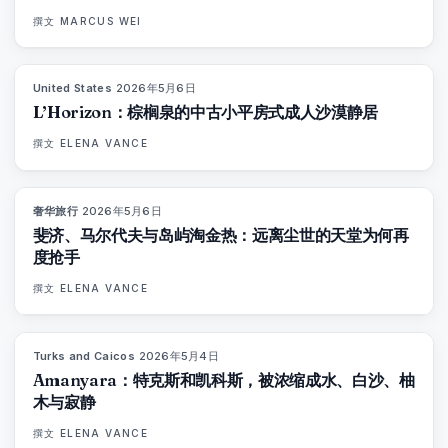
撰文
MARCUS WEI
United States
·
2026年5月6日
92
%
67
杂志
L’Horizon：棕榈泉的中古小平房式成人沙漠静居
撰文
ELENA VANCE
奢华旅行
·
2026年5月6日
84
%
76
杂志
斐济、马尔代夫与岛屿淘金热：远离尘世的天堂为何再
度抢手
撰文
ELENA VANCE
Turks and Caicos
·
2026年5月4日
96
%
61
杂志
Amanyara：特克斯和凯科斯，被浓缩成水、白沙、柚
木与寂静
撰文
ELENA VANCE