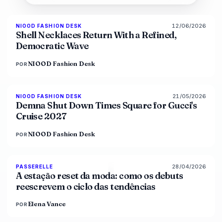
12/06/2026
NIOOD FASHION DESK
LIVE BRIEF
Shell Necklaces Return With a Refined,
Democratic Wave
NIOOD Fashion Desk
POR
21/05/2026
NIOOD FASHION DESK
LIVE BRIEF
Demna Shut Down Times Square for Gucci's
Cruise 2027
NIOOD Fashion Desk
POR
28/04/2026
88
%
72
PASSERELLE
MAGAZINE
A estação reset da moda: como os debuts
reescrevem o ciclo das tendências
Elena Vance
POR