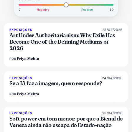
0
Negativo
Positivo
10
25/04/2026
77
%
64
EXPOSIÇÕES
MAGAZINE
Art Under Authoritarianism: Why Exile Has
Become One of the Defining Mediums of
2026
Priya Mehta
POR
24/04/2026
76
%
69
EXPOSIÇÕES
MAGAZINE
Se a IA faz a imagem, quem responde?
Priya Mehta
POR
23/04/2026
78
%
88
EXPOSIÇÕES
MAGAZINE
Soft power em tom menor: por que a Bienal de
Veneza ainda não escapa do Estado-nação