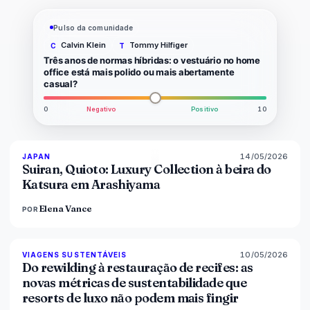
Pulso da comunidade
Calvin Klein
Tommy Hilfiger
C
T
Três anos de normas híbridas: o vestuário no home
office está mais polido ou mais abertamente
casual?
0
Negativo
Positivo
10
14/05/2026
93
%
44
JAPAN
MAGAZINE
Suiran, Quioto: Luxury Collection à beira do
Katsura em Arashiyama
Elena Vance
POR
10/05/2026
86
%
81
VIAGENS SUSTENTÁVEIS
MAGAZINE
Do rewilding à restauração de recifes: as
novas métricas de sustentabilidade que
resorts de luxo não podem mais fingir