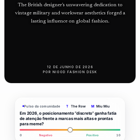
push
The British designer's unwavering dedication to
vintage military and workwear aesthetics forged a
lasting influence on global fashion.
12 DE JUNHO DE 2026
POR
NIOOD FASHION DESK
The Row
Miu Miu
Pulso da comunidade
T
M
Em 2026, o posicionamento “discreto” ganha fatia
de atenção frente a marcas mais altas e prontas
para meme?
0
Negativo
Positivo
10