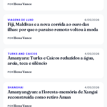
Elena Vance
POR
6/05/2026
84
%
76
VIAGENS DE LUXO
MAGAZINE
Fiji, Maldivas e a nova corrida ao ouro das
ilhas: por que o paraíso remoto voltou à moda
Elena Vance
POR
4/05/2026
96
%
60
TURKS AND CAICOS
MAGAZINE
Amanyara: Turks e Caicos reduzidos a água,
areia, teca e silêncio
Elena Vance
POR
4/05/2026
96
%
78
SHANGHAI
MAGAZINE
Amanyangyun: a floresta-memória de Xangai
reconstruída como retiro Aman
Elena Vance
POR