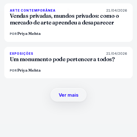
21/04/2026
72
%
52
ARTE CONTEMPORÂNEA
MAGAZINE
Vendas privadas, mundos privados: como o
mercado de arte aprendeu a desaparecer
Priya Mehta
POR
21/04/2026
77
%
45
EXPOSIÇÕES
MAGAZINE
Um monumento pode pertencer a todos?
Priya Mehta
POR
Ver mais