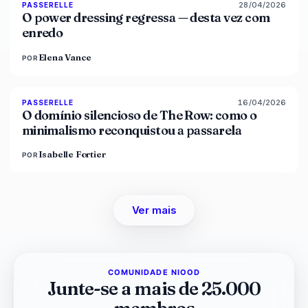
28/04/2026
86
%
61
PASSERELLE
MAGAZINE
O power dressing regressa — desta vez com
enredo
Elena Vance
POR
16/04/2026
93
%
67
PASSERELLE
MAGAZINE
O domínio silencioso de The Row: como o
minimalismo reconquistou a passarela
Isabelle Fortier
POR
Ver mais
COMUNIDADE NIOOD
Junte-se a mais de 25.000