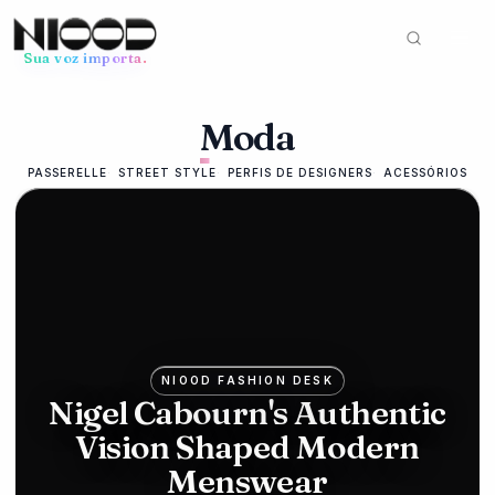
Sua voz importa.
Feed de notícias
Moda
MODA
12 de junho de
2026
PASSERELLE
STREET STYLE
PERFIS DE DESIGNERS
ACESSÓRIOS
Mike
Ashley's
Frasers
bids for
Hugo
NIOOD FASHION DESK
Nigel Cabourn's Authentic
Boss in
Vision Shaped Modern
luxury
Menswear