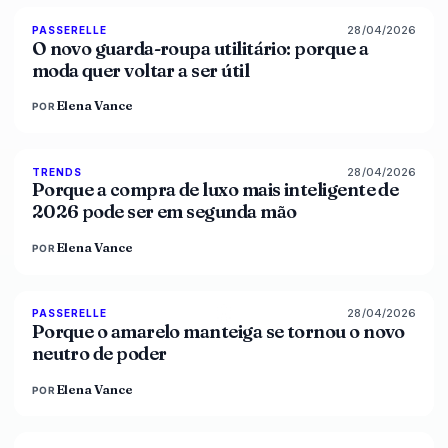
28/04/2026
87
%
47
PASSERELLE
MAGAZINE
O novo guarda-roupa utilitário: porque a
moda quer voltar a ser útil
Elena Vance
POR
28/04/2026
89
%
49
TRENDS
MAGAZINE
Porque a compra de luxo mais inteligente de
2026 pode ser em segunda mão
Elena Vance
POR
28/04/2026
86
%
86
PASSERELLE
MAGAZINE
Porque o amarelo manteiga se tornou o novo
neutro de poder
Elena Vance
POR