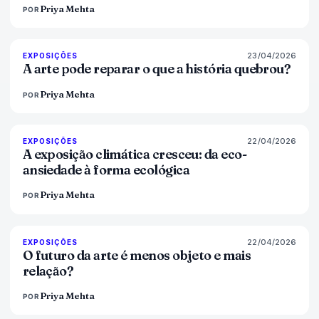
Priya Mehta
POR
23/04/2026
79
%
56
EXPOSIÇÕES
MAGAZINE
A arte pode reparar o que a história quebrou?
Priya Mehta
POR
22/04/2026
74
%
44
EXPOSIÇÕES
MAGAZINE
A exposição climática cresceu: da eco-
ansiedade à forma ecológica
Priya Mehta
POR
22/04/2026
80
%
117
EXPOSIÇÕES
MAGAZINE
O futuro da arte é menos objeto e mais
relação?
Priya Mehta
POR