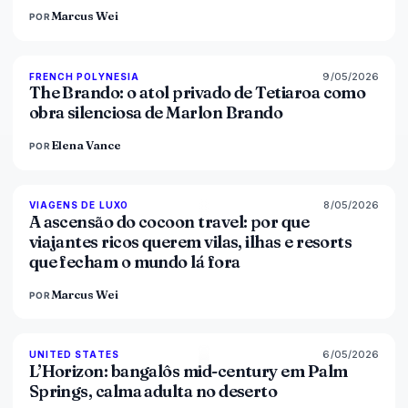
Marcus Wei
POR
9/05/2026
96
%
51
FRENCH POLYNESIA
MAGAZINE
The Brando: o atol privado de Tetiaroa como
obra silenciosa de Marlon Brando
Elena Vance
POR
8/05/2026
82
%
81
VIAGENS DE LUXO
MAGAZINE
A ascensão do cocoon travel: por que
viajantes ricos querem vilas, ilhas e resorts
que fecham o mundo lá fora
Marcus Wei
POR
6/05/2026
92
%
68
UNITED STATES
MAGAZINE
L’Horizon: bangalôs mid-century em Palm
Springs, calma adulta no deserto