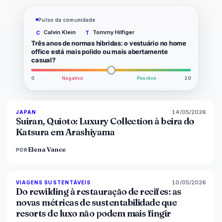
Pulso da comunidade
Calvin Klein
Tommy Hilfiger
C
T
Três anos de normas híbridas: o vestuário no home
office está mais polido ou mais abertamente
casual?
0
Negativo
Positivo
10
14/05/2026
93
%
44
JAPAN
MAGAZINE
Suiran, Quioto: Luxury Collection à beira do
Katsura em Arashiyama
Elena Vance
POR
10/05/2026
86
%
81
VIAGENS SUSTENTÁVEIS
MAGAZINE
Do rewilding à restauração de recifes: as
novas métricas de sustentabilidade que
resorts de luxo não podem mais fingir