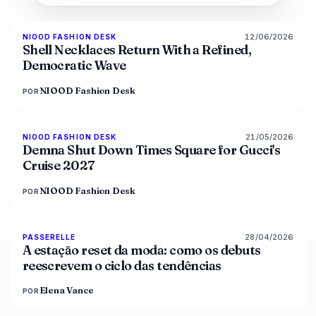
12/06/2026
NIOOD FASHION DESK
LIVE BRIEF
Shell Necklaces Return With a Refined,
Democratic Wave
NIOOD Fashion Desk
POR
21/05/2026
NIOOD FASHION DESK
LIVE BRIEF
Demna Shut Down Times Square for Gucci's
Cruise 2027
NIOOD Fashion Desk
POR
28/04/2026
88
%
72
PASSERELLE
MAGAZINE
A estação reset da moda: como os debuts
reescrevem o ciclo das tendências
Elena Vance
POR