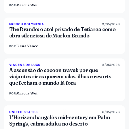
Marcus Wei
POR
9/05/2026
96
%
51
FRENCH POLYNESIA
MAGAZINE
The Brando: o atol privado de Tetiaroa como
obra silenciosa de Marlon Brando
Elena Vance
POR
8/05/2026
82
%
81
VIAGENS DE LUXO
MAGAZINE
A ascensão do cocoon travel: por que
viajantes ricos querem vilas, ilhas e resorts
que fecham o mundo lá fora
Marcus Wei
POR
6/05/2026
92
%
68
UNITED STATES
MAGAZINE
L’Horizon: bangalôs mid-century em Palm
Springs, calma adulta no deserto