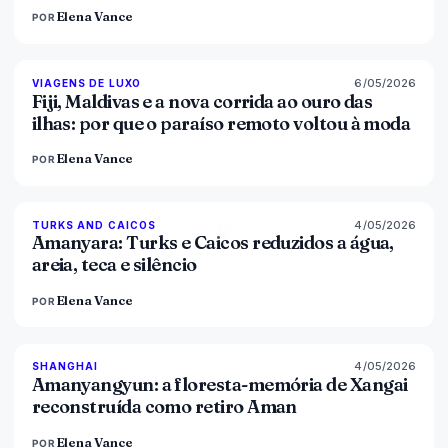
Elena Vance
POR
6/05/2026
84
%
76
VIAGENS DE LUXO
MAGAZINE
Fiji, Maldivas e a nova corrida ao ouro das
ilhas: por que o paraíso remoto voltou à moda
Elena Vance
POR
4/05/2026
96
%
60
TURKS AND CAICOS
MAGAZINE
Amanyara: Turks e Caicos reduzidos a água,
areia, teca e silêncio
Elena Vance
POR
4/05/2026
96
%
78
SHANGHAI
MAGAZINE
Amanyangyun: a floresta-memória de Xangai
reconstruída como retiro Aman
Elena Vance
POR