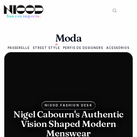
Sua voz importa.
Feed de notícias
Moda
MODA
12 de junho de
2026
PASSERELLE
STREET STYLE
PERFIS DE DESIGNERS
ACESSÓRIOS
Mike
Ashley's
Frasers
bids for
Hugo
NIOOD FASHION DESK
Nigel Cabourn's Authentic
Boss in
Vision Shaped Modern
luxury
Menswear