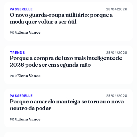
28/04/2026
87
%
47
PASSERELLE
MAGAZINE
O novo guarda-roupa utilitário: porque a
moda quer voltar a ser útil
Elena Vance
POR
28/04/2026
89
%
49
TRENDS
MAGAZINE
Porque a compra de luxo mais inteligente de
2026 pode ser em segunda mão
Elena Vance
POR
28/04/2026
86
%
86
PASSERELLE
MAGAZINE
Porque o amarelo manteiga se tornou o novo
neutro de poder
Elena Vance
POR