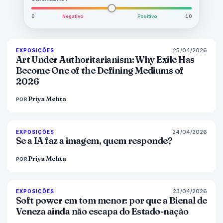
0
Negativo
Positivo
10
25/04/2026
77
%
64
EXPOSIÇÕES
MAGAZINE
Art Under Authoritarianism: Why Exile Has
Become One of the Defining Mediums of
2026
Priya Mehta
POR
24/04/2026
76
%
69
EXPOSIÇÕES
MAGAZINE
Se a IA faz a imagem, quem responde?
Priya Mehta
POR
23/04/2026
78
%
88
EXPOSIÇÕES
MAGAZINE
Soft power em tom menor: por que a Bienal de
Veneza ainda não escapa do Estado-nação