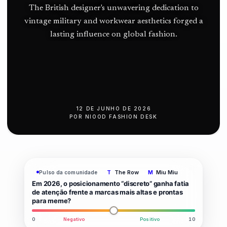
push
The British designer's unwavering dedication to
vintage military and workwear aesthetics forged a
lasting influence on global fashion.
12 DE JUNHO DE 2026
POR
NIOOD FASHION DESK
The Row
Miu Miu
Pulso da comunidade
T
M
Em 2026, o posicionamento “discreto” ganha fatia
de atenção frente a marcas mais altas e prontas
para meme?
0
Negativo
Positivo
10