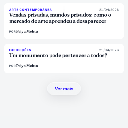
21/04/2026
72
%
52
ARTE CONTEMPORÂNEA
MAGAZINE
Vendas privadas, mundos privados: como o
mercado de arte aprendeu a desaparecer
Priya Mehta
POR
21/04/2026
77
%
45
EXPOSIÇÕES
MAGAZINE
Um monumento pode pertencer a todos?
Priya Mehta
POR
Ver mais