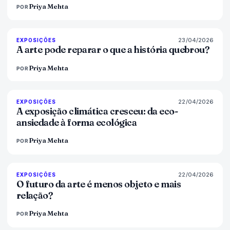
Priya Mehta
POR
23/04/2026
79
%
56
EXPOSIÇÕES
MAGAZINE
A arte pode reparar o que a história quebrou?
Priya Mehta
POR
22/04/2026
74
%
44
EXPOSIÇÕES
MAGAZINE
A exposição climática cresceu: da eco-
ansiedade à forma ecológica
Priya Mehta
POR
22/04/2026
80
%
117
EXPOSIÇÕES
MAGAZINE
O futuro da arte é menos objeto e mais
relação?
Priya Mehta
POR