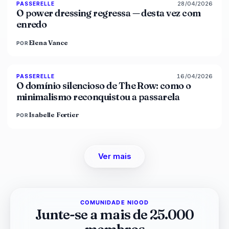
28/04/2026
86
%
61
PASSERELLE
MAGAZINE
O power dressing regressa — desta vez com
enredo
Elena Vance
POR
16/04/2026
93
%
67
PASSERELLE
MAGAZINE
O domínio silencioso de The Row: como o
minimalismo reconquistou a passarela
Isabelle Fortier
POR
Ver mais
COMUNIDADE NIOOD
Junte-se a mais de 25.000