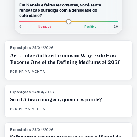
Em bienais e feiras recorrentes, você sente
renovação ou fadiga com a densidade do
calendário?
0
Negativo
Positivo
10
Exposições
·
25/04/2026
77
%
64
MAGAZINE
Art Under Authoritarianism: Why Exile Has
Become One of the Defining Mediums of 2026
POR
PRIYA MEHTA
Exposições
·
24/04/2026
76
%
69
MAGAZINE
Se a IA faz a imagem, quem responde?
POR
PRIYA MEHTA
Exposições
·
23/04/2026
78
%
88
MAGAZINE