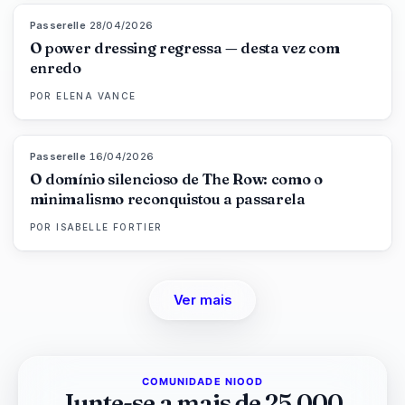
Passerelle
·
28/04/2026
86
%
61
MAGAZINE
O power dressing regressa — desta vez com
enredo
POR
ELENA VANCE
Passerelle
·
16/04/2026
93
%
67
MAGAZINE
O domínio silencioso de The Row: como o
minimalismo reconquistou a passarela
POR
ISABELLE FORTIER
Ver mais
COMUNIDADE NIOOD
Junte-se a mais de 25.000