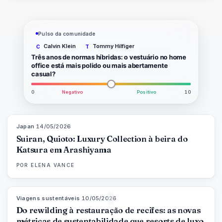
Pulso da comunidade
Calvin Klein
Tommy Hilfiger
C
T
Três anos de normas híbridas: o vestuário no home
office está mais polido ou mais abertamente
casual?
0
Negativo
Positivo
10
Japan
·
14/05/2026
93
%
44
MAGAZINE
Suiran, Quioto: Luxury Collection à beira do
Katsura em Arashiyama
POR
ELENA VANCE
Viagens sustentáveis
·
10/05/2026
86
%
81
MAGAZINE
Do rewilding à restauração de recifes: as novas
métricas de sustentabilidade que resorts de luxo