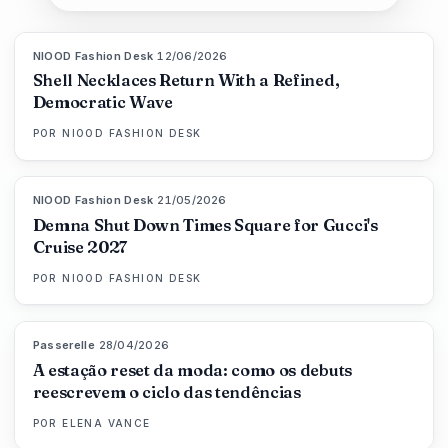
NIOOD Fashion Desk
·
12/06/2026
LIVE BRIEF
Shell Necklaces Return With a Refined,
Democratic Wave
POR
NIOOD FASHION DESK
NIOOD Fashion Desk
·
21/05/2026
LIVE BRIEF
Demna Shut Down Times Square for Gucci's
Cruise 2027
POR
NIOOD FASHION DESK
Passerelle
·
28/04/2026
88
%
72
MAGAZINE
A estação reset da moda: como os debuts
reescrevem o ciclo das tendências
POR
ELENA VANCE