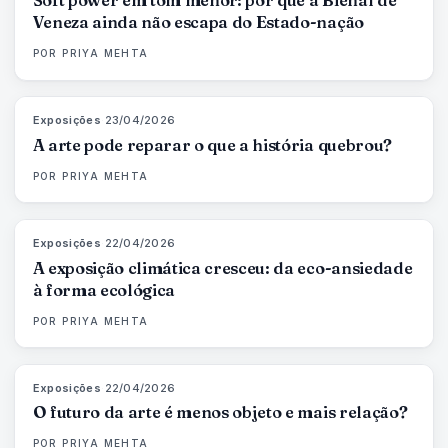
Soft power em tom menor: por que a Bienal de
Veneza ainda não escapa do Estado-nação
POR
PRIYA MEHTA
Exposições
·
23/04/2026
79
%
56
MAGAZINE
A arte pode reparar o que a história quebrou?
POR
PRIYA MEHTA
Exposições
·
22/04/2026
74
%
44
MAGAZINE
A exposição climática cresceu: da eco-ansiedade
à forma ecológica
POR
PRIYA MEHTA
Exposições
·
22/04/2026
80
%
117
MAGAZINE
O futuro da arte é menos objeto e mais relação?
POR
PRIYA MEHTA