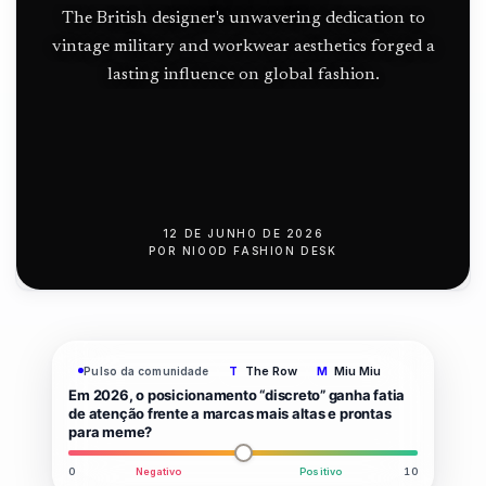
push
estacas
The British designer's unwavering dedication to
vintage military and workwear aesthetics forged a
no
lasting influence on global fashion.
Atlântico
Norte da
Terra
Nova
12 DE JUNHO DE 2026
POR
NIOOD FASHION DESK
The Row
Miu Miu
Pulso da comunidade
T
M
Em 2026, o posicionamento “discreto” ganha fatia
de atenção frente a marcas mais altas e prontas
para meme?
0
Negativo
Positivo
10