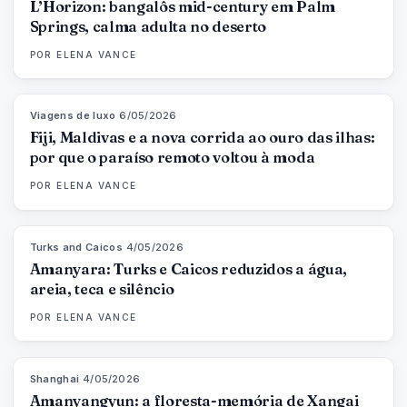
L’Horizon: bangalôs mid-century em Palm
Springs, calma adulta no deserto
POR
ELENA VANCE
Viagens de luxo
·
6/05/2026
84
%
76
MAGAZINE
Fiji, Maldivas e a nova corrida ao ouro das ilhas:
por que o paraíso remoto voltou à moda
POR
ELENA VANCE
Turks and Caicos
·
4/05/2026
96
%
61
MAGAZINE
Amanyara: Turks e Caicos reduzidos a água,
areia, teca e silêncio
POR
ELENA VANCE
Shanghai
·
4/05/2026
96
%
78
MAGAZINE
Amanyangyun: a floresta-memória de Xangai