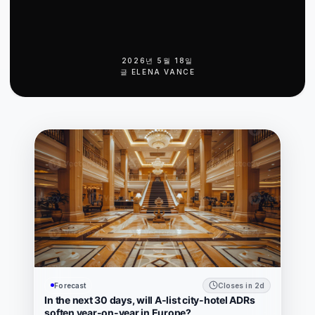
2026년 5월 18일
글
ELENA VANCE
Forecast
Closes in 2d
In the next 30 days, will A-list city-hotel ADRs
soften year-on-year in Europe?