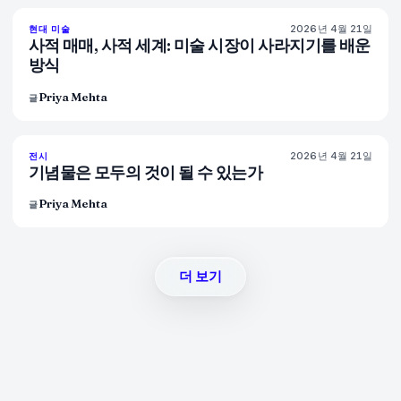
2026년 4월 21일
72
%
52
현대 미술
매거진
사적 매매, 사적 세계: 미술 시장이 사라지기를 배운
방식
Priya Mehta
글
2026년 4월 21일
77
%
45
전시
매거진
기념물은 모두의 것이 될 수 있는가
Priya Mehta
글
더 보기