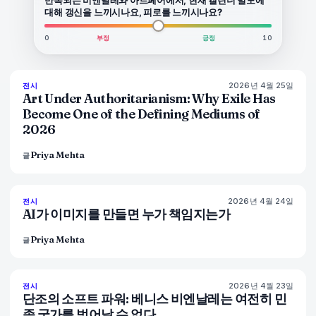
대해 갱신을 느끼시나요, 피로를 느끼시나요?
0
부정
긍정
10
2026년 4월 25일
77
%
64
전시
매거진
Art Under Authoritarianism: Why Exile Has
Become One of the Defining Mediums of
2026
Priya Mehta
글
2026년 4월 24일
76
%
69
전시
매거진
AI가 이미지를 만들면 누가 책임지는가
Priya Mehta
글
2026년 4월 23일
78
%
88
전시
매거진
단조의 소프트 파워: 베니스 비엔날레는 여전히 민
족 국가를 벗어날 수 없다