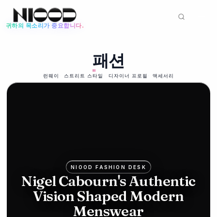
귀하의 목소리가 중요합니다.
뉴스 피드
패션
패션
93
%
2026년 6월 12일
81
Mike
런웨이
스트리트 스타일
디자이너 프로필
액세서리
리빙
Ashley's
2026년 5
월 22일
Frasers
포
bids for
고
Hugo
아
NIOOD FASHION DESK
Boss in
Nigel Cabourn's Authentic
일
Vision Shaped Modern
luxury
랜
Menswear
push