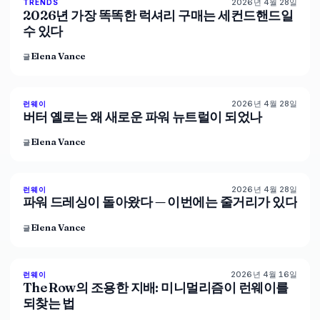
2026년 4월 28일
89
%
77
TRENDS
매거진
2026년 가장 똑똑한 럭셔리 구매는 세컨드핸드일
수 있다
Elena Vance
글
2026년 4월 28일
86
%
60
런웨이
매거진
버터 옐로는 왜 새로운 파워 뉴트럴이 되었나
Elena Vance
글
2026년 4월 28일
86
%
62
런웨이
매거진
파워 드레싱이 돌아왔다 — 이번에는 줄거리가 있다
Elena Vance
글
2026년 4월 16일
93
%
67
런웨이
매거진
The Row의 조용한 지배: 미니멀리즘이 런웨이를
되찾는 법