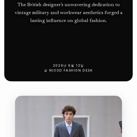
드
The British designer's unwavering dedication to
vintage military and workwear aesthetics forged a
인:
lasting influence on global fashion.
뉴
펀
들
랜
2026년 6월 12일
글
NIOOD FASHION DESK
드
북
대
서
양