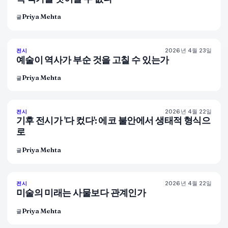
Priya Mehta
글
2026년 4월 23일
79
%
56
전시
매거진
예술이 역사가 부순 것을 고칠 수 있는가
Priya Mehta
글
2026년 4월 22일
74
%
44
전시
매거진
기후 전시가 '다 컸다': 에코 불안에서 생태적 형식으
로
Priya Mehta
글
2026년 4월 22일
80
%
117
전시
매거진
미술의 미래는 사물보다 관계인가
Priya Mehta
글