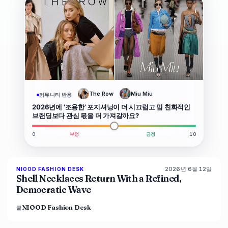
크
The Row
Miu Miu
커뮤니티 반응
2026년에 ‘조용한’ 포지셔닝이 더 시끄럽고 밈 친화적인
브랜딩보다 관심 몫을 더 가져갈까요?
0
부정
긍정
10
2026년 6월 12일
NIOOD FASHION DESK
LIVE BRIEF
Shell Necklaces Return With a Refined,
Democratic Wave
NIOOD Fashion Desk
글