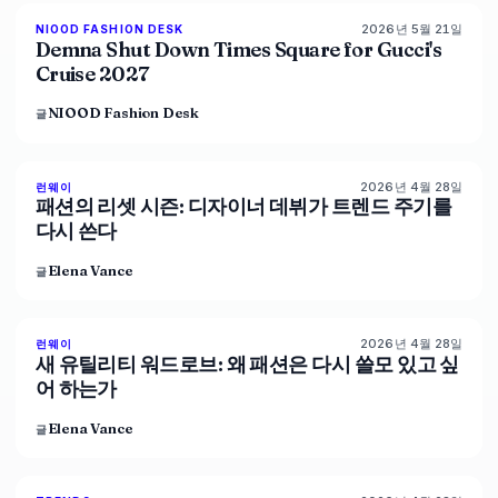
2026년 5월 21일
NIOOD FASHION DESK
LIVE BRIEF
Demna Shut Down Times Square for Gucci's
Cruise 2027
NIOOD Fashion Desk
글
2026년 4월 28일
88
%
72
런웨이
매거진
패션의 리셋 시즌: 디자이너 데뷔가 트렌드 주기를
다시 쓴다
Elena Vance
글
2026년 4월 28일
87
%
67
런웨이
매거진
새 유틸리티 워드로브: 왜 패션은 다시 쓸모 있고 싶
어 하는가
Elena Vance
글