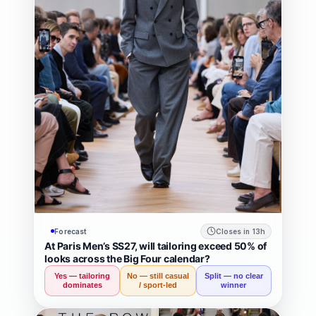
위
스
틸
트
위
의
디
자
인
Forecast
Closes in 13h
At Paris Men’s SS27, will tailoring exceed 50% of
랜
looks across the Big Four calendar?
Yes — tailoring
No — still casual
Split — no clear
드
dominates
/ sport-led
winner
마