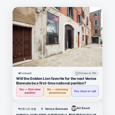
Forecast
Closes in 19h
Will the Golden Lion favorite for the next Venice
Biennale be a first-time national pavilion?
Yes — first-time
No — returning
Too close to call
pavilion
powerhouse
Art Basel
Venice Biennale
커뮤니티 반응
V
반복되는 비엔날레와 아트페어에서, 현재 캘린더 밀도에