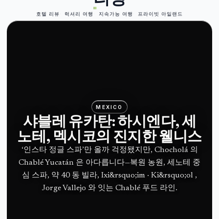
호텔 리뷰
럭셔리 여행
지속가능 여행
프라이빗 아일랜드
MEXICO
샤블레 유카탄: 하시엔다, 세
노테, 멕시코의 진지한 웰니스
‘인스타 정글 스파’만 올까 걱정됐지만, Chocholá 의
Chablé Yucatán 은 아다릅니다—복원 농원, 세노테 중
심 스파, 약 40 동 빌라, Ixi&rsquo;im · Ki&rsquo;ol ,
Jorge Vallejo 와 잇는 Chablé 푸드 라인.