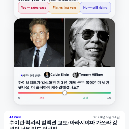
Yes — rates ease
Flat vs last year
No — still rising
Calvin Klein
Tommy Hilfiger
커뮤니티 반응
하이브리드가 일상화된 지 3년, 재택 근무 복장은 더 세련
됐나요, 더 솔직하게 캐주얼해졌나요?
0
부정
긍정
10
2026년 5월 14일
93
%
44
JAPAN
매거진
수이란 럭셔리 컬렉션 교토: 아라시야마 가쓰라 강
변의 낮은 밀도 럭셔리