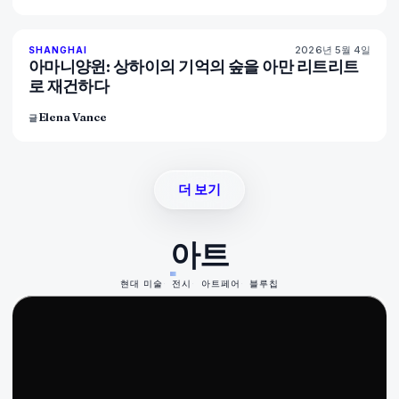
2026년 5월 4일
96
%
78
SHANGHAI
매거진
아마니양윈: 상하이의 기억의 숲을 아만 리트리트
로 재건하다
Elena Vance
글
더 보기
아트
현대 미술
전시
아트페어
블루칩