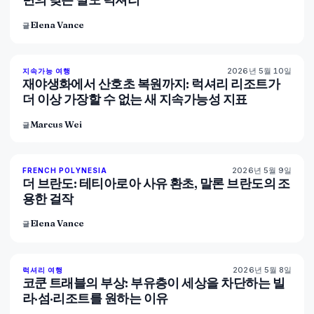
Elena Vance
글
2026년 5월 10일
86
%
81
지속가능 여행
매거진
재야생화에서 산호초 복원까지: 럭셔리 리조트가
더 이상 가장할 수 없는 새 지속가능성 지표
Marcus Wei
글
2026년 5월 9일
96
%
51
FRENCH POLYNESIA
매거진
더 브란도: 테티아로아 사유 환초, 말론 브란도의 조
용한 걸작
Elena Vance
글
2026년 5월 8일
82
%
81
럭셔리 여행
매거진
코쿤 트래블의 부상: 부유층이 세상을 차단하는 빌
라·섬·리조트를 원하는 이유