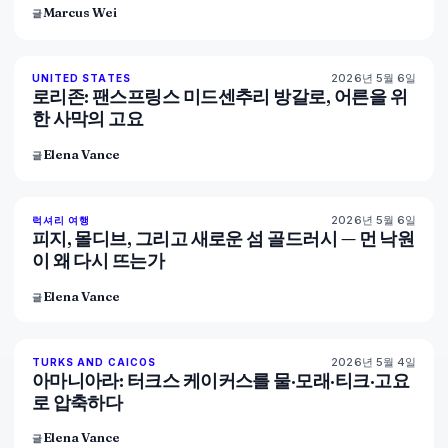
Marcus Wei
글
2026년 5월 6일
92
%
68
UNITED STATES
매거진
로리존: 팬스프링스 미드센추리 방갈로, 어른을 위
한 사막의 고요
Elena Vance
글
2026년 5월 6일
84
%
76
럭셔리 여행
매거진
피지, 몰디브, 그리고 새로운 섬 골드러시 — 먼 낙원
이 왜 다시 뜨는가
Elena Vance
글
2026년 5월 4일
96
%
60
TURKS AND CAICOS
매거진
아마니아라: 터크스 케이커스를 물·모래·티크·고요
로 압축하다
Elena Vance
글