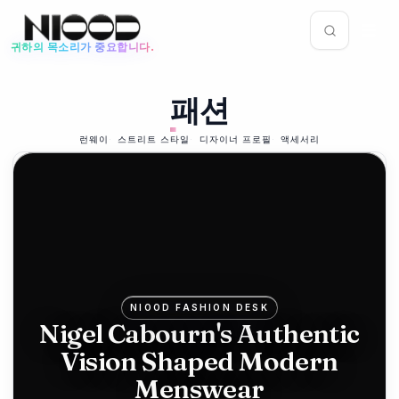
귀하의 목소리가 중요합니다.
뉴스 피드
패션
패션
2026년 6월 12일
Mike
런웨이
스트리트 스타일
디자이너 프로필
액세서리
Ashley's
Frasers
bids for
Hugo
NIOOD FASHION DESK
Boss in
Nigel Cabourn's Authentic
Vision Shaped Modern
luxury
Menswear
push