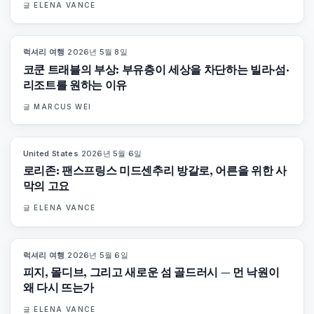
글
ELENA VANCE
럭셔리 여행
·
2026년 5월 8일
82
%
81
매거진
코쿤 트래블의 부상: 부유층이 세상을 차단하는 빌라·섬·
리조트를 원하는 이유
글
MARCUS WEI
United States
·
2026년 5월 6일
92
%
67
매거진
로리존: 팬스프링스 미드센추리 방갈로, 어른을 위한 사
막의 고요
글
ELENA VANCE
럭셔리 여행
·
2026년 5월 6일
84
%
76
매거진
피지, 몰디브, 그리고 새로운 섬 골드러시 — 먼 낙원이
왜 다시 뜨는가
글
ELENA VANCE