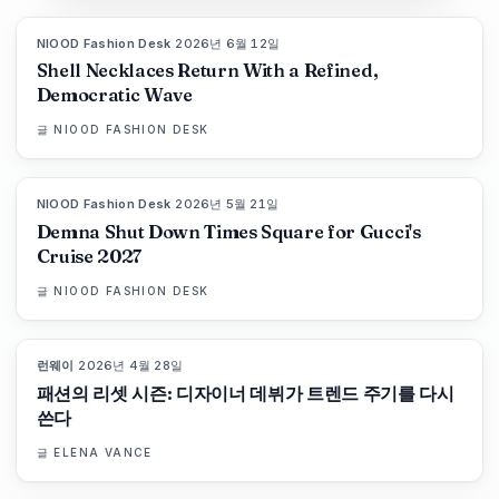
NIOOD Fashion Desk
·
2026년 6월 12일
LIVE BRIEF
Shell Necklaces Return With a Refined,
Democratic Wave
글
NIOOD FASHION DESK
NIOOD Fashion Desk
·
2026년 5월 21일
LIVE BRIEF
Demna Shut Down Times Square for Gucci's
Cruise 2027
글
NIOOD FASHION DESK
런웨이
·
2026년 4월 28일
88
%
72
매거진
패션의 리셋 시즌: 디자이너 데뷔가 트렌드 주기를 다시
쓴다
글
ELENA VANCE