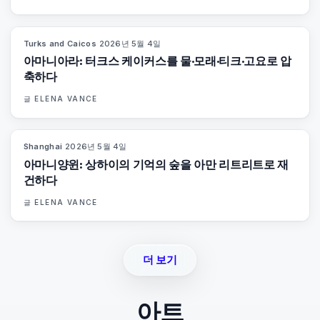
Turks and Caicos
·
2026년 5월 4일
96
%
61
매거진
아마니아라: 터크스 케이커스를 물·모래·티크·고요로 압
축하다
글
ELENA VANCE
Shanghai
·
2026년 5월 4일
96
%
78
매거진
아마니양윈: 상하이의 기억의 숲을 아만 리트리트로 재
건하다
글
ELENA VANCE
더 보기
아트