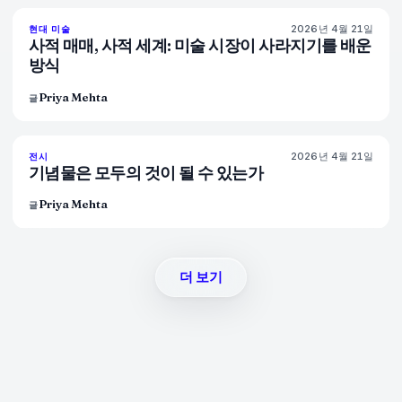
2026년 4월 21일
72
%
52
현대 미술
매거진
사적 매매, 사적 세계: 미술 시장이 사라지기를 배운
방식
Priya Mehta
글
2026년 4월 21일
77
%
45
전시
매거진
기념물은 모두의 것이 될 수 있는가
Priya Mehta
글
더 보기