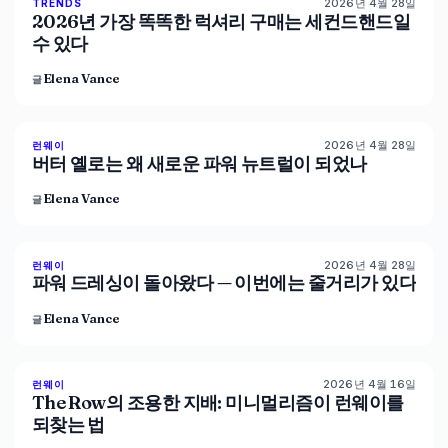
2026년 4월 28일
89
%
77
TRENDS
매거진
2026년 가장 똑똑한 럭셔리 구매는 세컨드핸드일
수 있다
Elena Vance
글
2026년 4월 28일
86
%
60
런웨이
매거진
버터 옐로는 왜 새로운 파워 뉴트럴이 되었나
Elena Vance
글
2026년 4월 28일
86
%
62
런웨이
매거진
파워 드레싱이 돌아왔다 — 이번에는 줄거리가 있다
Elena Vance
글
2026년 4월 16일
93
%
67
런웨이
매거진
The Row의 조용한 지배: 미니멀리즘이 런웨이를
되찾는 법