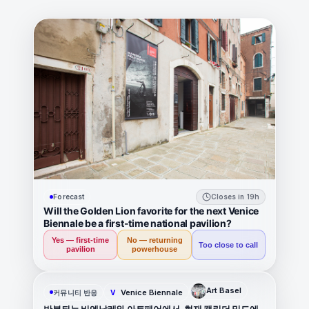
Forecast
Closes in 19h
Will the Golden Lion favorite for the next Venice
Biennale be a first-time national pavilion?
Yes — first-time
No — returning
Too close to call
pavilion
powerhouse
Art Basel
Venice Biennale
커뮤니티 반응
V
반복되는 비엔날레와 아트페어에서, 현재 캘린더 밀도에