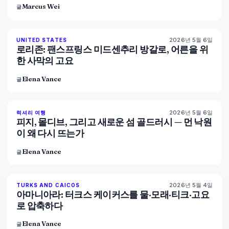
Marcus Wei
글
2026년 5월 6일
92
%
68
UNITED STATES
매거진
로리존: 팬스프링스 미드센추리 방갈로, 어른을 위
한 사막의 고요
Elena Vance
글
2026년 5월 6일
84
%
76
럭셔리 여행
매거진
피지, 몰디브, 그리고 새로운 섬 골드러시 — 먼 낙원
이 왜 다시 뜨는가
Elena Vance
글
2026년 5월 4일
96
%
60
TURKS AND CAICOS
매거진
아마니아라: 터크스 케이커스를 물·모래·티크·고요
로 압축하다
Elena Vance
글