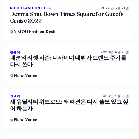
2026년 5월 21일
NIOOD FASHION DESK
LIVE BRIEF
Demna Shut Down Times Square for Gucci's
Cruise 2027
NIOOD Fashion Desk
글
2026년 4월 28일
88
%
72
런웨이
매거진
패션의 리셋 시즌: 디자이너 데뷔가 트렌드 주기를
다시 쓴다
Elena Vance
글
2026년 4월 28일
87
%
67
런웨이
매거진
새 유틸리티 워드로브: 왜 패션은 다시 쓸모 있고 싶
어 하는가
Elena Vance
글