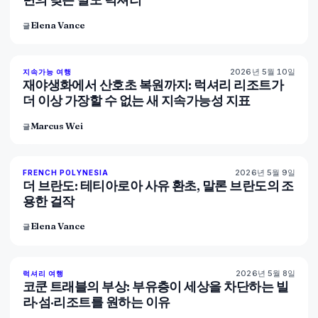
Elena Vance
글
2026년 5월 10일
86
%
81
지속가능 여행
매거진
재야생화에서 산호초 복원까지: 럭셔리 리조트가
더 이상 가장할 수 없는 새 지속가능성 지표
Marcus Wei
글
2026년 5월 9일
96
%
51
FRENCH POLYNESIA
매거진
더 브란도: 테티아로아 사유 환초, 말론 브란도의 조
용한 걸작
Elena Vance
글
2026년 5월 8일
82
%
81
럭셔리 여행
매거진
코쿤 트래블의 부상: 부유층이 세상을 차단하는 빌
라·섬·리조트를 원하는 이유