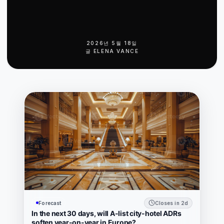
2026년 5월 18일
글
ELENA VANCE
Forecast
Closes in 2d
In the next 30 days, will A-list city-hotel ADRs
soften year-on-year in Europe?