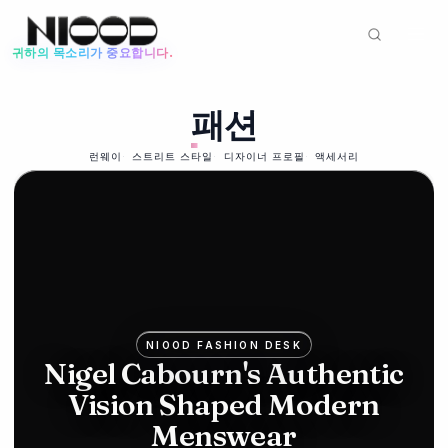
귀하의 목소리가 중요합니다.
뉴스 피드
패션
패션
93
%
2026년 6월 12일
81
Mike
런웨이
스트리트 스타일
디자이너 프로필
액세서리
리빙
Ashley's
2026년 5
월 22일
Frasers
포
bids for
고
Hugo
아
NIOOD FASHION DESK
Boss in
Nigel Cabourn's Authentic
일
Vision Shaped Modern
luxury
랜
Menswear
push