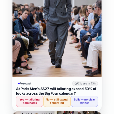
위
스
틸
트
위
의
디
자
인
Forecast
Closes in 13h
At Paris Men’s SS27, will tailoring exceed 50% of
랜
looks across the Big Four calendar?
Yes — tailoring
No — still casual
Split — no clear
드
dominates
/ sport-led
winner
마