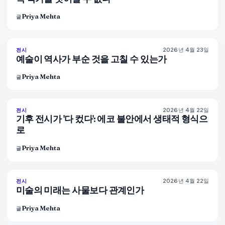
Priya Mehta
글
2026년 4월 23일
79
%
56
전시
매거진
예술이 역사가 부순 것을 고칠 수 있는가
Priya Mehta
글
2026년 4월 22일
74
%
44
전시
매거진
기후 전시가 '다 컸다': 에코 불안에서 생태적 형식으
로
Priya Mehta
글
2026년 4월 22일
80
%
117
전시
매거진
미술의 미래는 사물보다 관계인가
Priya Mehta
글