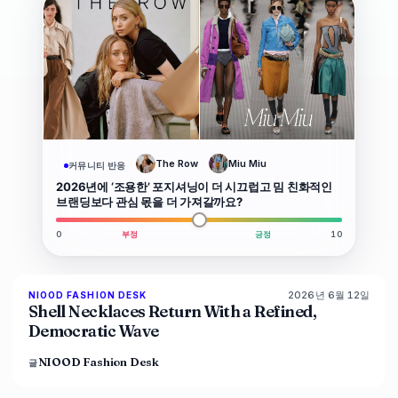
크
The Row
Miu Miu
커뮤니티 반응
2026년에 ‘조용한’ 포지셔닝이 더 시끄럽고 밈 친화적인
브랜딩보다 관심 몫을 더 가져갈까요?
0
부정
긍정
10
2026년 6월 12일
NIOOD FASHION DESK
LIVE BRIEF
Shell Necklaces Return With a Refined,
Democratic Wave
NIOOD Fashion Desk
글