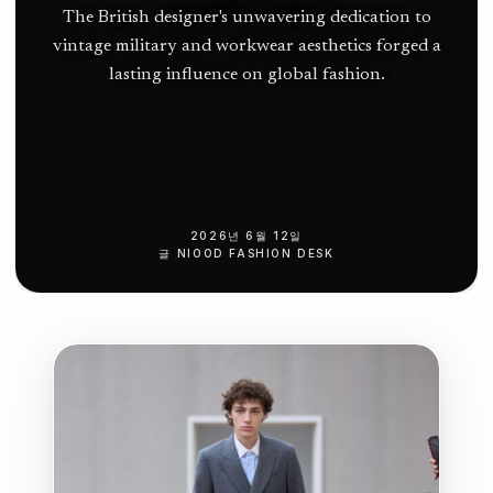
드
The British designer's unwavering dedication to
vintage military and workwear aesthetics forged a
인:
lasting influence on global fashion.
뉴
펀
들
랜
2026년 6월 12일
글
NIOOD FASHION DESK
드
북
대
서
양