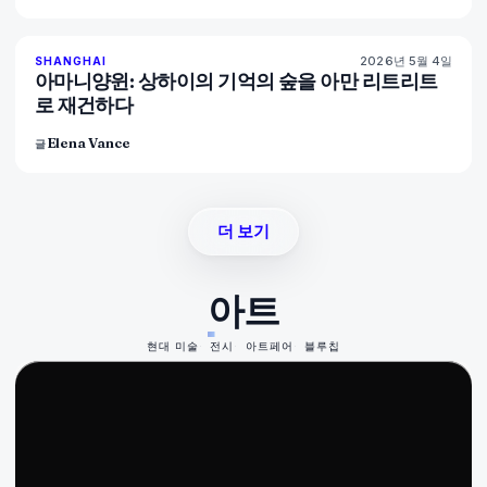
2026년 5월 4일
96
%
78
SHANGHAI
매거진
아마니양윈: 상하이의 기억의 숲을 아만 리트리트
로 재건하다
Elena Vance
글
더 보기
아트
현대 미술
전시
아트페어
블루칩