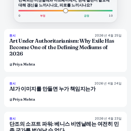
대해 갱신을 느끼시나요, 피로를 느끼시나요?
0
부정
긍정
10
2026년 4월 25일
77
%
64
전시
매거진
Art Under Authoritarianism: Why Exile Has
Become One of the Defining Mediums of
2026
Priya Mehta
글
2026년 4월 24일
76
%
69
전시
매거진
AI가 이미지를 만들면 누가 책임지는가
Priya Mehta
글
2026년 4월 23일
78
%
88
전시
매거진
단조의 소프트 파워: 베니스 비엔날레는 여전히 민
족 국가를 벗어날 수 없다