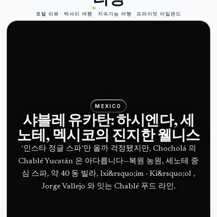
호텔 리뷰
럭셔리 여행
지속가능 여행
프라이빗 아일랜드
MEXICO
샤블레 유카탄: 하시엔다, 세
노테, 멕시코의 진지한 웰니스
‘인스타 정글 스파’만 올까 걱정됐지만, Chocholá 의
Chablé Yucatán 은 아다릅니다—복원 농원, 세노테 중
심 스파, 약 40 동 빌라, Ixi&rsquo;im · Ki&rsquo;ol ,
Jorge Vallejo 와 잇는 Chablé 푸드 라인.