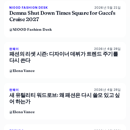
2026년 5월 21일
NIOOD FASHION DESK
LIVE BRIEF
Demna Shut Down Times Square for Gucci's
Cruise 2027
NIOOD Fashion Desk
글
2026년 4월 28일
88
%
72
런웨이
매거진
패션의 리셋 시즌: 디자이너 데뷔가 트렌드 주기를
다시 쓴다
Elena Vance
글
2026년 4월 28일
87
%
67
런웨이
매거진
새 유틸리티 워드로브: 왜 패션은 다시 쓸모 있고 싶
어 하는가
Elena Vance
글