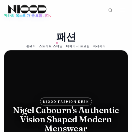
귀하의 목소리가 중요합니다.
뉴스 피드
패션
패션
93
%
2026년 6월 12일
78
Mike
런웨이
스트리트 스타일
디자이너 프로필
액세서리
리빙
Ashley's
2026년 5
월 22일
Frasers
포
bids for
고
Hugo
아
NIOOD FASHION DESK
Boss in
Nigel Cabourn's Authentic
일
Vision Shaped Modern
luxury
랜
Menswear
push