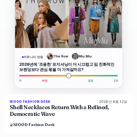
크
The Row
Miu Miu
커뮤니티 반응
2026년에 ‘조용한’ 포지셔닝이 더 시끄럽고 밈 친화적인
브랜딩보다 관심 몫을 더 가져갈까요?
0
부정
긍정
10
2026년 6월 12일
NIOOD FASHION DESK
LIVE BRIEF
Shell Necklaces Return With a Refined,
Democratic Wave
NIOOD Fashion Desk
글