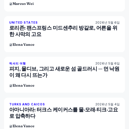
Marcus Wei
글
2026년 5월 6일
92
%
68
UNITED STATES
매거진
로리존: 팬스프링스 미드센추리 방갈로, 어른을 위
한 사막의 고요
Elena Vance
글
2026년 5월 6일
84
%
76
럭셔리 여행
매거진
피지, 몰디브, 그리고 새로운 섬 골드러시 — 먼 낙원
이 왜 다시 뜨는가
Elena Vance
글
2026년 5월 4일
96
%
61
TURKS AND CAICOS
매거진
아마니아라: 터크스 케이커스를 물·모래·티크·고요
로 압축하다
Elena Vance
글