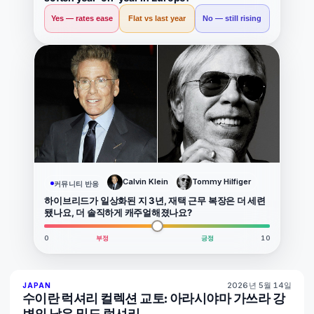
Yes — rates ease
Flat vs last year
No — still rising
Calvin Klein
Tommy Hilfiger
커뮤니티 반응
하이브리드가 일상화된 지 3년, 재택 근무 복장은 더 세련
됐나요, 더 솔직하게 캐주얼해졌나요?
0
부정
긍정
10
2026년 5월 14일
93
%
43
JAPAN
매거진
수이란 럭셔리 컬렉션 교토: 아라시야마 가쓰라 강
변의 낮은 밀도 럭셔리