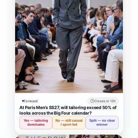
위
스
틸
트
위
의
디
자
인
Forecast
Closes in 13h
At Paris Men’s SS27, will tailoring exceed 50% of
랜
looks across the Big Four calendar?
Yes — tailoring
No — still casual
Split — no clear
드
dominates
/ sport-led
winner
마