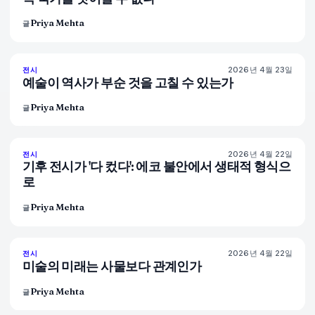
Priya Mehta
글
2026년 4월 23일
79
%
55
전시
매거진
예술이 역사가 부순 것을 고칠 수 있는가
Priya Mehta
글
2026년 4월 22일
74
%
45
전시
매거진
기후 전시가 '다 컸다': 에코 불안에서 생태적 형식으
로
Priya Mehta
글
2026년 4월 22일
80
%
117
전시
매거진
미술의 미래는 사물보다 관계인가
Priya Mehta
글