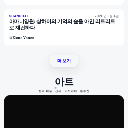
2026년 5월 4일
96
%
77
SHANGHAI
매거진
아마니양윈: 상하이의 기억의 숲을 아만 리트리트
로 재건하다
Elena Vance
글
더 보기
아트
현대 미술
전시
아트페어
블루칩