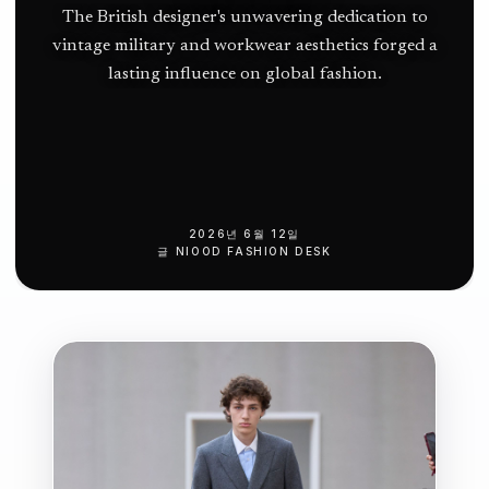
드
The British designer's unwavering dedication to
vintage military and workwear aesthetics forged a
인:
lasting influence on global fashion.
뉴
펀
들
랜
2026년 6월 12일
글
NIOOD FASHION DESK
드
북
대
서
양