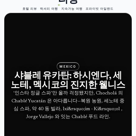
호텔 리뷰
럭셔리 여행
지속가능 여행
프라이빗 아일랜드
MEXICO
샤블레 유카탄: 하시엔다, 세
노테, 멕시코의 진지한 웰니스
‘인스타 정글 스파’만 올까 걱정됐지만, Chocholá 의
Chablé Yucatán 은 아다릅니다—복원 농원, 세노테 중
심 스파, 약 40 동 빌라, Ixi&rsquo;im · Ki&rsquo;ol ,
Jorge Vallejo 와 잇는 Chablé 푸드 라인.