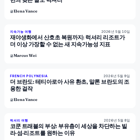
Elena Vance
글
2026년 5월 10일
86
%
81
지속가능 여행
매거진
재야생화에서 산호초 복원까지: 럭셔리 리조트가
더 이상 가장할 수 없는 새 지속가능성 지표
Marcus Wei
글
2026년 5월 9일
96
%
52
FRENCH POLYNESIA
매거진
더 브란도: 테티아로아 사유 환초, 말론 브란도의 조
용한 걸작
Elena Vance
글
2026년 5월 8일
82
%
82
럭셔리 여행
매거진
코쿤 트래블의 부상: 부유층이 세상을 차단하는 빌
라·섬·리조트를 원하는 이유