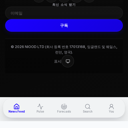
최신 소식 받기
구독
© 2026 NIOOD LTD (회사 등록 번호 17013168, 잉글랜드 및 웨일스,
런던, 영국).
표시
9+
News Feed
Pulse
Forecasts
Search
You