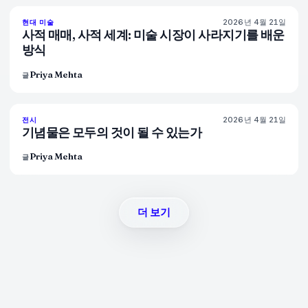
2026년 4월 21일
72
%
52
현대 미술
매거진
사적 매매, 사적 세계: 미술 시장이 사라지기를 배운
방식
Priya Mehta
글
2026년 4월 21일
77
%
46
전시
매거진
기념물은 모두의 것이 될 수 있는가
Priya Mehta
글
더 보기