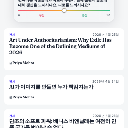
대해 갱신을 느끼시나요, 피로를 느끼시나요?
0
부정
긍정
10
2026년 4월 25일
77
%
64
전시
매거진
Art Under Authoritarianism: Why Exile Has
Become One of the Defining Mediums of
2026
Priya Mehta
글
2026년 4월 24일
76
%
69
전시
매거진
AI가 이미지를 만들면 누가 책임지는가
Priya Mehta
글
2026년 4월 23일
78
%
90
전시
매거진
단조의 소프트 파워: 베니스 비엔날레는 여전히 민
족 국가를 벗어날 수 없다