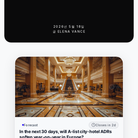
2026년 5월 18일
글
ELENA VANCE
Forecast
Closes in 2d
In the next 30 days, will A-list city-hotel ADRs
soften year-on-year in Europe?