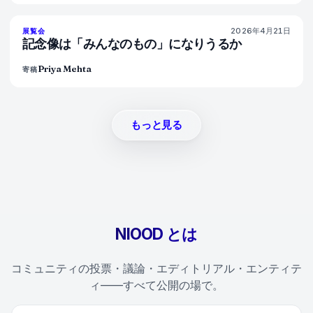
2026年4月21日
77
%
45
展覧会
マガジン
記念像は「みんなのもの」になりうるか
Priya Mehta
寄稿
もっと見る
NIOOD とは
コミュニティの投票・議論・エディトリアル・エンティテ
ィ——すべて公開の場で。