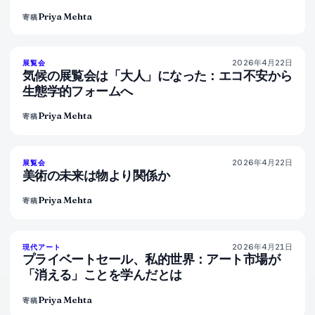
Priya Mehta
寄稿
2026年4月22日
74
%
44
展覧会
マガジン
気候の展覧会は「大人」になった：エコ不安から
生態学的フォームへ
Priya Mehta
寄稿
2026年4月22日
80
%
117
展覧会
マガジン
美術の未来は物より関係か
Priya Mehta
寄稿
2026年4月21日
72
%
52
現代アート
マガジン
プライベートセール、私的世界：アート市場が
「消える」ことを学んだとは
Priya Mehta
寄稿