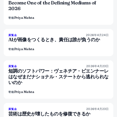
Become One of the Defining Mediums of
2026
Priya Mehta
寄稿
2026年4月24日
76
%
69
展覧会
マガジン
AIが画像をつくるとき、責任は誰が負うのか
Priya Mehta
寄稿
2026年4月23日
78
%
88
展覧会
マガジン
短調のソフトパワー：ヴェネチア・ビエンナーレ
はなぜまだナショナル・ステートから逃れられな
いのか
Priya Mehta
寄稿
2026年4月23日
79
%
56
展覧会
マガジン
芸術は歴史が壊したものを修復できるか