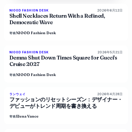
2026年6月12日
NIOOD FASHION DESK
LIVE BRIEF
Shell Necklaces Return With a Refined,
Democratic Wave
NIOOD Fashion Desk
寄稿
2026年5月21日
NIOOD FASHION DESK
LIVE BRIEF
Demna Shut Down Times Square for Gucci's
Cruise 2027
NIOOD Fashion Desk
寄稿
2026年4月28日
88
%
72
ランウェイ
マガジン
ファッションのリセットシーズン：デザイナー・
デビューがトレンド周期を書き換える
Elena Vance
寄稿