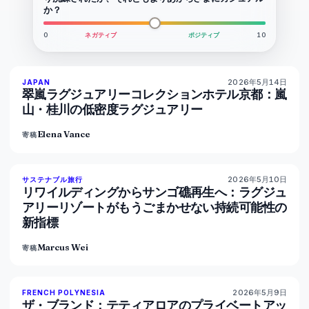
か？
0
ネガティブ
ポジティブ
10
2026年5月14日
93
%
44
JAPAN
マガジン
翠嵐ラグジュアリーコレクションホテル京都：嵐
山・桂川の低密度ラグジュアリー
Elena Vance
寄稿
2026年5月10日
86
%
81
サステナブル旅行
マガジン
リワイルディングからサンゴ礁再生へ：ラグジュ
アリーリゾートがもうごまかせない持続可能性の
新指標
Marcus Wei
寄稿
2026年5月9日
96
%
51
FRENCH POLYNESIA
マガジン
ザ・ブランド：テティアロアのプライベートアッ