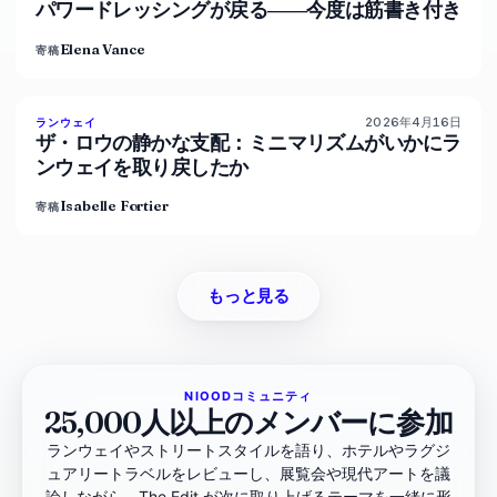
パワードレッシングが戻る――今度は筋書き付き
Elena Vance
寄稿
2026年4月16日
93
%
63
ランウェイ
マガジン
ザ・ロウの静かな支配：ミニマリズムがいかにラ
ンウェイを取り戻したか
Isabelle Fortier
寄稿
もっと見る
NIOODコミュニティ
25,000人以上のメンバーに参加
ランウェイやストリートスタイルを語り、ホテルやラグジ
ュアリートラベルをレビューし、展覧会や現代アートを議
論しながら、The Edit が次に取り上げるテーマを一緒に形