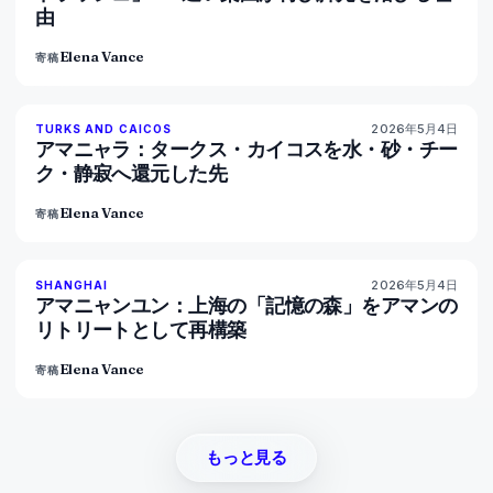
由
Elena Vance
寄稿
2026年5月4日
96
%
60
TURKS AND CAICOS
マガジン
アマニャラ：タークス・カイコスを水・砂・チー
ク・静寂へ還元した先
Elena Vance
寄稿
2026年5月4日
96
%
78
SHANGHAI
マガジン
アマニャンユン：上海の「記憶の森」をアマンの
リトリートとして再構築
Elena Vance
寄稿
もっと見る