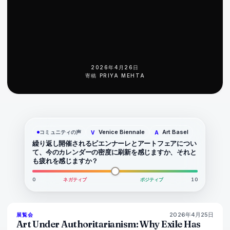
2026年4月26日
寄稿
PRIYA MEHTA
Venice Biennale
Art Basel
コミュニティの声
V
A
繰り返し開催されるビエンナーレとアートフェアについ
て、今のカレンダーの密度に刷新を感じますか、それと
も疲れを感じますか？
0
ネガティブ
ポジティブ
10
2026年4月25日
77
%
64
展覧会
マガジン
Art Under Authoritarianism: Why Exile Has