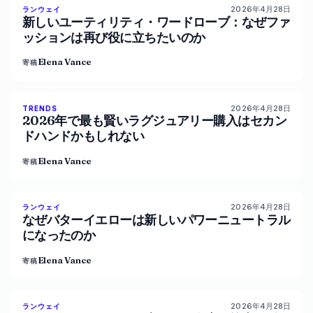
2026年4月28日
87
%
67
ランウェイ
マガジン
新しいユーティリティ・ワードローブ：なぜファ
ッションは再び役に立ちたいのか
Elena Vance
寄稿
2026年4月28日
89
%
77
TRENDS
マガジン
2026年で最も賢いラグジュアリー購入はセカン
ドハンドかもしれない
Elena Vance
寄稿
2026年4月28日
86
%
60
ランウェイ
マガジン
なぜバターイエローは新しいパワーニュートラル
になったのか
Elena Vance
寄稿
2026年4月28日
86
%
62
ランウェイ
マガジン