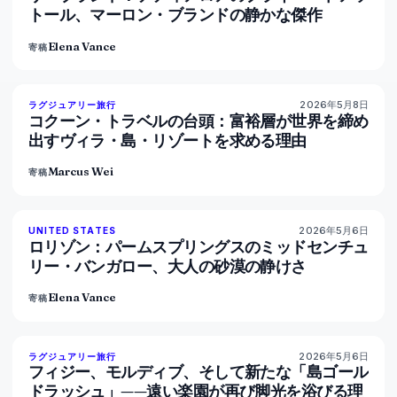
トール、マーロン・ブランドの静かな傑作
Elena Vance
寄稿
2026年5月8日
82
%
81
ラグジュアリー旅行
マガジン
コクーン・トラベルの台頭：富裕層が世界を締め
出すヴィラ・島・リゾートを求める理由
Marcus Wei
寄稿
2026年5月6日
92
%
68
UNITED STATES
マガジン
ロリゾン：パームスプリングスのミッドセンチュ
リー・バンガロー、大人の砂漠の静けさ
Elena Vance
寄稿
2026年5月6日
84
%
76
ラグジュアリー旅行
マガジン
フィジー、モルディブ、そして新たな「島ゴール
ドラッシュ」——遠い楽園が再び脚光を浴びる理