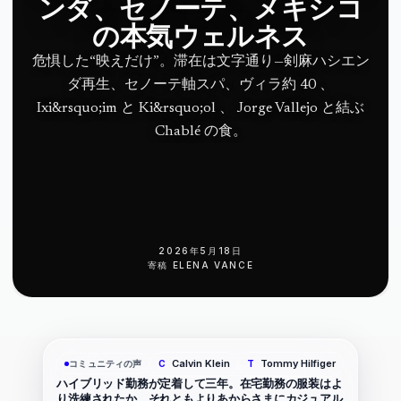
ンダ、セノーテ、メキシコ
の本気ウェルネス
危惧した“映えだけ”。滞在は文字通り—剣麻ハシエン
ダ再生、セノーテ軸スパ、ヴィラ約 40 、
Ixi&rsquo;im と Ki&rsquo;ol 、 Jorge Vallejo と結ぶ
Chablé の食。
2026年5月18日
寄稿
ELENA VANCE
Calvin Klein
Tommy Hilfiger
コミュニティの声
C
T
ハイブリッド勤務が定着して三年。在宅勤務の服装はよ
り洗練されたか、それともよりあからさまにカジュアル