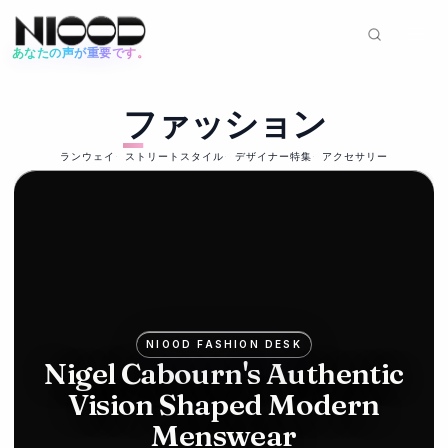
あなたの声が重要です。
ニュースフィード
ファッション
ファッション
2026年6月12日
Mike
ランウェイ
ストリートスタイル
デザイナー特集
アクセサリー
Ashley's
Frasers
bids for
Hugo
NIOOD FASHION DESK
Boss in
Nigel Cabourn's Authentic
Vision Shaped Modern
luxury
Menswear
push