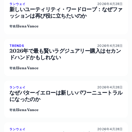
2026年4月28日
87
%
67
ランウェイ
マガジン
新しいユーティリティ・ワードローブ：なぜファ
ッションは再び役に立ちたいのか
Elena Vance
寄稿
2026年4月28日
89
%
77
TRENDS
マガジン
2026年で最も賢いラグジュアリー購入はセカン
ドハンドかもしれない
Elena Vance
寄稿
2026年4月28日
86
%
60
ランウェイ
マガジン
なぜバターイエローは新しいパワーニュートラル
になったのか
Elena Vance
寄稿
2026年4月28日
86
%
62
ランウェイ
マガジン