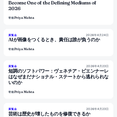
Become One of the Defining Mediums of
2026
Priya Mehta
寄稿
2026年4月24日
76
%
69
展覧会
マガジン
AIが画像をつくるとき、責任は誰が負うのか
Priya Mehta
寄稿
2026年4月23日
78
%
88
展覧会
マガジン
短調のソフトパワー：ヴェネチア・ビエンナーレ
はなぜまだナショナル・ステートから逃れられな
いのか
Priya Mehta
寄稿
2026年4月23日
79
%
56
展覧会
マガジン
芸術は歴史が壊したものを修復できるか