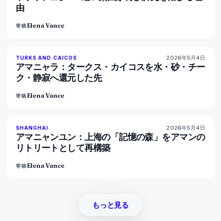
由
Elena Vance
寄稿
2026年5月4日
96
%
60
TURKS AND CAICOS
マガジン
アマニャラ：タークス・カイコスを水・砂・チー
ク・静寂へ還元した先
Elena Vance
寄稿
2026年5月4日
96
%
78
SHANGHAI
マガジン
アマニャンユン：上海の「記憶の森」をアマンの
リトリートとして再構築
Elena Vance
寄稿
もっと見る