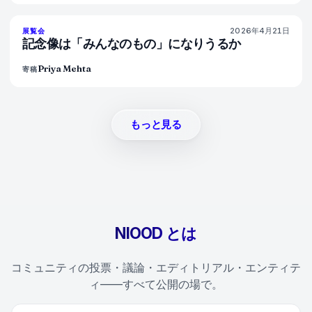
2026年4月21日
77
%
45
展覧会
マガジン
記念像は「みんなのもの」になりうるか
Priya Mehta
寄稿
もっと見る
NIOOD とは
コミュニティの投票・議論・エディトリアル・エンティテ
ィ——すべて公開の場で。