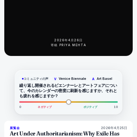
2026年4月26日
寄稿
PRIYA MEHTA
Venice Biennale
Art Basel
コミュニティの声
V
A
繰り返し開催されるビエンナーレとアートフェアについ
て、今のカレンダーの密度に刷新を感じますか、それと
も疲れを感じますか？
0
ネガティブ
ポジティブ
10
2026年4月25日
77
%
64
展覧会
マガジン
Art Under Authoritarianism: Why Exile Has