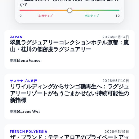
か？
0
ネガティブ
ポジティブ
10
2026年5月14日
93
%
44
JAPAN
マガジン
翠嵐ラグジュアリーコレクションホテル京都：嵐
山・桂川の低密度ラグジュアリー
Elena Vance
寄稿
2026年5月10日
86
%
81
サステナブル旅行
マガジン
リワイルディングからサンゴ礁再生へ：ラグジュ
アリーリゾートがもうごまかせない持続可能性の
新指標
Marcus Wei
寄稿
2026年5月9日
96
%
51
FRENCH POLYNESIA
マガジン
ザ・ブランド：テティアロアのプライベートアッ