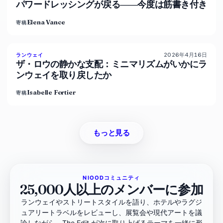
パワードレッシングが戻る――今度は筋書き付き
Elena Vance
寄稿
2026年4月16日
93
%
63
ランウェイ
マガジン
ザ・ロウの静かな支配：ミニマリズムがいかにラ
ンウェイを取り戻したか
Isabelle Fortier
寄稿
もっと見る
NIOODコミュニティ
25,000人以上のメンバーに参加
ランウェイやストリートスタイルを語り、ホテルやラグジ
ュアリートラベルをレビューし、展覧会や現代アートを議
論しながら、The Edit が次に取り上げるテーマを一緒に形