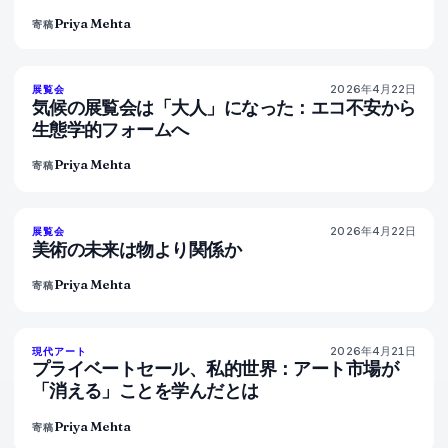
Priya Mehta
寄稿
2026年4月22日
74
%
44
展覧会
マガジン
気候の展覧会は「大人」になった：エコ不安から
生態学的フォームへ
Priya Mehta
寄稿
2026年4月22日
80
%
117
展覧会
マガジン
美術の未来は物より関係か
Priya Mehta
寄稿
2026年4月21日
72
%
52
現代アート
マガジン
プライベートセール、私的世界：アート市場が
「消える」ことを学んだとは
Priya Mehta
寄稿