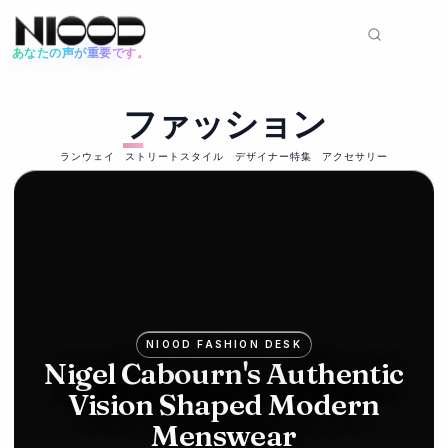
あなたの声が重要です。
ニュースフィード
ファッション
ファッション
2026年6月12日
Mike
ランウェイ
ストリートスタイル
デザイナー特集
アクセサリー
Ashley's
Frasers
bids for
Hugo
NIOOD FASHION DESK
Boss in
Nigel Cabourn's Authentic
Vision Shaped Modern
luxury
Menswear
push