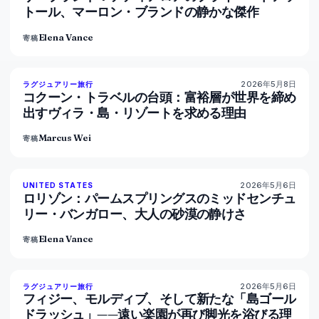
トール、マーロン・ブランドの静かな傑作
Elena Vance
寄稿
2026年5月8日
82
%
81
ラグジュアリー旅行
マガジン
コクーン・トラベルの台頭：富裕層が世界を締め
出すヴィラ・島・リゾートを求める理由
Marcus Wei
寄稿
2026年5月6日
92
%
68
UNITED STATES
マガジン
ロリゾン：パームスプリングスのミッドセンチュ
リー・バンガロー、大人の砂漠の静けさ
Elena Vance
寄稿
2026年5月6日
84
%
76
ラグジュアリー旅行
マガジン
フィジー、モルディブ、そして新たな「島ゴール
ドラッシュ」——遠い楽園が再び脚光を浴びる理