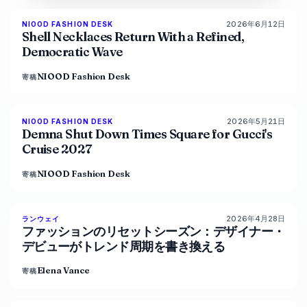
2026年6月12日
NIOOD FASHION DESK
LIVE BRIEF
Shell Necklaces Return With a Refined,
Democratic Wave
NIOOD Fashion Desk
寄稿
2026年5月21日
NIOOD FASHION DESK
LIVE BRIEF
Demna Shut Down Times Square for Gucci's
Cruise 2027
NIOOD Fashion Desk
寄稿
2026年4月28日
88
%
72
ランウェイ
マガジン
ファッションのリセットシーズン：デザイナー・
デビューがトレンド周期を書き換える
Elena Vance
寄稿