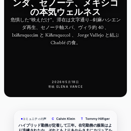
ンダ、セノーテ、メキシコ
の本気ウェルネス
危惧した“映えだけ”。滞在は文字通り—剣麻ハシエン
ダ再生、セノーテ軸スパ、ヴィラ約 40 、
Ixi&rsquo;im と Ki&rsquo;ol 、 Jorge Vallejo と結ぶ
Chablé の食。
2026年5月18日
寄稿
ELENA VANCE
Calvin Klein
Tommy Hilfiger
コミュニティの声
C
T
ハイブリッド勤務が定着して三年。在宅勤務の服装はよ
り洗練されたか、それともよりあからさまにカジュアル