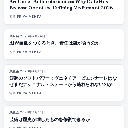
Art Under Authoritarianism: Why Exile Has
Become One of the Defining Mediums of 2026
寄稿
PRIYA MEHTA
展覧会
·
2026年4月24日
76
%
69
マガジン
AIが画像をつくるとき、責任は誰が負うのか
寄稿
PRIYA MEHTA
展覧会
·
2026年4月23日
78
%
88
マガジン
短調のソフトパワー：ヴェネチア・ビエンナーレはな
ぜまだナショナル・ステートから逃れられないのか
寄稿
PRIYA MEHTA
展覧会
·
2026年4月23日
79
%
56
マガジン
芸術は歴史が壊したものを修復できるか