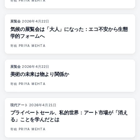
寄稿
PRIYA MEHTA
展覧会
·
2026年4月22日
74
%
44
マガジン
気候の展覧会は「大人」になった：エコ不安から生態
学的フォームへ
寄稿
PRIYA MEHTA
展覧会
·
2026年4月22日
80
%
117
マガジン
美術の未来は物より関係か
寄稿
PRIYA MEHTA
現代アート
·
2026年4月21日
72
%
52
マガジン
プライベートセール、私的世界：アート市場が「消え
る」ことを学んだとは
寄稿
PRIYA MEHTA