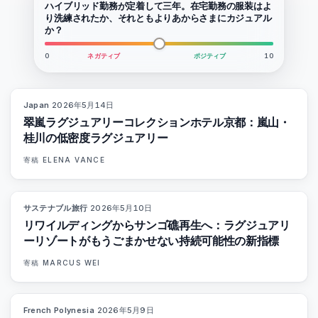
ハイブリッド勤務が定着して三年。在宅勤務の服装はよ
り洗練されたか、それともよりあからさまにカジュアル
か？
0
ネガティブ
ポジティブ
10
Japan
·
2026年5月14日
93
%
44
マガジン
翠嵐ラグジュアリーコレクションホテル京都：嵐山・
桂川の低密度ラグジュアリー
寄稿
ELENA VANCE
サステナブル旅行
·
2026年5月10日
86
%
81
マガジン
リワイルディングからサンゴ礁再生へ：ラグジュアリ
ーリゾートがもうごまかせない持続可能性の新指標
寄稿
MARCUS WEI
French Polynesia
·
2026年5月9日
96
%
51
マガジン