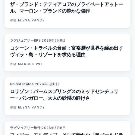
ザ・ブランド：テティアロアのプライベートアットー
ル、マーロン・ブランドの静かな傑作
寄稿
ELENA VANCE
ラグジュアリー旅行
·
2026年5月8日
82
%
81
マガジン
コクーン・トラベルの台頭：富裕層が世界を締め出す
ヴィラ・島・リゾートを求める理由
寄稿
MARCUS WEI
United States
·
2026年5月6日
92
%
67
マガジン
ロリゾン：パームスプリングスのミッドセンチュリ
ー・バンガロー、大人の砂漠の静けさ
寄稿
ELENA VANCE
ラグジュアリー旅行
·
2026年5月6日
84
%
76
マガジン