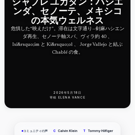
シャブレ ユカタン：ハシエ
ンダ、セノーテ、メキシコ
の本気ウェルネス
危惧した“映えだけ”。滞在は文字通り—剣麻ハシエン
ダ再生、セノーテ軸スパ、ヴィラ約 40 、
Ixi&rsquo;im と Ki&rsquo;ol 、 Jorge Vallejo と結ぶ
Chablé の食。
2026年5月18日
寄稿
ELENA VANCE
Calvin Klein
Tommy Hilfiger
コミュニティの声
C
T