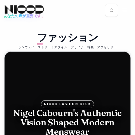
あなたの声が重要です。
ニュースフィード
ファッション
ファッション
2026年6月12日
Mike
ランウェイ
ストリートスタイル
デザイナー特集
アクセサリー
Ashley's
Frasers
bids for
Hugo
NIOOD FASHION DESK
Boss in
Nigel Cabourn's Authentic
Vision Shaped Modern
luxury
Menswear
push