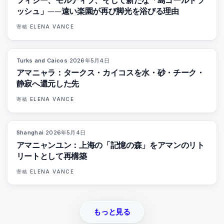
フィジー、モルディブ、そして新たな「島ゴールドラ
ッシュ」——遠い楽園が再び脚光を浴びる理由
寄稿
ELENA VANCE
Turks and Caicos
·
2026年5月4日
96
%
61
マガジン
アマニャラ：タークス・カイコスを水・砂・チーク・
静寂へ還元した先
寄稿
ELENA VANCE
Shanghai
·
2026年5月4日
96
%
78
マガジン
アマニャンユン：上海の「記憶の森」をアマンのリト
リートとして再構築
寄稿
ELENA VANCE
もっと見る