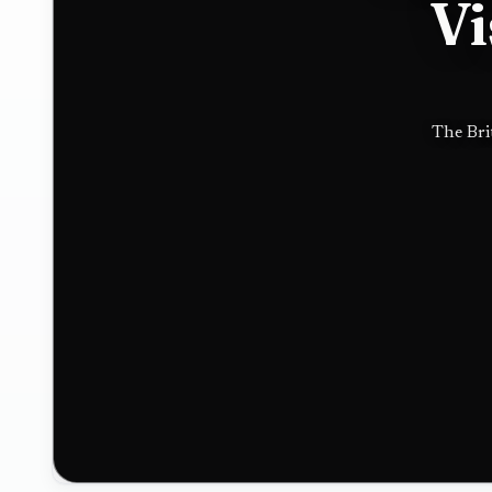
Vi
Hugo
ア
Boss in
イ
The Bri
luxury
ラ
push
ン
ド・
イ