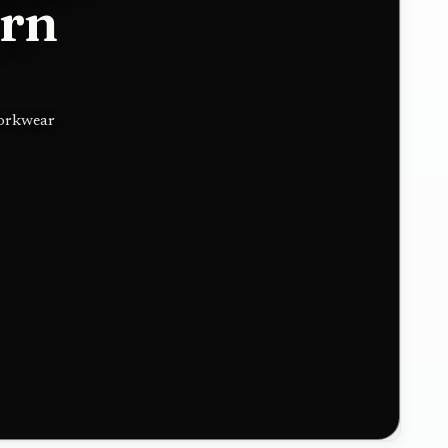
ern
workwear