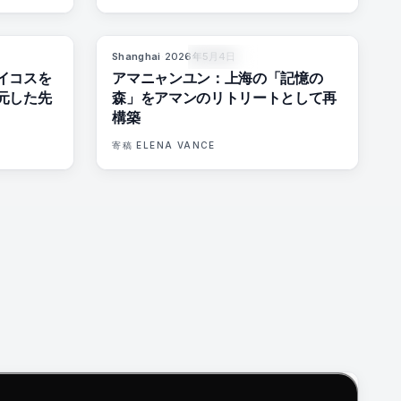
Shanghai
·
2026年5月4日
%
60
96
%
78
マガジン
イコスを
アマニャンユン：上海の「記憶の
元した先
森」をアマンのリトリートとして再
構築
寄稿
ELENA VANCE