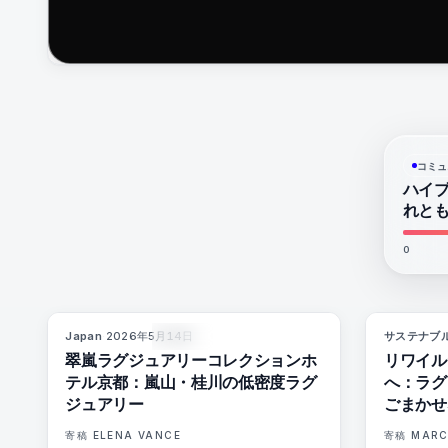
コミュ
ハイ
れと
0
Japan
·
2026年5月14日
サステナブ
93
%
44
マガジン
翠嵐ラグジュアリーコレクションホ
リワイル
テル京都：嵐山・桂川の低密度ラグ
へ：ラグ
ジュアリー
ごまかせ
寄稿
ELENA VANCE
寄稿
MARC