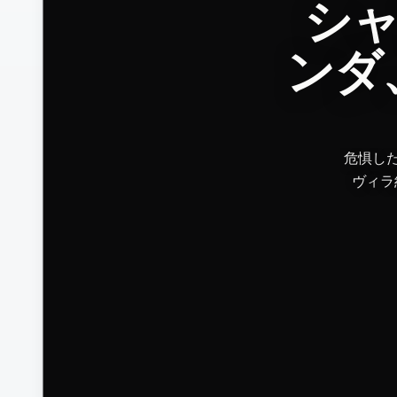
ア
シャ
ンダ
イ
コ
危惧し
ン
ヴィラ約 4