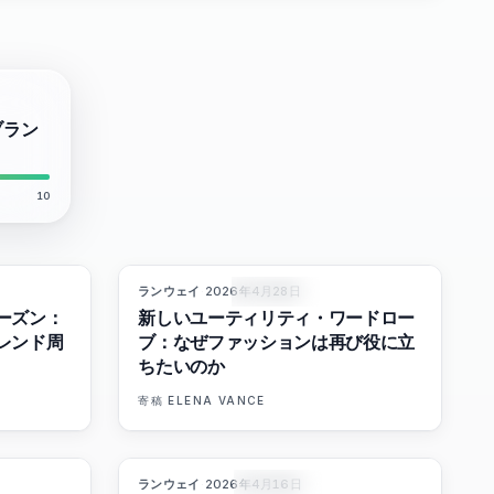
ブラン
10
ランウェイ
·
2026年4月28日
8
%
72
87
%
67
マガジン
ーズン：
新しいユーティリティ・ワードロー
レンド周
ブ：なぜファッションは再び役に立
ちたいのか
寄稿
ELENA VANCE
ランウェイ
·
2026年4月16日
6
%
62
93
%
63
マガジン