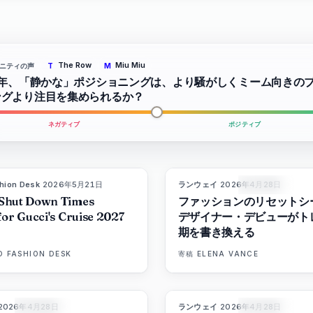
The Row
Miu Miu
ニティの声
T
M
6年、「静かな」ポジショニングは、より騒がしくミーム向きの
ングより注目を集められるか？
ネガティブ
ポジティブ
hion Desk
·
2026年5月21日
ランウェイ
·
2026年4月28日
8
LIVE BRIEF
マガジン
Shut Down Times
ファッションのリセットシ
for Gucci's Cruise 2027
デザイナー・デビューがト
期を書き換える
D FASHION DESK
寄稿
ELENA VANCE
2026年4月28日
ランウェイ
·
2026年4月28日
86
%
60
8
マガジン
マガジン