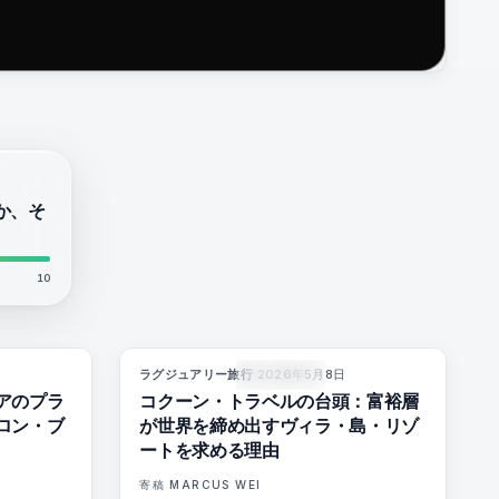
か、そ
10
ラグジュアリー旅行
·
2026年5月8日
6
%
51
82
%
81
マガジン
アのプラ
コクーン・トラベルの台頭：富裕層
ロン・ブ
が世界を締め出すヴィラ・島・リゾ
ートを求める理由
寄稿
MARCUS WEI