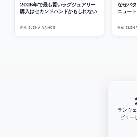
2026年で最も賢いラグジュアリー
なぜバタ
ュー
購入はセカンドハンドかもしれない
ニュート
フ
寄稿
ELENA VANCE
寄稿
ELEN
ァ
ン
ド
ラ
ランウェ
ビューし
ン