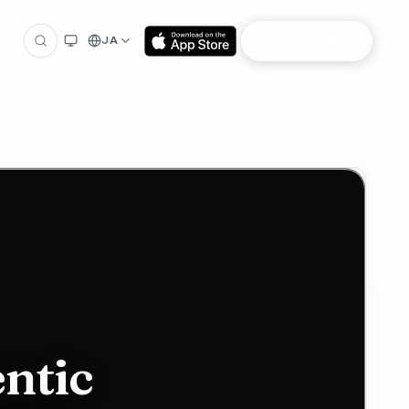
NIOOD に参加
JA
ntic