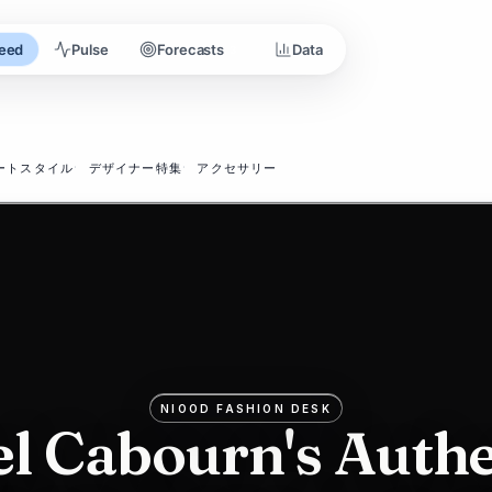
eed
Pulse
Forecasts
Data
3
ートスタイル
デザイナー特集
アクセサリー
NIOOD FASHION DESK
el Cabourn's Authe