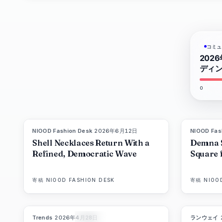
ン：
北大
コミュ
202
西洋
ディ
0
の桟
橋の
NIOOD Fashion Desk
·
2026年6月12日
NIOOD Fas
LIVE BRIEF
Shell Necklaces Return With a
Demna 
Refined, Democratic Wave
Square 
上、
寄稿
NIOOD FASHION DESK
寄稿
NIOO
ニ
Trends
·
2026年4月28日
ランウェイ
·
89
%
77
マガジン