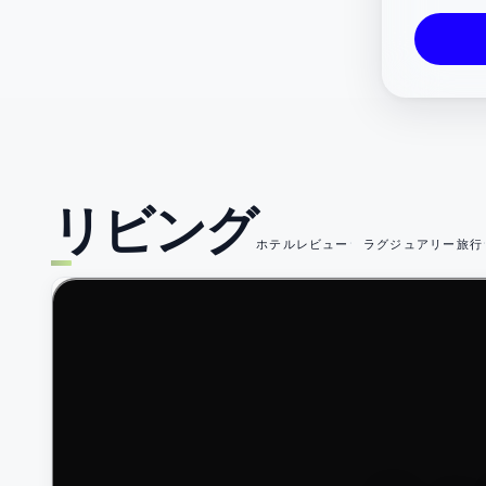
ド
の
デ
リビング
ホテルレビュー
ラグジュアリー旅行
ザ
49
イ
ン