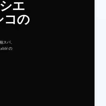
ハシエ
シコの
軸スパ、
hablé の