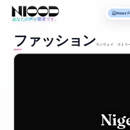
News F
あなたの声が重要です。
ニュースフィード
ファッション
ファッション
ランウェイ
ストリ
93
%
2026年6月12日
81
Mike
VE
IEF
リビング
2026年5月22日
Ashley's
フ
Frasers
ォ
Nig
bids for
ゴ・