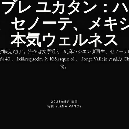
ブレ ユカタン：
、セノーテ、メキ
本気ウェルネス
た“映えだけ”。滞在は文字通り—剣麻ハシエンダ再生、セノーテ
0 、 Ixi&rsquo;im と Ki&rsquo;ol 、 Jorge Vallejo と結ぶ C
食。
2026年5月18日
寄稿
ELENA VANCE