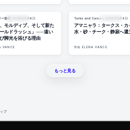
リー旅行
·
2026年5月6日
Turks and Caicos
·
2026年5月4日
84
%
76
96
マガジン
マガジン
、モルディブ、そして新た
アマニャラ：タークス・カ
ールドラッシュ」——遠い
水・砂・チーク・静寂へ還
び脚光を浴びる理由
A VANCE
寄稿
ELENA VANCE
もっと見る
ップ