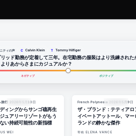
Calvin Klein
Tommy Hilfiger
ニティの声
C
T
ブリッド勤務が定着して三年。在宅勤務の服装はより洗練された
もよりあからさまにカジュアルか？
ネガティブ
ポジティブ
ル旅行
·
2026年5月10日
French Polynesia
·
2026年5月9日
86
%
81
9
マガジン
マガジン
ディングからサンゴ礁再生
ザ・ブランド：テティアロ
ジュアリーリゾートがもう
イベートアットール、マー
ない持続可能性の新指標
ランドの静かな傑作
US WEI
寄稿
ELENA VANCE