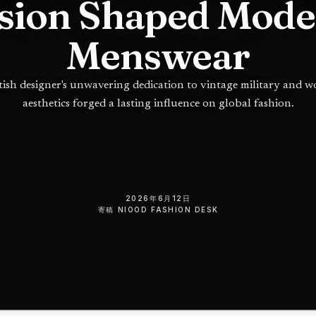
sion Shaped Mod
Menswear
tish designer's unwavering dedication to vintage military and 
aesthetics forged a lasting influence on global fashion.
2026年6月12日
寄稿
NIOOD FASHION DESK