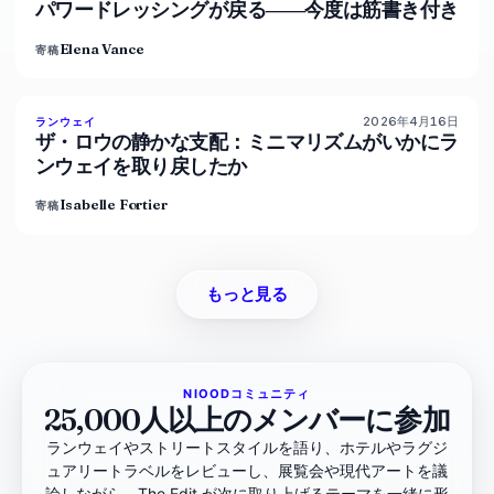
パワードレッシングが戻る――今度は筋書き付き
Elena Vance
寄稿
2026年4月16日
93
%
63
ランウェイ
マガジン
ザ・ロウの静かな支配：ミニマリズムがいかにラ
ンウェイを取り戻したか
Isabelle Fortier
寄稿
もっと見る
NIOODコミュニティ
25,000人以上のメンバーに参加
ランウェイやストリートスタイルを語り、ホテルやラグジ
ュアリートラベルをレビューし、展覧会や現代アートを議
論しながら、The Edit が次に取り上げるテーマを一緒に形