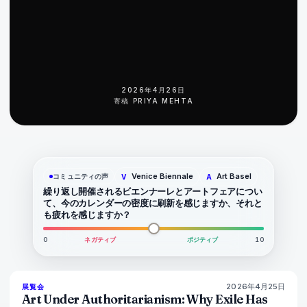
2026年4月26日
寄稿
PRIYA MEHTA
Venice Biennale
Art Basel
コミュニティの声
V
A
繰り返し開催されるビエンナーレとアートフェアについ
て、今のカレンダーの密度に刷新を感じますか、それと
も疲れを感じますか？
0
ネガティブ
ポジティブ
10
2026年4月25日
77
%
64
展覧会
マガジン
Art Under Authoritarianism: Why Exile Has