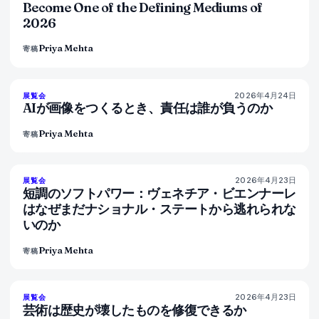
Become One of the Defining Mediums of
2026
Priya Mehta
寄稿
2026年4月24日
76
%
69
展覧会
マガジン
AIが画像をつくるとき、責任は誰が負うのか
Priya Mehta
寄稿
2026年4月23日
78
%
88
展覧会
マガジン
短調のソフトパワー：ヴェネチア・ビエンナーレ
はなぜまだナショナル・ステートから逃れられな
いのか
Priya Mehta
寄稿
2026年4月23日
79
%
56
展覧会
マガジン
芸術は歴史が壊したものを修復できるか