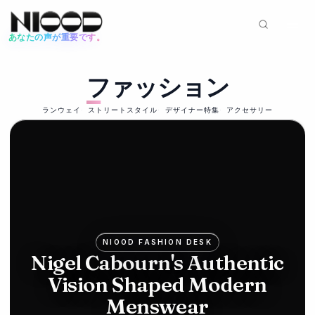
あなたの声が重要です。
ニュースフィード
ファッション
ファッション
2026年6月12日
Mike
ランウェイ
ストリートスタイル
デザイナー特集
アクセサリー
Ashley's
Frasers
bids for
Hugo
NIOOD FASHION DESK
Boss in
Nigel Cabourn's Authentic
Vision Shaped Modern
luxury
Menswear
push