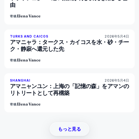
由
Elena Vance
寄稿
2026年5月4日
96
%
60
TURKS AND CAICOS
マガジン
アマニャラ：タークス・カイコスを水・砂・チー
ク・静寂へ還元した先
Elena Vance
寄稿
2026年5月4日
96
%
78
SHANGHAI
マガジン
アマニャンユン：上海の「記憶の森」をアマンの
リトリートとして再構築
Elena Vance
寄稿
もっと見る