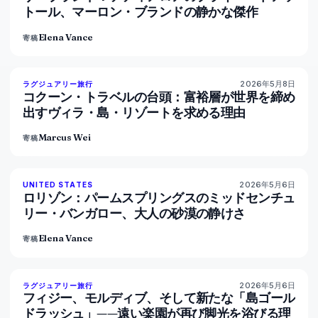
トール、マーロン・ブランドの静かな傑作
Elena Vance
寄稿
2026年5月8日
82
%
81
ラグジュアリー旅行
マガジン
コクーン・トラベルの台頭：富裕層が世界を締め
出すヴィラ・島・リゾートを求める理由
Marcus Wei
寄稿
2026年5月6日
92
%
68
UNITED STATES
マガジン
ロリゾン：パームスプリングスのミッドセンチュ
リー・バンガロー、大人の砂漠の静けさ
Elena Vance
寄稿
2026年5月6日
84
%
76
ラグジュアリー旅行
マガジン
フィジー、モルディブ、そして新たな「島ゴール
ドラッシュ」——遠い楽園が再び脚光を浴びる理