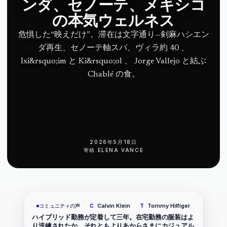
ンダ、セノーテ、メキシコ
の本気ウェルネス
危惧した“映えだけ”。滞在は文字通り—剣麻ハシエン
ダ再生、セノーテ軸スパ、ヴィラ約 40 、
Ixi&rsquo;im と Ki&rsquo;ol 、 Jorge Vallejo と結ぶ
Chablé の食。
2026年5月18日
寄稿
ELENA VANCE
Calvin Klein
Tommy Hilfiger
コミュニティの声
C
T
ハイブリッド勤務が定着して三年。在宅勤務の服装はよ
り洗練されたか、それともよりあからさまにカジュアル