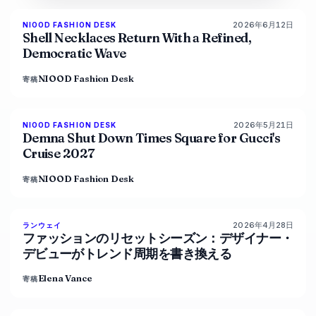
2026年6月12日
NIOOD FASHION DESK
LIVE BRIEF
Shell Necklaces Return With a Refined,
Democratic Wave
NIOOD Fashion Desk
寄稿
2026年5月21日
NIOOD FASHION DESK
LIVE BRIEF
Demna Shut Down Times Square for Gucci's
Cruise 2027
NIOOD Fashion Desk
寄稿
2026年4月28日
88
%
72
ランウェイ
マガジン
ファッションのリセットシーズン：デザイナー・
デビューがトレンド周期を書き換える
Elena Vance
寄稿