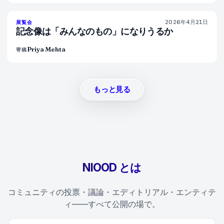
2026年4月21日
77
%
45
展覧会
マガジン
記念像は「みんなのもの」になりうるか
Priya Mehta
寄稿
もっと見る
NIOOD とは
コミュニティの投票・議論・エディトリアル・エンティテ
ィ——すべて公開の場で。