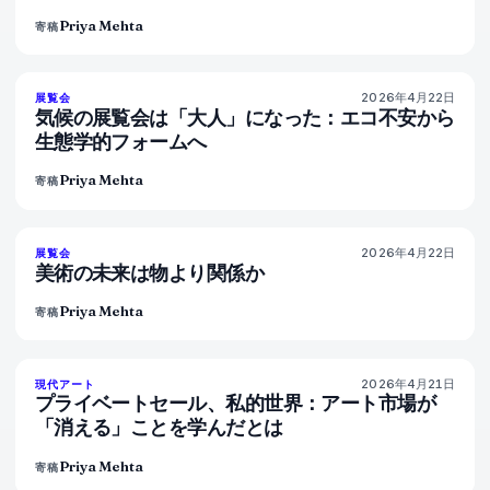
Priya Mehta
寄稿
2026年4月22日
74
%
44
展覧会
マガジン
気候の展覧会は「大人」になった：エコ不安から
生態学的フォームへ
Priya Mehta
寄稿
2026年4月22日
80
%
117
展覧会
マガジン
美術の未来は物より関係か
Priya Mehta
寄稿
2026年4月21日
72
%
52
現代アート
マガジン
プライベートセール、私的世界：アート市場が
「消える」ことを学んだとは
Priya Mehta
寄稿