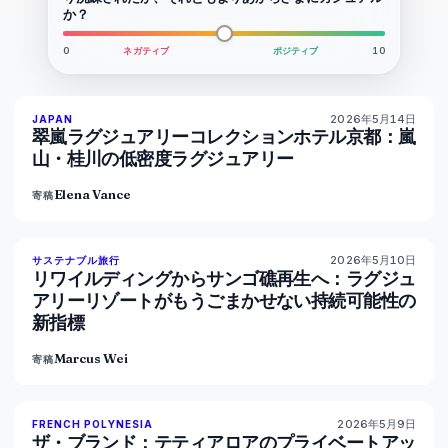
か？
0
ネガティブ
ポジティブ
10
2026年5月14日
93
%
44
JAPAN
マガジン
翠嵐ラグジュアリーコレクションホテル京都：嵐
山・桂川の低密度ラグジュアリー
Elena Vance
寄稿
2026年5月10日
86
%
81
サステナブル旅行
マガジン
リワイルディングからサンゴ礁再生へ：ラグジュ
アリーリゾートがもうごまかせない持続可能性の
新指標
Marcus Wei
寄稿
2026年5月9日
96
%
51
FRENCH POLYNESIA
マガジン
ザ・ブランド：テティアロアのプライベートアッ