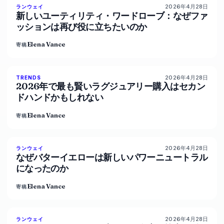
2026年4月28日
87
%
67
ランウェイ
マガジン
新しいユーティリティ・ワードローブ：なぜファ
ッションは再び役に立ちたいのか
Elena Vance
寄稿
2026年4月28日
89
%
77
TRENDS
マガジン
2026年で最も賢いラグジュアリー購入はセカン
ドハンドかもしれない
Elena Vance
寄稿
2026年4月28日
86
%
60
ランウェイ
マガジン
なぜバターイエローは新しいパワーニュートラル
になったのか
Elena Vance
寄稿
2026年4月28日
86
%
62
ランウェイ
マガジン