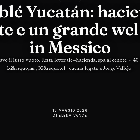
blé Yucatán: hacie
te e un grande wel
in Messico
avo il lusso vuoto. Resta letterale—hacienda, spa al cenote, ~ 40 v
Ixi&rsquo;im , Ki&rsquo;ol , cucina legata a Jorge Vallejo .
18 MAGGIO 2026
DI
ELENA VANCE