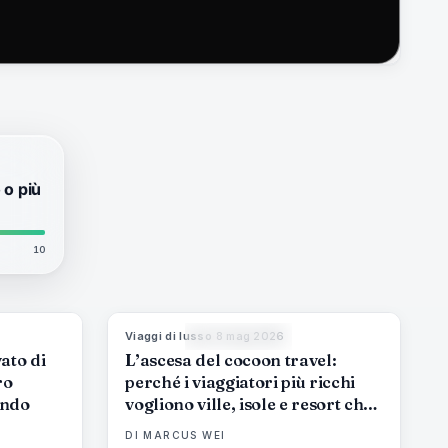
 o più
10
Viaggi di lusso
·
8 mag 2026
6
%
51
82
%
81
MAGAZINE
ato di
L’ascesa del cocoon travel:
ro
perché i viaggiatori più ricchi
ando
vogliono ville, isole e resort che
tengono fuori il mondo
DI
MARCUS WEI