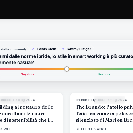
Calvin Klein
Tommy Hilfiger
to della community
C
T
anni dalle norme ibride, lo stile in smart working è più curato
emente casual?
Negativo
Positivo
enibili
·
10 mag 2026
French Polynesia
·
9 mag 2026
86
%
81
9
MAGAZINE
MAGAZINE
lding al restauro delle
The Brando: l’atollo priv
 coralline: le nuove
Tetiaroa come capolavo
 di sostenibilità che i
silenzioso di Marlon Br
i lusso non possono più
S WEI
DI
ELENA VANCE