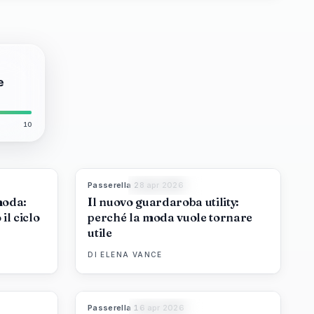
e
10
Passerella
·
28 apr 2026
8
%
72
87
%
47
MAGAZINE
moda:
Il nuovo guardaroba utility:
il ciclo
perché la moda vuole tornare
utile
DI
ELENA VANCE
Passerella
·
16 apr 2026
6
%
61
93
%
67
MAGAZINE