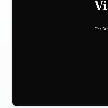
Vi
Hugo
Boss in
The Bri
luxury
push