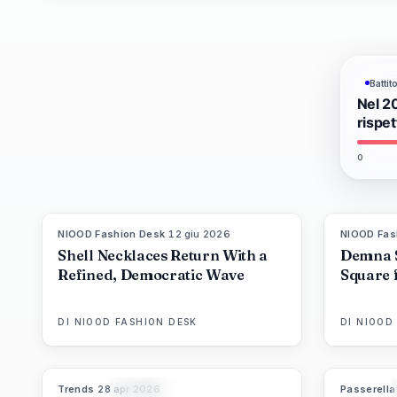
Batti
Nel 2
rispe
0
NIOOD Fashion Desk
·
12 giu 2026
NIOOD Fas
LIVE BRIEF
Shell Necklaces Return With a
Demna 
Refined, Democratic Wave
Square 
DI
NIOOD FASHION DESK
DI
NIOOD
Trends
·
28 apr 2026
Passerella
89
%
49
MAGAZINE