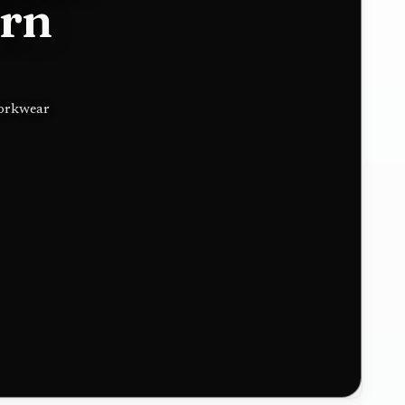
ern
workwear