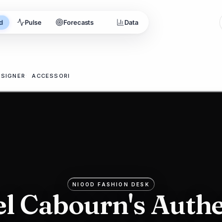
d
Pulse
Forecasts
Data
3
ESIGNER
ACCESSORI
NIOOD FASHION DESK
el Cabourn's Authe