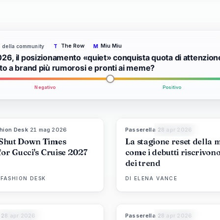
The Row
Miu Miu
to della community
T
M
026, il posizionamento «quiet» conquista quota di attenzion
tto a brand più rumorosi e pronti ai meme?
Negativo
Positivo
hion Desk
·
21 mag 2026
Passerella
·
28 apr 2026
8
LIVE BRIEF
MAGAZINE
Shut Down Times
La stagione reset della 
for Gucci's Cruise 2027
come i debutti riscrivono 
dei trend
 FASHION DESK
DI
ELENA VANCE
·
28 apr 2026
Passerella
·
28 apr 2026
86
%
86
8
MAGAZINE
MAGAZINE