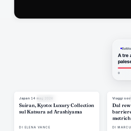
Batti
A tre 
pales
0
Japan
·
14 mag 2026
Viaggi sost
93
%
44
MAGAZINE
Suiran, Kyoto: Luxury Collection
Dal rewi
sul Katsura ad Arashiyama
barriere
metriche
resort d
DI
ELENA VANCE
DI
MARCU