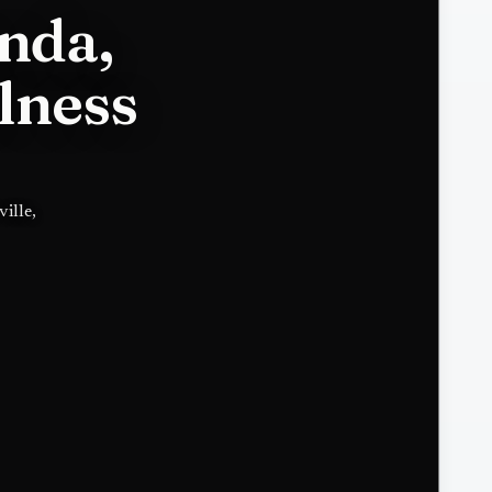
nda,
lness
ille,