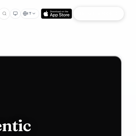
Unisciti a NIOOD
IT
ntic