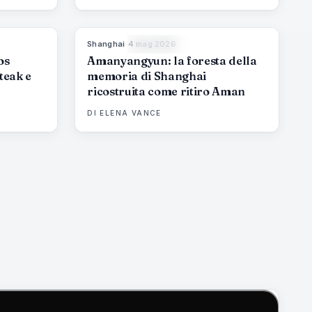
Shanghai
·
4 mag 2026
6
%
61
96
%
78
MAGAZINE
os
Amanyangyun: la foresta della
 teak e
memoria di Shanghai
ricostruita come ritiro Aman
DI
ELENA VANCE