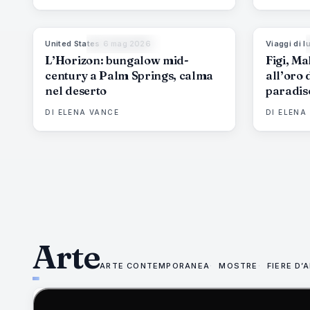
fingere
United States
·
6 mag 2026
Viaggi di l
92
%
67
MAGAZINE
L’Horizon: bungalow mid-
Figi, Ma
century a Palm Springs, calma
all’oro 
nel deserto
paradis
DI
ELENA VANCE
DI
ELENA
Arte
ARTE CONTEMPORANEA
MOSTRE
FIERE D’
75