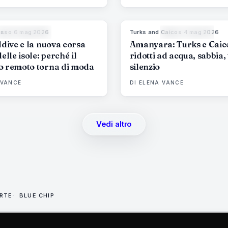
usso
·
6 mag 2026
Turks and Caicos
·
4 mag 2026
84
%
76
9
MAGAZINE
MAGAZINE
ldive e la nuova corsa
Amanyara: Turks e Caic
delle isole: perché il
ridotti ad acqua, sabbia,
o remoto torna di moda
silenzio
 VANCE
DI
ELENA VANCE
Vedi altro
ARTE
BLUE CHIP