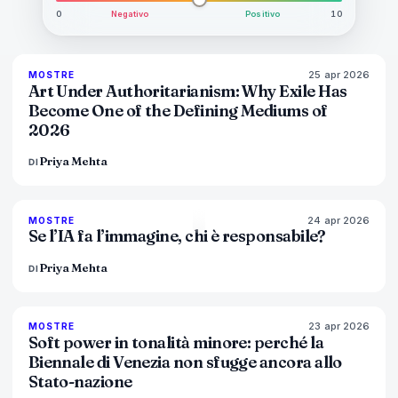
0
Negativo
Positivo
10
25 apr 2026
77
%
64
MOSTRE
MAGAZINE
Art Under Authoritarianism: Why Exile Has
Become One of the Defining Mediums of
2026
Priya Mehta
DI
24 apr 2026
76
%
69
MOSTRE
MAGAZINE
Se l’IA fa l’immagine, chi è responsabile?
Priya Mehta
DI
23 apr 2026
78
%
88
MOSTRE
MAGAZINE
Soft power in tonalità minore: perché la
Biennale di Venezia non sfugge ancora allo
Stato-nazione