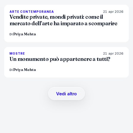
21 apr 2026
72
%
52
ARTE CONTEMPORANEA
MAGAZINE
Vendite private, mondi privati: come il
mercato dell’arte ha imparato a scomparire
Priya Mehta
DI
21 apr 2026
77
%
45
MOSTRE
MAGAZINE
Un monumento può appartenere a tutti?
Priya Mehta
DI
Vedi altro