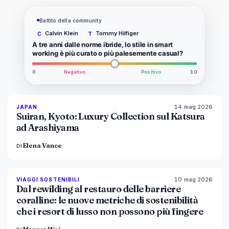
Battito della community
Calvin Klein
Tommy Hilfiger
C
T
A tre anni dalle norme ibride, lo stile in smart
working è più curato o più palesemente casual?
0
Negativo
Positivo
10
14 mag 2026
93
%
44
JAPAN
MAGAZINE
Suiran, Kyoto: Luxury Collection sul Katsura
ad Arashiyama
Elena Vance
DI
10 mag 2026
86
%
81
VIAGGI SOSTENIBILI
MAGAZINE
Dal rewilding al restauro delle barriere
coralline: le nuove metriche di sostenibilità
che i resort di lusso non possono più fingere