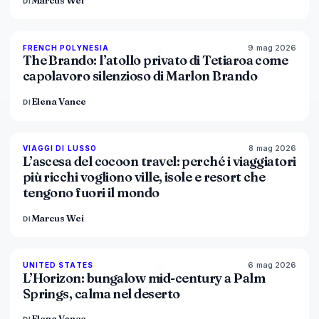
Marcus Wei
DI
9 mag 2026
96
%
51
FRENCH POLYNESIA
MAGAZINE
The Brando: l’atollo privato di Tetiaroa come
capolavoro silenzioso di Marlon Brando
Elena Vance
DI
8 mag 2026
82
%
81
VIAGGI DI LUSSO
MAGAZINE
L’ascesa del cocoon travel: perché i viaggiatori
più ricchi vogliono ville, isole e resort che
tengono fuori il mondo
Marcus Wei
DI
6 mag 2026
92
%
68
UNITED STATES
MAGAZINE
L’Horizon: bungalow mid-century a Palm
Springs, calma nel deserto
Elena Vance