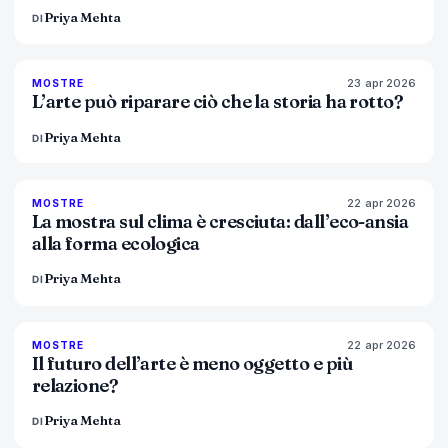
Priya Mehta
DI
23 apr 2026
79
%
56
MOSTRE
MAGAZINE
L’arte può riparare ciò che la storia ha rotto?
Priya Mehta
DI
22 apr 2026
74
%
44
MOSTRE
MAGAZINE
La mostra sul clima è cresciuta: dall’eco-ansia
alla forma ecologica
Priya Mehta
DI
22 apr 2026
80
%
117
MOSTRE
MAGAZINE
Il futuro dell’arte è meno oggetto e più
relazione?
Priya Mehta
DI