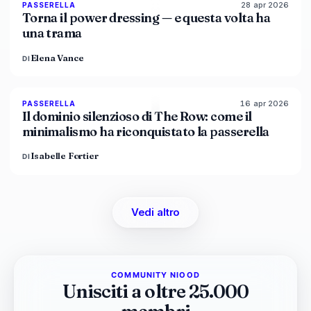
28 apr 2026
86
%
61
PASSERELLA
MAGAZINE
Torna il power dressing — e questa volta ha
una trama
Elena Vance
DI
16 apr 2026
93
%
67
PASSERELLA
MAGAZINE
Il dominio silenzioso di The Row: come il
minimalismo ha riconquistato la passerella
Isabelle Fortier
DI
Vedi altro
COMMUNITY NIOOD
Unisciti a oltre 25.000