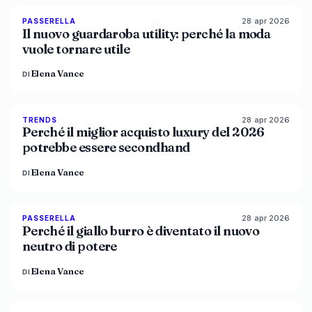
28 apr 2026
87
%
47
PASSERELLA
MAGAZINE
Il nuovo guardaroba utility: perché la moda
vuole tornare utile
Elena Vance
DI
28 apr 2026
89
%
49
TRENDS
MAGAZINE
Perché il miglior acquisto luxury del 2026
potrebbe essere secondhand
Elena Vance
DI
28 apr 2026
86
%
86
PASSERELLA
MAGAZINE
Perché il giallo burro è diventato il nuovo
neutro di potere
Elena Vance
DI