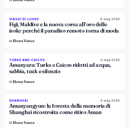
DI
6 mag 2026
84
%
76
VIAGGI DI LUSSO
MAGAZINE
Figi, Maldive e la nuova corsa all’oro delle
isole: perché il paradiso remoto torna di moda
Elena Vance
DI
4 mag 2026
96
%
60
TURKS AND CAICOS
MAGAZINE
Amanyara: Turks e Caicos ridotti ad acqua,
sabbia, teak e silenzio
Elena Vance
DI
4 mag 2026
96
%
78
SHANGHAI
MAGAZINE
Amanyangyun: la foresta della memoria di
Shanghai ricostruita come ritiro Aman
Elena Vance
DI