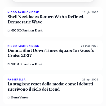
12 giu 2026
NIOOD FASHION DESK
LIVE BRIEF
Shell Necklaces Return With a Refined,
Democratic Wave
NIOOD Fashion Desk
DI
21 mag 2026
NIOOD FASHION DESK
LIVE BRIEF
Demna Shut Down Times Square for Gucci's
Cruise 2027
NIOOD Fashion Desk
DI
28 apr 2026
88
%
72
PASSERELLA
MAGAZINE
La stagione reset della moda: come i debutti
riscrivono il ciclo dei trend
Elena Vance
DI