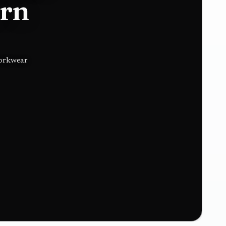
ern
workwear