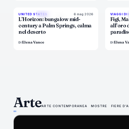
6 mag 2026
92
%
68
UNITED STATES
VIAGGI DI
MAGAZINE
L’Horizon: bungalow mid-
Figi, Ma
century a Palm Springs, calma
all’oro 
nel deserto
paradis
Elena Vance
Elena V
DI
DI
Arte
ARTE CONTEMPORANEA
MOSTRE
FIERE D’
75