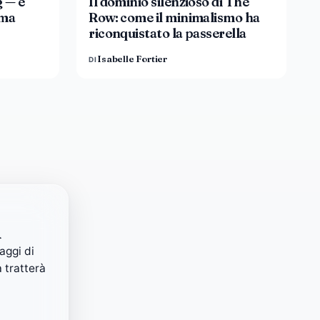
g — e
Il dominio silenzioso di The
ama
Row: come il minimalismo ha
riconquistato la passerella
Isabelle Fortier
DI
i
aggi di
 tratterà