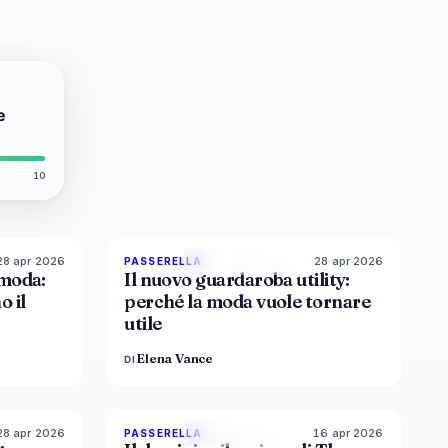
e
10
28 apr 2026
28 apr 2026
8
%
72
87
%
47
PASSERELLA
MAGAZINE
 moda:
Il nuovo guardaroba utility:
o il
perché la moda vuole tornare
utile
Elena Vance
DI
28 apr 2026
16 apr 2026
6
%
61
93
%
67
PASSERELLA
MAGAZINE