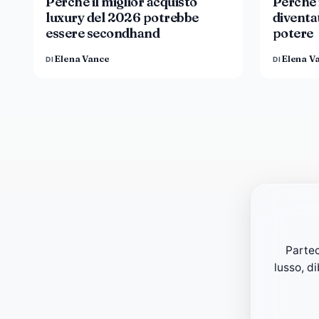
Perché il miglior acquisto
Perché i
luxury del 2026 potrebbe
diventa
essere secondhand
potere
Elena Vance
Elena V
DI
DI
Partec
lusso, d