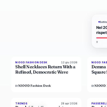
Batti
Nel 2
rispe
0
12 giu 2026
NIOOD FASHION DESK
NIOOD FA
LIVE BRIEF
Shell Necklaces Return With a
Demna 
Refined, Democratic Wave
Square 
NIOOD Fashion Desk
NIOOD 
DI
DI
28 apr 2026
89
%
49
TRENDS
PASSEREL
MAGAZINE