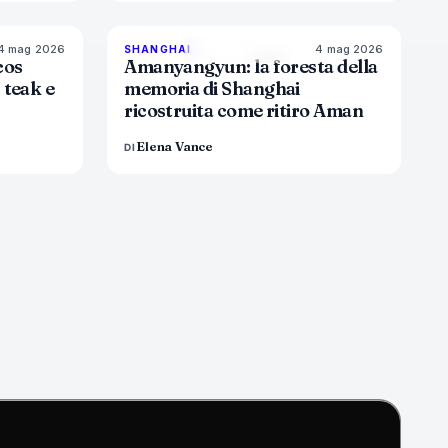
4 mag 2026
4 mag 2026
6
%
60
96
%
78
SHANGHAI
MAGAZINE
cos
Amanyangyun: la foresta della
 teak e
memoria di Shanghai
ricostruita come ritiro Aman
Elena Vance
DI