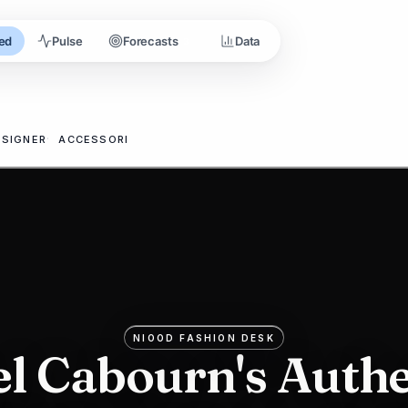
ed
Pulse
Forecasts
Data
3
ESIGNER
ACCESSORI
NIOOD FASHION DESK
el Cabourn's Authe