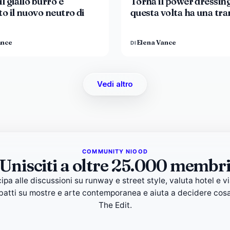
l giallo burro è
Torna il power dressin
to il nuovo neutro di
questa volta ha una tr
ance
Elena Vance
DI
Vedi altro
COMMUNITY NIOOD
Unisciti a oltre 25.000 membr
ipa alle discussioni su runway e street style, valuta hotel e vi
ibatti su mostre e arte contemporanea e aiuta a decidere cosa
The Edit.