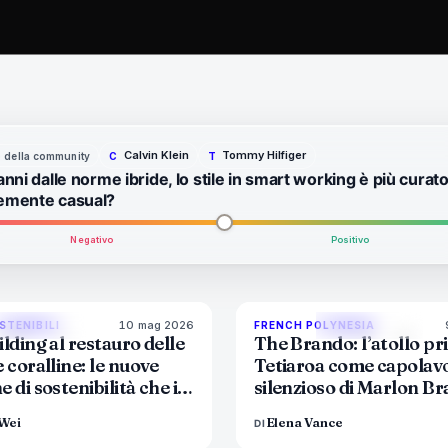
Calvin Klein
Tommy Hilfiger
to della community
C
T
anni dalle norme ibride, lo stile in smart working è più curato
emente casual?
Negativo
Positivo
10 mag 2026
86
%
81
9
STENIBILI
FRENCH POLYNESIA
MAGAZINE
MAGAZINE
lding al restauro delle
The Brando: l’atollo pri
 coralline: le nuove
Tetiaroa come capolav
 di sostenibilità che i
silenzioso di Marlon B
di lusso non possono più
Wei
Elena Vance
DI