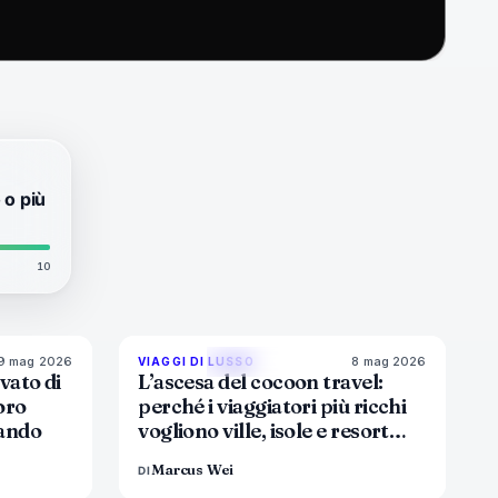
 o più
10
9 mag 2026
8 mag 2026
6
%
51
82
%
81
VIAGGI DI LUSSO
MAGAZINE
vato di
L’ascesa del cocoon travel:
oro
perché i viaggiatori più ricchi
rando
vogliono ville, isole e resort
che tengono fuori il mondo
Marcus Wei
DI