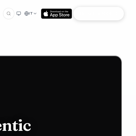
Unisciti a NIOOD
IT
ntic