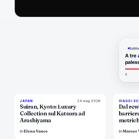
Batti
A tre 
pales
0
14 mag 2026
93
%
44
JAPAN
VIAGGI SO
MAGAZINE
Suiran, Kyoto: Luxury
Dal rewi
Collection sul Katsura ad
barriere
Arashiyama
metriche
resort 
Elena Vance
Marcus 
DI
DI
fingere