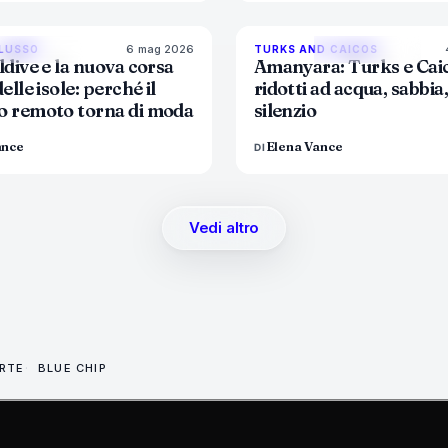
6 mag 2026
84
%
76
9
 LUSSO
TURKS AND CAICOS
MAGAZINE
MAGAZINE
ldive e la nuova corsa
Amanyara: Turks e Cai
delle isole: perché il
ridotti ad acqua, sabbia,
o remoto torna di moda
silenzio
ance
Elena Vance
DI
Vedi altro
ARTE
BLUE CHIP