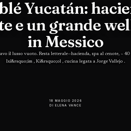
blé Yucatán: hacie
te e un grande wel
in Messico
avo il lusso vuoto. Resta letterale—hacienda, spa al cenote, ~ 40 v
Ixi&rsquo;im , Ki&rsquo;ol , cucina legata a Jorge Vallejo .
18 MAGGIO 2026
DI
ELENA VANCE