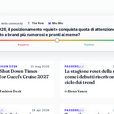
The Row
Miu Miu
to della community
T
M
026, il posizionamento «quiet» conquista quota di attenzion
tto a brand più rumorosi e pronti ai meme?
Negativo
Positivo
21 mag 2026
8
SHION DESK
PASSERELLA
LIVE BRIEF
MAGAZINE
Shut Down Times
La stagione reset della
for Gucci's Cruise 2027
come i debutti riscrivon
ciclo dei trend
Fashion Desk
Elena Vance
DI
28 apr 2026
86
%
86
8
LA
PASSERELLA
MAGAZINE
MAGAZINE