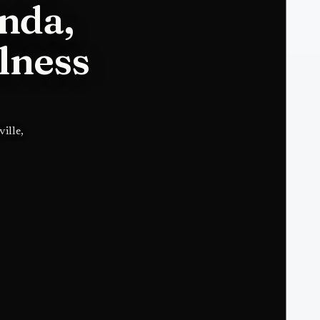
nda,
lness
ille,