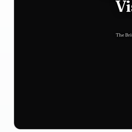
Vi
Hugo
Boss in
The Bri
luxury
push