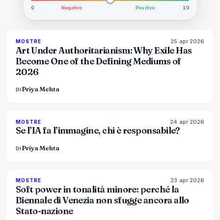
0
Negativo
Positivo
10
25 apr 2026
77
%
64
MOSTRE
MAGAZINE
Art Under Authoritarianism: Why Exile Has
Become One of the Defining Mediums of
2026
Priya Mehta
DI
24 apr 2026
76
%
69
MOSTRE
MAGAZINE
Se l’IA fa l’immagine, chi è responsabile?
Priya Mehta
DI
23 apr 2026
78
%
88
MOSTRE
MAGAZINE
Soft power in tonalità minore: perché la
Biennale di Venezia non sfugge ancora allo
Stato-nazione