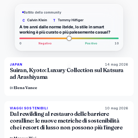
Battito della community
Calvin Klein
Tommy Hilfiger
C
T
A tre anni dalle norme ibride, lo stile in smart
working è più curato o più palesemente casual?
0
Negativo
Positivo
10
14 mag 2026
93
%
44
JAPAN
MAGAZINE
Suiran, Kyoto: Luxury Collection sul Katsura
ad Arashiyama
Elena Vance
DI
10 mag 2026
86
%
81
VIAGGI SOSTENIBILI
MAGAZINE
Dal rewilding al restauro delle barriere
coralline: le nuove metriche di sostenibilità
che i resort di lusso non possono più fingere