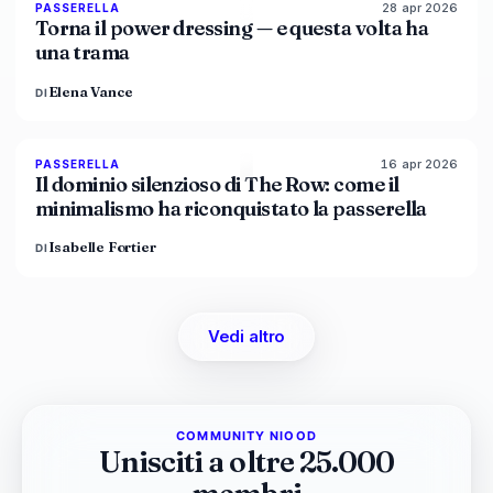
28 apr 2026
86
%
61
PASSERELLA
MAGAZINE
Torna il power dressing — e questa volta ha
una trama
Elena Vance
DI
16 apr 2026
93
%
67
PASSERELLA
MAGAZINE
Il dominio silenzioso di The Row: come il
minimalismo ha riconquistato la passerella
Isabelle Fortier
DI
Vedi altro
COMMUNITY NIOOD
Unisciti a oltre 25.000