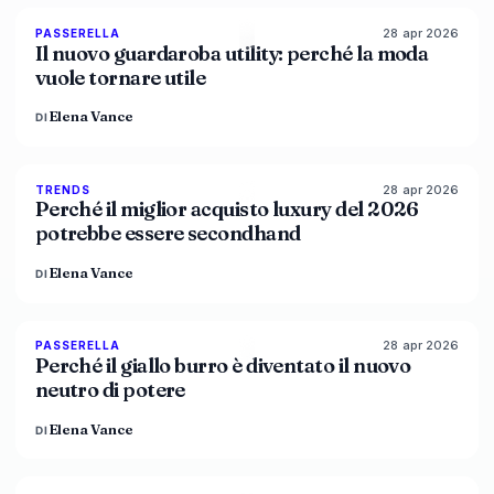
28 apr 2026
87
%
47
PASSERELLA
MAGAZINE
Il nuovo guardaroba utility: perché la moda
vuole tornare utile
Elena Vance
DI
28 apr 2026
89
%
49
TRENDS
MAGAZINE
Perché il miglior acquisto luxury del 2026
potrebbe essere secondhand
Elena Vance
DI
28 apr 2026
86
%
86
PASSERELLA
MAGAZINE
Perché il giallo burro è diventato il nuovo
neutro di potere
Elena Vance
DI