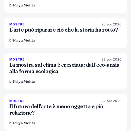
Priya Mehta
DI
23 apr 2026
79
%
56
MOSTRE
MAGAZINE
L’arte può riparare ciò che la storia ha rotto?
Priya Mehta
DI
22 apr 2026
74
%
44
MOSTRE
MAGAZINE
La mostra sul clima è cresciuta: dall’eco-ansia
alla forma ecologica
Priya Mehta
DI
22 apr 2026
80
%
117
MOSTRE
MAGAZINE
Il futuro dell’arte è meno oggetto e più
relazione?
Priya Mehta
DI