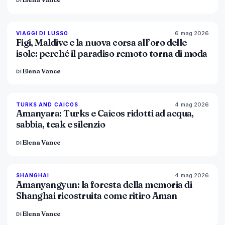
DI
6 mag 2026
84
%
76
VIAGGI DI LUSSO
MAGAZINE
Figi, Maldive e la nuova corsa all’oro delle
isole: perché il paradiso remoto torna di moda
Elena Vance
DI
4 mag 2026
96
%
60
TURKS AND CAICOS
MAGAZINE
Amanyara: Turks e Caicos ridotti ad acqua,
sabbia, teak e silenzio
Elena Vance
DI
4 mag 2026
96
%
78
SHANGHAI
MAGAZINE
Amanyangyun: la foresta della memoria di
Shanghai ricostruita come ritiro Aman
Elena Vance
DI