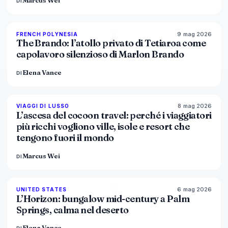
Marcus Wei
DI
9 mag 2026
96
%
51
FRENCH POLYNESIA
MAGAZINE
The Brando: l’atollo privato di Tetiaroa come
capolavoro silenzioso di Marlon Brando
Elena Vance
DI
8 mag 2026
82
%
81
VIAGGI DI LUSSO
MAGAZINE
L’ascesa del cocoon travel: perché i viaggiatori
più ricchi vogliono ville, isole e resort che
tengono fuori il mondo
Marcus Wei
DI
6 mag 2026
92
%
68
UNITED STATES
MAGAZINE
L’Horizon: bungalow mid-century a Palm
Springs, calma nel deserto
Elena Vance