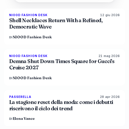
12 giu 2026
NIOOD FASHION DESK
LIVE BRIEF
Shell Necklaces Return With a Refined,
Democratic Wave
NIOOD Fashion Desk
DI
21 mag 2026
NIOOD FASHION DESK
LIVE BRIEF
Demna Shut Down Times Square for Gucci's
Cruise 2027
NIOOD Fashion Desk
DI
28 apr 2026
88
%
72
PASSERELLA
MAGAZINE
La stagione reset della moda: come i debutti
riscrivono il ciclo dei trend
Elena Vance
DI