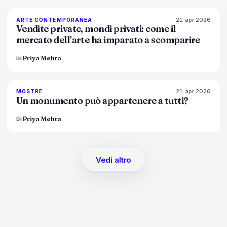
21 apr 2026
72
%
52
ARTE CONTEMPORANEA
MAGAZINE
Vendite private, mondi privati: come il
mercato dell’arte ha imparato a scomparire
Priya Mehta
DI
21 apr 2026
77
%
45
MOSTRE
MAGAZINE
Un monumento può appartenere a tutti?
Priya Mehta
DI
Vedi altro