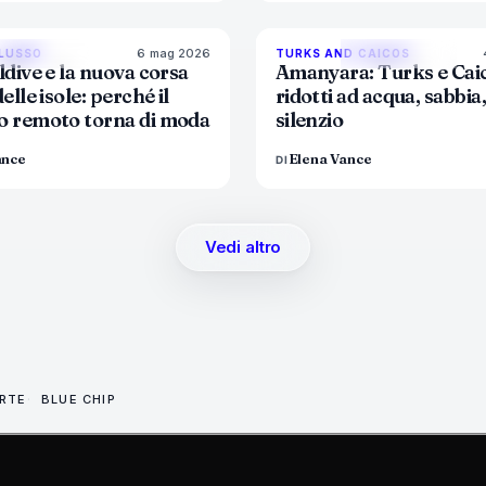
6 mag 2026
84
%
76
9
 LUSSO
TURKS AND CAICOS
MAGAZINE
MAGAZINE
ldive e la nuova corsa
Amanyara: Turks e Cai
delle isole: perché il
ridotti ad acqua, sabbia,
o remoto torna di moda
silenzio
ance
Elena Vance
DI
Vedi altro
ARTE
BLUE CHIP