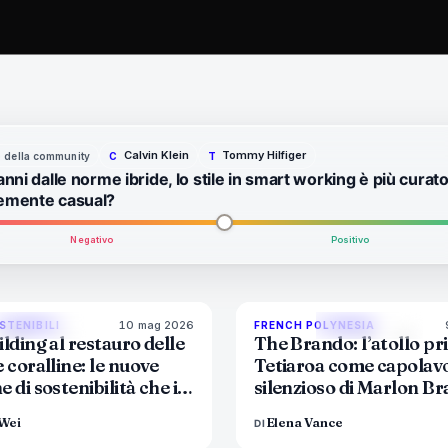
Calvin Klein
Tommy Hilfiger
to della community
C
T
anni dalle norme ibride, lo stile in smart working è più curato
emente casual?
Negativo
Positivo
10 mag 2026
86
%
81
9
STENIBILI
FRENCH POLYNESIA
MAGAZINE
MAGAZINE
lding al restauro delle
The Brando: l’atollo pri
 coralline: le nuove
Tetiaroa come capolav
 di sostenibilità che i
silenzioso di Marlon B
di lusso non possono più
Wei
Elena Vance
DI