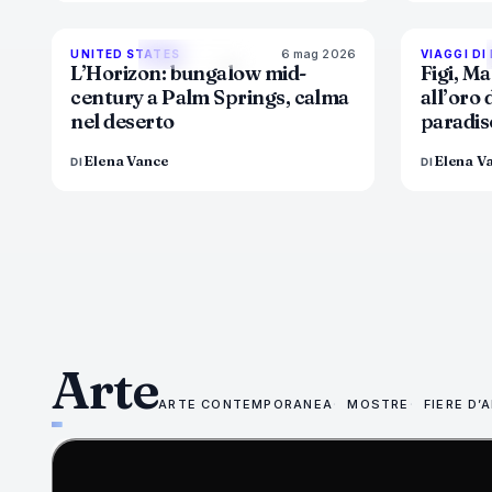
6 mag 2026
92
%
68
UNITED STATES
VIAGGI DI
MAGAZINE
L’Horizon: bungalow mid-
Figi, Ma
century a Palm Springs, calma
all’oro 
nel deserto
paradis
Elena Vance
Elena V
DI
DI
Arte
ARTE CONTEMPORANEA
MOSTRE
FIERE D’
75