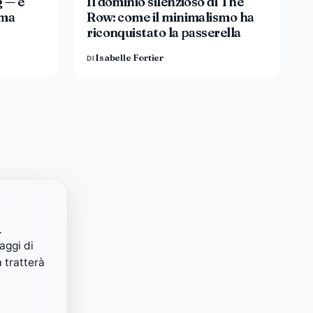
g — e
Il dominio silenzioso di The
ama
Row: come il minimalismo ha
riconquistato la passerella
Isabelle Fortier
DI
i
aggi di
 tratterà