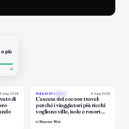
 o più
10
9 mag 2026
8 mag 2026
6
%
51
82
%
81
VIAGGI DI LUSSO
MAGAZINE
vato di
L’ascesa del cocoon travel:
oro
perché i viaggiatori più ricchi
rando
vogliono ville, isole e resort
che tengono fuori il mondo
Marcus Wei
DI