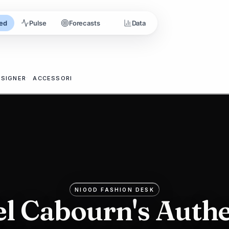
ed
Pulse
Forecasts
Data
3
ESIGNER
ACCESSORI
NIOOD FASHION DESK
el Cabourn's Authe