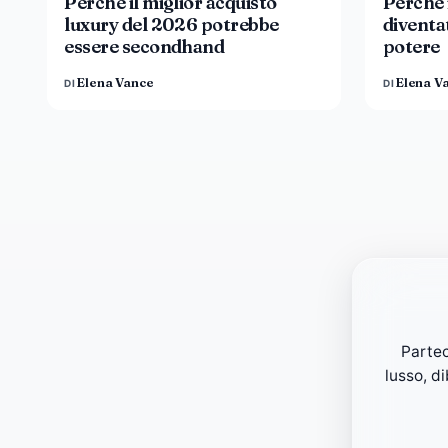
Perché il miglior acquisto
Perché i
luxury del 2026 potrebbe
diventa
essere secondhand
potere
Elena Vance
Elena V
DI
DI
Partec
lusso, d