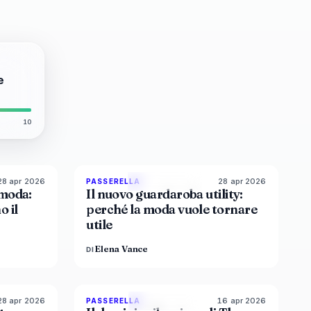
e
10
28 apr 2026
28 apr 2026
8
%
72
87
%
47
PASSERELLA
MAGAZINE
 moda:
Il nuovo guardaroba utility:
o il
perché la moda vuole tornare
utile
Elena Vance
DI
28 apr 2026
16 apr 2026
6
%
61
93
%
67
PASSERELLA
MAGAZINE