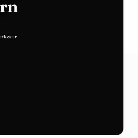
ern
workwear