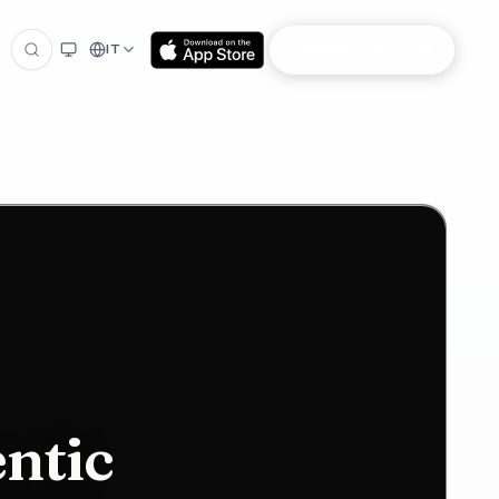
Unisciti a NIOOD
IT
ntic