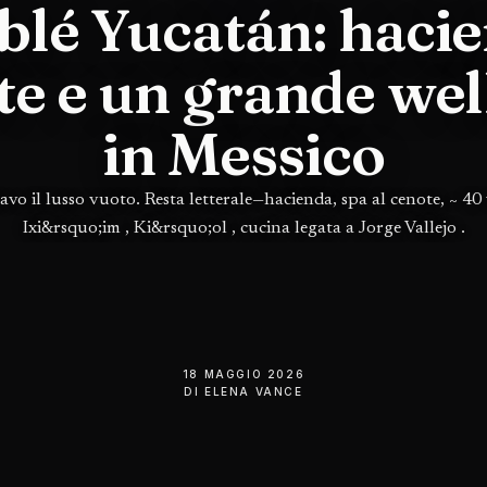
blé Yucatán: hacie
te e un grande wel
in Messico
avo il lusso vuoto. Resta letterale—hacienda, spa al cenote, ~ 40 v
Ixi&rsquo;im , Ki&rsquo;ol , cucina legata a Jorge Vallejo .
18 MAGGIO 2026
DI
ELENA VANCE