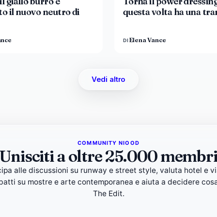
l giallo burro è
Torna il power dressin
to il nuovo neutro di
questa volta ha una tr
ance
Elena Vance
DI
Vedi altro
COMMUNITY NIOOD
Unisciti a oltre 25.000 membr
ipa alle discussioni su runway e street style, valuta hotel e vi
ibatti su mostre e arte contemporanea e aiuta a decidere cosa
The Edit.