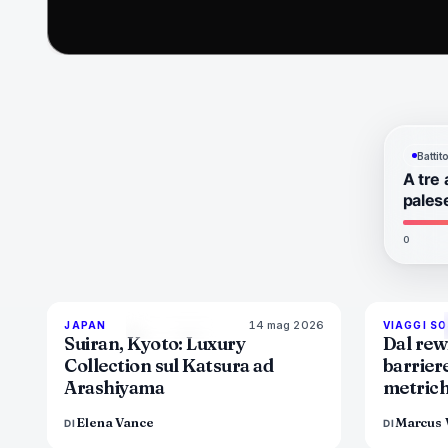
Batti
A tre 
pales
0
14 mag 2026
93
%
44
JAPAN
VIAGGI SO
MAGAZINE
Suiran, Kyoto: Luxury
Dal rewi
Collection sul Katsura ad
barriere
Arashiyama
metriche
resort 
Elena Vance
Marcus 
DI
DI
fingere