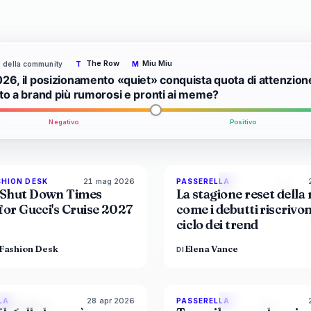
The Row
Miu Miu
to della community
T
M
026, il posizionamento «quiet» conquista quota di attenzion
tto a brand più rumorosi e pronti ai meme?
Negativo
Positivo
21 mag 2026
8
SHION DESK
PASSERELLA
LIVE BRIEF
MAGAZINE
Shut Down Times
La stagione reset della
for Gucci's Cruise 2027
come i debutti riscrivon
ciclo dei trend
Fashion Desk
Elena Vance
DI
28 apr 2026
86
%
86
8
LA
PASSERELLA
MAGAZINE
MAGAZINE