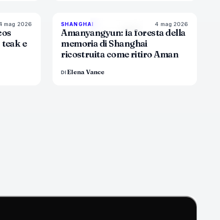
4 mag 2026
4 mag 2026
6
%
60
96
%
78
SHANGHAI
MAGAZINE
cos
Amanyangyun: la foresta della
 teak e
memoria di Shanghai
ricostruita come ritiro Aman
Elena Vance
DI