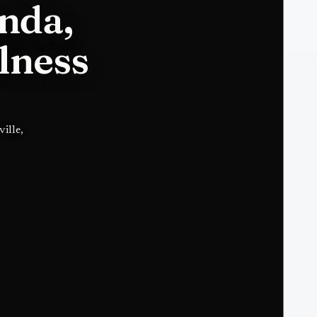
nda,
lness
ille,