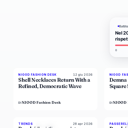
Batti
Nel 2
rispe
0
12 giu 2026
NIOOD FASHION DESK
NIOOD FA
LIVE BRIEF
Shell Necklaces Return With a
Demna 
Refined, Democratic Wave
Square 
NIOOD Fashion Desk
NIOOD 
DI
DI
28 apr 2026
89
%
49
TRENDS
PASSEREL
MAGAZINE