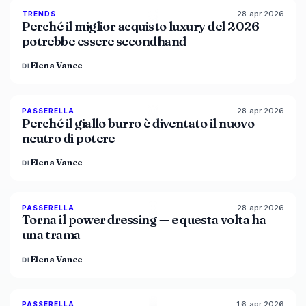
28 apr 2026
89
%
49
TRENDS
MAGAZINE
Perché il miglior acquisto luxury del 2026
potrebbe essere secondhand
Elena Vance
DI
28 apr 2026
86
%
86
PASSERELLA
MAGAZINE
Perché il giallo burro è diventato il nuovo
neutro di potere
Elena Vance
DI
28 apr 2026
86
%
61
PASSERELLA
MAGAZINE
Torna il power dressing — e questa volta ha
una trama
Elena Vance
DI
16 apr 2026
93
%
67
PASSERELLA
MAGAZINE