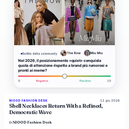
The Row
Miu Miu
Battito della community
Nel 2026, il posizionamento «quiet» conquista
quota di attenzione rispetto a brand più rumorosi e
pronti ai meme?
0
Negativo
Positivo
10
12 giu 2026
NIOOD FASHION DESK
LIVE BRIEF
Shell Necklaces Return With a Refined,
Democratic Wave
NIOOD Fashion Desk
DI