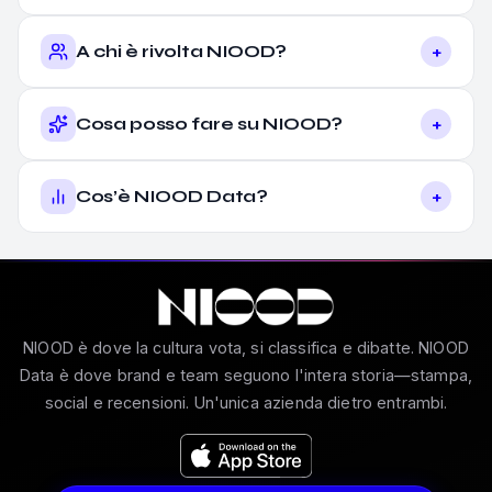
+
A chi è rivolta NIOOD?
+
Cosa posso fare su NIOOD?
+
Cos’è NIOOD Data?
NIOOD è dove la cultura vota, si classifica e dibatte. NIOOD
Data è dove brand e team seguono l'intera storia—stampa,
social e recensioni. Un'unica azienda dietro entrambi.