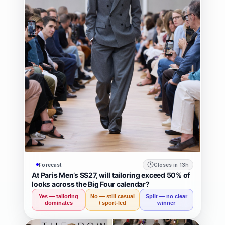
Forecast
Closes in 13h
At Paris Men’s SS27, will tailoring exceed 50% of
looks across the Big Four calendar?
Yes — tailoring
No — still casual
Split — no clear
dominates
/ sport-led
winner