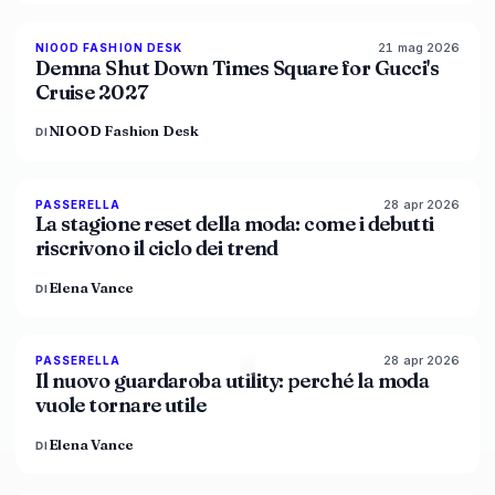
21 mag 2026
NIOOD FASHION DESK
LIVE BRIEF
Demna Shut Down Times Square for Gucci's
Cruise 2027
NIOOD Fashion Desk
DI
28 apr 2026
88
%
72
PASSERELLA
MAGAZINE
La stagione reset della moda: come i debutti
riscrivono il ciclo dei trend
Elena Vance
DI
28 apr 2026
87
%
47
PASSERELLA
MAGAZINE
Il nuovo guardaroba utility: perché la moda
vuole tornare utile
Elena Vance
DI