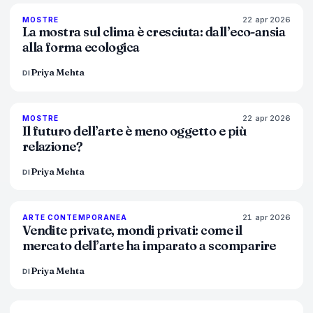
22 apr 2026
74
%
44
MOSTRE
MAGAZINE
La mostra sul clima è cresciuta: dall’eco-ansia
alla forma ecologica
Priya Mehta
DI
22 apr 2026
80
%
117
MOSTRE
MAGAZINE
Il futuro dell’arte è meno oggetto e più
relazione?
Priya Mehta
DI
21 apr 2026
72
%
52
ARTE CONTEMPORANEA
MAGAZINE
Vendite private, mondi privati: come il
mercato dell’arte ha imparato a scomparire
Priya Mehta
DI