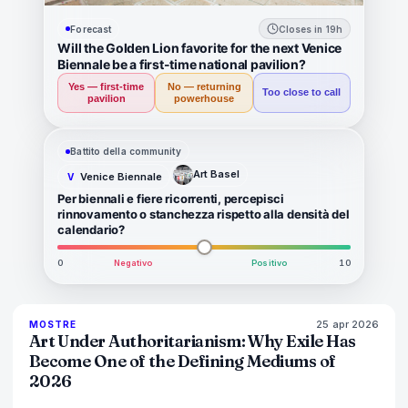
Forecast
Closes in 19h
Will the Golden Lion favorite for the next Venice
Biennale be a first-time national pavilion?
Yes — first-time
No — returning
Too close to call
pavilion
powerhouse
Battito della community
Art Basel
Venice Biennale
V
Per biennali e fiere ricorrenti, percepisci
rinnovamento o stanchezza rispetto alla densità del
calendario?
0
Negativo
Positivo
10
25 apr 2026
77
%
64
MOSTRE
MAGAZINE
Art Under Authoritarianism: Why Exile Has
Become One of the Defining Mediums of
2026