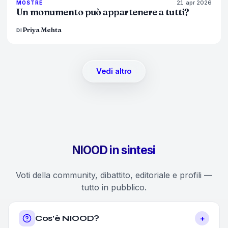
21 apr 2026
77
%
45
MOSTRE
MAGAZINE
Un monumento può appartenere a tutti?
Priya Mehta
DI
Vedi altro
NIOOD in sintesi
Voti della community, dibattito, editoriale e profili —
tutto in pubblico.
+
Cos’è NIOOD?