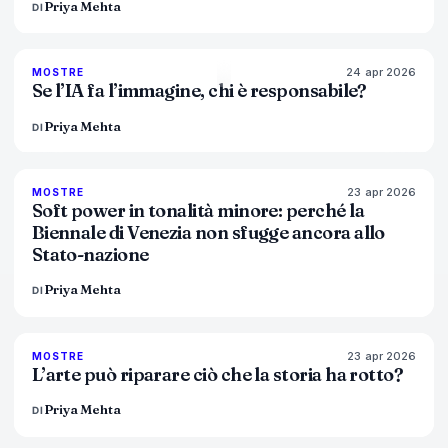
Priya Mehta
DI
24 apr 2026
76
%
69
MOSTRE
MAGAZINE
Se l’IA fa l’immagine, chi è responsabile?
Priya Mehta
DI
23 apr 2026
78
%
88
MOSTRE
MAGAZINE
Soft power in tonalità minore: perché la
Biennale di Venezia non sfugge ancora allo
Stato-nazione
Priya Mehta
DI
23 apr 2026
79
%
56
MOSTRE
MAGAZINE
L’arte può riparare ciò che la storia ha rotto?
Priya Mehta
DI