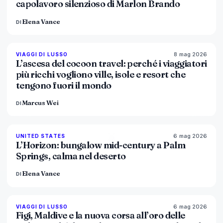
capolavoro silenzioso di Marlon Brando
Elena Vance
DI
8 mag 2026
82
%
81
VIAGGI DI LUSSO
MAGAZINE
L’ascesa del cocoon travel: perché i viaggiatori
più ricchi vogliono ville, isole e resort che
tengono fuori il mondo
Marcus Wei
DI
6 mag 2026
92
%
68
UNITED STATES
MAGAZINE
L’Horizon: bungalow mid-century a Palm
Springs, calma nel deserto
Elena Vance
DI
6 mag 2026
84
%
76
VIAGGI DI LUSSO
MAGAZINE
Figi, Maldive e la nuova corsa all’oro delle