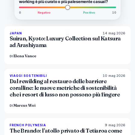
working è più curato o più palesemente casual?
0
Negativo
Positivo
10
14 mag 2026
93
%
44
JAPAN
MAGAZINE
Suiran, Kyoto: Luxury Collection sul Katsura
ad Arashiyama
Elena Vance
DI
10 mag 2026
86
%
81
VIAGGI SOSTENIBILI
MAGAZINE
Dal rewilding al restauro delle barriere
coralline: le nuove metriche di sostenibilità
che i resort di lusso non possono più fingere
Marcus Wei
DI
9 mag 2026
96
%
51
FRENCH POLYNESIA
MAGAZINE
The Brando: l’atollo privato di Tetiaroa come