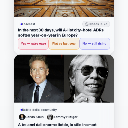
Forecast
Closes in 2d
In the next 30 days, will A-list city-hotel ADRs
soften year-on-year in Europe?
Yes — rates ease
Flat vs last year
No — still rising
Battito della community
Calvin Klein
Tommy Hilfiger
A tre anni dalle norme ibride, lo stile in smart