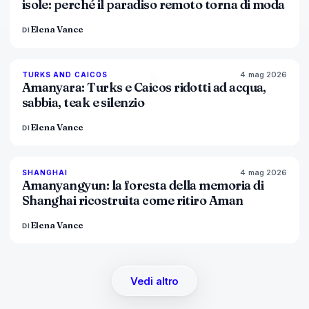
isole: perché il paradiso remoto torna di moda
Elena Vance
DI
4 mag 2026
96
%
60
TURKS AND CAICOS
MAGAZINE
Amanyara: Turks e Caicos ridotti ad acqua,
sabbia, teak e silenzio
Elena Vance
DI
4 mag 2026
96
%
78
SHANGHAI
MAGAZINE
Amanyangyun: la foresta della memoria di
Shanghai ricostruita come ritiro Aman
Elena Vance
DI
Vedi altro