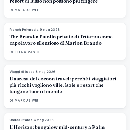
resort di lusso non possono più fingere
DI
MARCUS WEI
French Polynesia
·
9 mag 2026
96
%
51
MAGAZINE
The Brando: l’atollo privato di Tetiaroa come
capolavoro silenzioso di Marlon Brando
DI
ELENA VANCE
Viaggi di lusso
·
8 mag 2026
82
%
81
MAGAZINE
L’ascesa del cocoon travel: perché i viaggiatori
più ricchi vogliono ville, isole e resort che
tengono fuori il mondo
DI
MARCUS WEI
United States
·
6 mag 2026
92
%
68
MAGAZINE
L’Horizon: bungalow mid-century a Palm