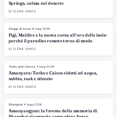
Springs, calma nel deserto
DI
ELENA VANCE
Viaggi di lusso
·
6 mag 2026
84
%
76
MAGAZINE
Figi, Maldive e la nuova corsa all’oro delle isole:
perché il paradiso remoto torna di moda
DI
ELENA VANCE
Turks and Caicos
·
4 mag 2026
96
%
60
MAGAZINE
Amanyara: Turks e Caicos ridotti ad acqua,
sabbia, teak e silenzio
DI
ELENA VANCE
Shanghai
·
4 mag 2026
96
%
78
MAGAZINE
Amanyangyun: la foresta della memoria di
Shanghai ricostruita come ritiro Aman