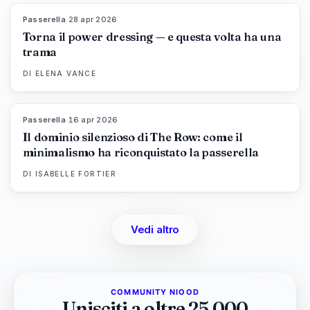
Passerella
·
28 apr 2026
86
%
61
MAGAZINE
Torna il power dressing — e questa volta ha una
trama
DI
ELENA VANCE
Passerella
·
16 apr 2026
93
%
67
MAGAZINE
Il dominio silenzioso di The Row: come il
minimalismo ha riconquistato la passerella
DI
ISABELLE FORTIER
Vedi altro
COMMUNITY NIOOD
Unisciti a oltre 25.000