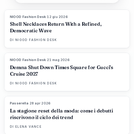
NIOOD Fashion Desk
·
12 giu 2026
LIVE BRIEF
Shell Necklaces Return With a Refined,
Democratic Wave
DI
NIOOD FASHION DESK
NIOOD Fashion Desk
·
21 mag 2026
LIVE BRIEF
Demna Shut Down Times Square for Gucci's
Cruise 2027
DI
NIOOD FASHION DESK
Passerella
·
28 apr 2026
88
%
72
MAGAZINE
La stagione reset della moda: come i debutti
riscrivono il ciclo dei trend
DI
ELENA VANCE