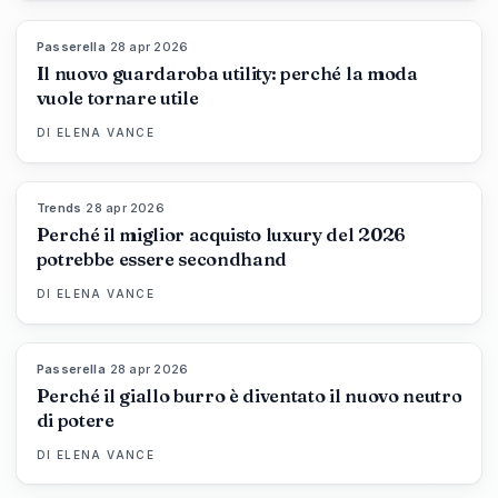
Passerella
·
28 apr 2026
87
%
47
MAGAZINE
Il nuovo guardaroba utility: perché la moda
vuole tornare utile
DI
ELENA VANCE
Trends
·
28 apr 2026
89
%
49
MAGAZINE
Perché il miglior acquisto luxury del 2026
potrebbe essere secondhand
DI
ELENA VANCE
Passerella
·
28 apr 2026
86
%
86
MAGAZINE
Perché il giallo burro è diventato il nuovo neutro
di potere
DI
ELENA VANCE