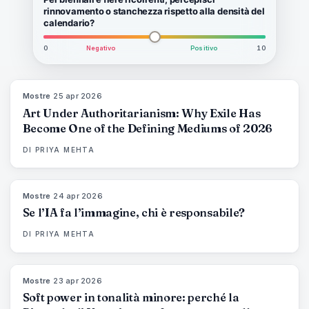
rinnovamento o stanchezza rispetto alla densità del
calendario?
0
Negativo
Positivo
10
Mostre
·
25 apr 2026
77
%
64
MAGAZINE
Art Under Authoritarianism: Why Exile Has
Become One of the Defining Mediums of 2026
DI
PRIYA MEHTA
Mostre
·
24 apr 2026
76
%
69
MAGAZINE
Se l’IA fa l’immagine, chi è responsabile?
DI
PRIYA MEHTA
Mostre
·
23 apr 2026
78
%
88
MAGAZINE
Soft power in tonalità minore: perché la