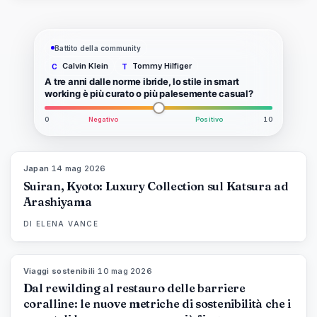
Battito della community
Calvin Klein
Tommy Hilfiger
C
T
A tre anni dalle norme ibride, lo stile in smart
working è più curato o più palesemente casual?
0
Negativo
Positivo
10
Japan
·
14 mag 2026
93
%
44
MAGAZINE
Suiran, Kyoto: Luxury Collection sul Katsura ad
Arashiyama
DI
ELENA VANCE
Viaggi sostenibili
·
10 mag 2026
86
%
81
MAGAZINE
Dal rewilding al restauro delle barriere
coralline: le nuove metriche di sostenibilità che i