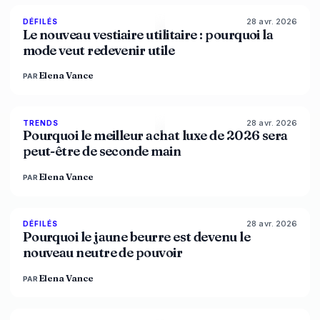
28 avr. 2026
87
%
47
DÉFILÉS
MAGAZINE
Le nouveau vestiaire utilitaire : pourquoi la
mode veut redevenir utile
Elena Vance
PAR
28 avr. 2026
89
%
49
TRENDS
MAGAZINE
Pourquoi le meilleur achat luxe de 2026 sera
peut-être de seconde main
Elena Vance
PAR
28 avr. 2026
86
%
86
DÉFILÉS
MAGAZINE
Pourquoi le jaune beurre est devenu le
nouveau neutre de pouvoir
Elena Vance
PAR