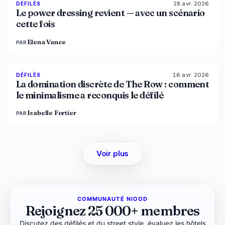
28 avr. 2026
86
%
61
DÉFILÉS
MAGAZINE
Le power dressing revient — avec un scénario
cette fois
Elena Vance
PAR
16 avr. 2026
93
%
67
DÉFILÉS
MAGAZINE
La domination discrète de The Row : comment
le minimalisme a reconquis le défilé
Isabelle Fortier
PAR
Voir plus
COMMUNAUTÉ NIOOD
Rejoignez 25 000+ membres
Discutez des défilés et du street style, évaluez les hôtels