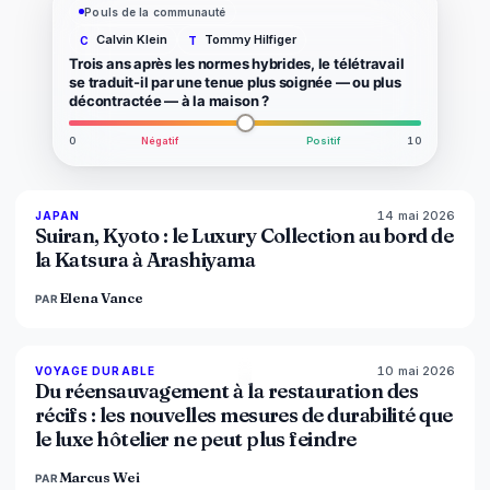
Pouls de la communauté
Calvin Klein
Tommy Hilfiger
C
T
Trois ans après les normes hybrides, le télétravail
se traduit-il par une tenue plus soignée — ou plus
décontractée — à la maison ?
0
Négatif
Positif
10
14 mai 2026
93
%
44
JAPAN
MAGAZINE
Suiran, Kyoto : le Luxury Collection au bord de
la Katsura à Arashiyama
Elena Vance
PAR
10 mai 2026
86
%
81
VOYAGE DURABLE
MAGAZINE
Du réensauvagement à la restauration des
récifs : les nouvelles mesures de durabilité que
le luxe hôtelier ne peut plus feindre
Marcus Wei
PAR