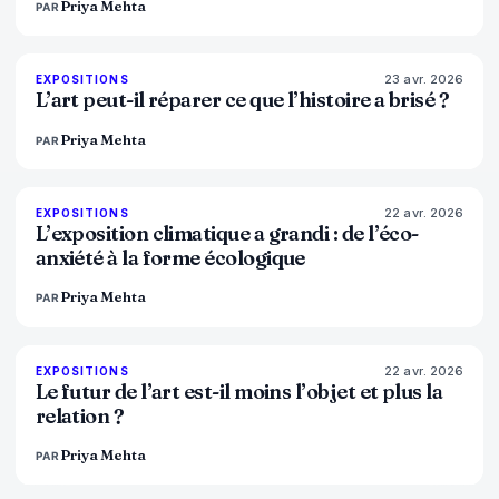
Priya Mehta
PAR
23 avr. 2026
79
%
56
EXPOSITIONS
MAGAZINE
L’art peut-il réparer ce que l’histoire a brisé ?
Priya Mehta
PAR
22 avr. 2026
74
%
44
EXPOSITIONS
MAGAZINE
L’exposition climatique a grandi : de l’éco-
anxiété à la forme écologique
Priya Mehta
PAR
22 avr. 2026
80
%
117
EXPOSITIONS
MAGAZINE
Le futur de l’art est-il moins l’objet et plus la
relation ?
Priya Mehta
PAR