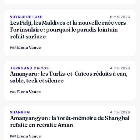
6 mai 2026
84
%
76
VOYAGE DE LUXE
MAGAZINE
Les Fidji, les Maldives et la nouvelle ruée vers
l’or insulaire : pourquoi le paradis lointain
refait surface
Elena Vance
PAR
4 mai 2026
96
%
60
TURKS AND CAICOS
MAGAZINE
Amanyara : les Turks-et-Caïcos réduits à eau,
sable, teck et silence
Elena Vance
PAR
4 mai 2026
96
%
78
SHANGHAI
MAGAZINE
Amanyangyun : la forêt-mémoire de Shanghai
refaite en retraite Aman
Elena Vance
PAR