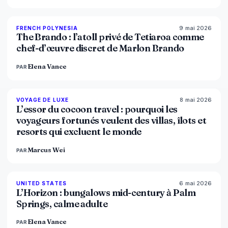
9 mai 2026
96
%
51
FRENCH POLYNESIA
MAGAZINE
The Brando : l’atoll privé de Tetiaroa comme
chef-d’œuvre discret de Marlon Brando
Elena Vance
PAR
8 mai 2026
82
%
81
VOYAGE DE LUXE
MAGAZINE
L’essor du cocoon travel : pourquoi les
voyageurs fortunés veulent des villas, îlots et
resorts qui excluent le monde
Marcus Wei
PAR
6 mai 2026
92
%
68
UNITED STATES
MAGAZINE
L’Horizon : bungalows mid-century à Palm
Springs, calme adulte
Elena Vance
PAR