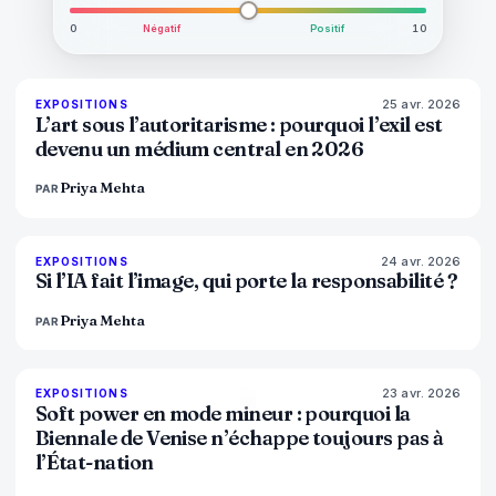
0
Négatif
Positif
10
25 avr. 2026
77
%
64
EXPOSITIONS
MAGAZINE
L’art sous l’autoritarisme : pourquoi l’exil est
devenu un médium central en 2026
Priya Mehta
PAR
24 avr. 2026
76
%
69
EXPOSITIONS
MAGAZINE
Si l’IA fait l’image, qui porte la responsabilité ?
Priya Mehta
PAR
23 avr. 2026
78
%
88
EXPOSITIONS
MAGAZINE
Soft power en mode mineur : pourquoi la
Biennale de Venise n’échappe toujours pas à
l’État-nation