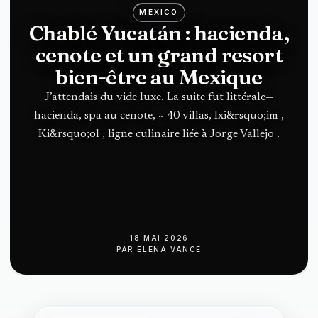
MEXICO
Chablé Yucatán : hacienda,
cenote et un grand resort
bien-être au Mexique
J’attendais du vide luxe. La suite fut littérale—
hacienda, spa au cenote, ~ 40 villas, Ixi&rsquo;im ,
Ki&rsquo;ol , ligne culinaire liée à Jorge Vallejo .
18 MAI 2026
PAR
ELENA VANCE