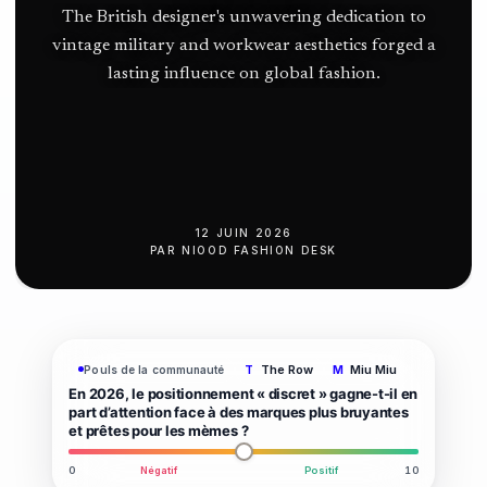
l’Atlantique
The British designer's unwavering dedication to
Nord
vintage military and workwear aesthetics forged a
lasting influence on global fashion.
12 JUIN 2026
PAR
NIOOD FASHION DESK
The Row
Miu Miu
Pouls de la communauté
T
M
En 2026, le positionnement « discret » gagne-t-il en
part d’attention face à des marques plus bruyantes
et prêtes pour les mèmes ?
0
Négatif
Positif
10