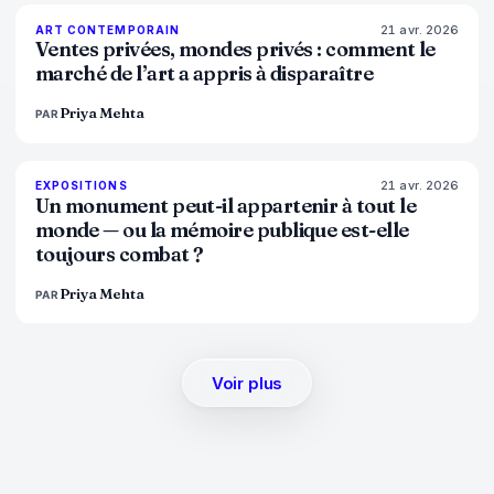
21 avr. 2026
72
%
52
ART CONTEMPORAIN
MAGAZINE
Ventes privées, mondes privés : comment le
marché de l’art a appris à disparaître
Priya Mehta
PAR
21 avr. 2026
77
%
45
EXPOSITIONS
MAGAZINE
Un monument peut-il appartenir à tout le
monde — ou la mémoire publique est-elle
toujours combat ?
Priya Mehta
PAR
Voir plus