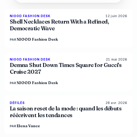
12 juin 2026
NIOOD FASHION DESK
LIVE BRIEF
Shell Necklaces Return With a Refined,
Democratic Wave
NIOOD Fashion Desk
PAR
21 mai 2026
NIOOD FASHION DESK
LIVE BRIEF
Demna Shut Down Times Square for Gucci's
Cruise 2027
NIOOD Fashion Desk
PAR
28 avr. 2026
88
%
72
DÉFILÉS
MAGAZINE
La saison reset de la mode : quand les débuts
réécrivent les tendances
Elena Vance
PAR