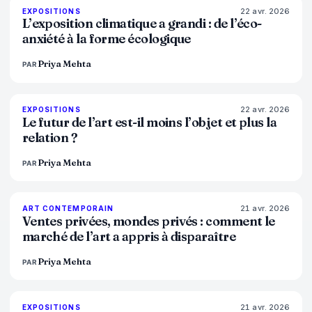
22 avr. 2026
74
%
44
EXPOSITIONS
MAGAZINE
L’exposition climatique a grandi : de l’éco-
anxiété à la forme écologique
Priya Mehta
PAR
22 avr. 2026
80
%
117
EXPOSITIONS
MAGAZINE
Le futur de l’art est-il moins l’objet et plus la
relation ?
Priya Mehta
PAR
21 avr. 2026
72
%
52
ART CONTEMPORAIN
MAGAZINE
Ventes privées, mondes privés : comment le
marché de l’art a appris à disparaître
Priya Mehta
PAR
21 avr. 2026
77
%
45
EXPOSITIONS
MAGAZINE