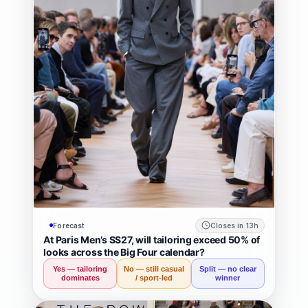
Forecast
Closes in 13h
At Paris Men’s SS27, will tailoring exceed 50% of
looks across the Big Four calendar?
Yes — tailoring
No — still casual
Split — no clear
dominates
/ sport-led
winner