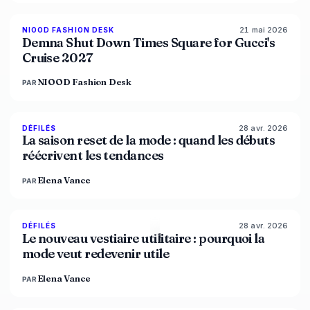
21 mai 2026
NIOOD FASHION DESK
LIVE BRIEF
Demna Shut Down Times Square for Gucci's
Cruise 2027
NIOOD Fashion Desk
PAR
28 avr. 2026
88
%
72
DÉFILÉS
MAGAZINE
La saison reset de la mode : quand les débuts
réécrivent les tendances
Elena Vance
PAR
28 avr. 2026
87
%
47
DÉFILÉS
MAGAZINE
Le nouveau vestiaire utilitaire : pourquoi la
mode veut redevenir utile
Elena Vance
PAR