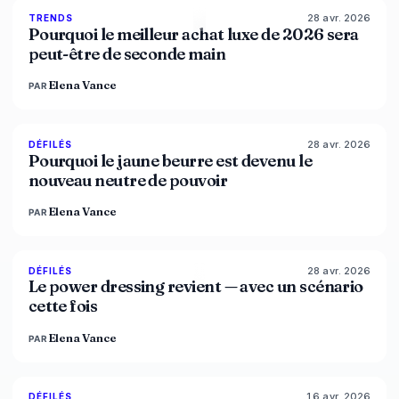
28 avr. 2026
89
%
49
TRENDS
MAGAZINE
Pourquoi le meilleur achat luxe de 2026 sera
peut-être de seconde main
Elena Vance
PAR
28 avr. 2026
86
%
86
DÉFILÉS
MAGAZINE
Pourquoi le jaune beurre est devenu le
nouveau neutre de pouvoir
Elena Vance
PAR
28 avr. 2026
86
%
61
DÉFILÉS
MAGAZINE
Le power dressing revient — avec un scénario
cette fois
Elena Vance
PAR
16 avr. 2026
93
%
67
DÉFILÉS
MAGAZINE