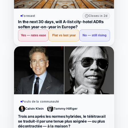
Forecast
Closes in 2d
In the next 30 days, will A-list city-hotel ADRs
soften year-on-year in Europe?
Yes — rates ease
Flat vs last year
No — still rising
Pouls de la communauté
Calvin Klein
Tommy Hilfiger
Trois ans après les normes hybrides, le télétravail
se traduit-il par une tenue plus soignée — ou plus
décontractée — à la maison ?