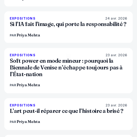
24 avr. 2026
76
%
69
EXPOSITIONS
MAGAZINE
Si l’IA fait l’image, qui porte la responsabilité ?
Priya Mehta
PAR
23 avr. 2026
78
%
88
EXPOSITIONS
MAGAZINE
Soft power en mode mineur : pourquoi la
Biennale de Venise n’échappe toujours pas à
l’État-nation
Priya Mehta
PAR
23 avr. 2026
79
%
56
EXPOSITIONS
MAGAZINE
L’art peut-il réparer ce que l’histoire a brisé ?
Priya Mehta
PAR