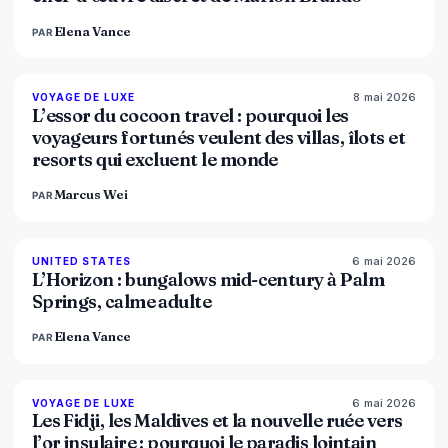
Elena Vance
PAR
8 mai 2026
82
%
81
VOYAGE DE LUXE
MAGAZINE
L’essor du cocoon travel : pourquoi les
voyageurs fortunés veulent des villas, îlots et
resorts qui excluent le monde
Marcus Wei
PAR
6 mai 2026
92
%
68
UNITED STATES
MAGAZINE
L’Horizon : bungalows mid-century à Palm
Springs, calme adulte
Elena Vance
PAR
6 mai 2026
84
%
76
VOYAGE DE LUXE
MAGAZINE
Les Fidji, les Maldives et la nouvelle ruée vers
l’or insulaire : pourquoi le paradis lointain