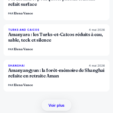
refait surface
Elena Vance
PAR
4 mai 2026
96
%
60
TURKS AND CAICOS
MAGAZINE
Amanyara : les Turks-et-Caïcos réduits à eau,
sable, teck et silence
Elena Vance
PAR
4 mai 2026
96
%
78
SHANGHAI
MAGAZINE
Amanyangyun : la forêt-mémoire de Shanghai
refaite en retraite Aman
Elena Vance
PAR
Voir plus