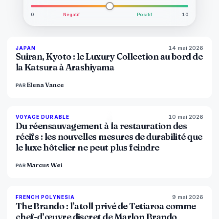
0
Négatif
Positif
10
14 mai 2026
93
%
44
JAPAN
MAGAZINE
Suiran, Kyoto : le Luxury Collection au bord de
la Katsura à Arashiyama
Elena Vance
PAR
10 mai 2026
86
%
81
VOYAGE DURABLE
MAGAZINE
Du réensauvagement à la restauration des
récifs : les nouvelles mesures de durabilité que
le luxe hôtelier ne peut plus feindre
Marcus Wei
PAR
9 mai 2026
96
%
51
FRENCH POLYNESIA
MAGAZINE
The Brando : l’atoll privé de Tetiaroa comme
chef-d’œuvre discret de Marlon Brando