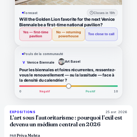
Forecast
Closes in 19h
Will the Golden Lion favorite for the next Venice
Biennale be a first-time national pavilion?
Yes — first-time
No — returning
Too close to call
pavilion
powerhouse
Pouls de la communauté
Art Basel
Venice Biennale
V
Pour les biennales et foires récurrentes, ressentez-
vous le renouvellement — ou la lassitude — face à
la densité du calendrier ?
0
Négatif
Positif
10
25 avr. 2026
77
%
64
EXPOSITIONS
MAGAZINE
L’art sous l’autoritarisme : pourquoi l’exil est
devenu un médium central en 2026
Priya Mehta
PAR