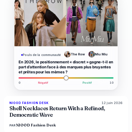
The Row
Miu Miu
Pouls de la communauté
En 2026, le positionnement « discret » gagne-t-il en
part d’attention face à des marques plus bruyantes
et prêtes pour les mèmes ?
0
Négatif
Positif
10
12 juin 2026
NIOOD FASHION DESK
LIVE BRIEF
Shell Necklaces Return With a Refined,
Democratic Wave
NIOOD Fashion Desk
PAR