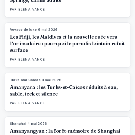
PAR
ELENA VANCE
Voyage de luxe
·
6 mai 2026
84
%
76
MAGAZINE
Les Fidji, les Maldives et la nouvelle ruée vers
l’or insulaire : pourquoi le paradis lointain refait
surface
PAR
ELENA VANCE
Turks and Caicos
·
4 mai 2026
96
%
61
MAGAZINE
Amanyara : les Turks-et-Caïcos réduits à eau,
sable, teck et silence
PAR
ELENA VANCE
Shanghai
·
4 mai 2026
96
%
78
MAGAZINE
Amanyangyun : la forêt-mémoire de Shanghai