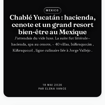
MEXICO
Chablé Yucatán : hacienda,
cenote et un grand resort
bien-être au Mexique
J’attendais du vide luxe. La suite fut littérale—
hacienda, spa au cenote, ~ 40 villas, Ixi&rsquo;im ,
Ki&rsquo;ol , ligne culinaire liée à Jorge Vallejo .
18 MAI 2026
PAR
ELENA VANCE