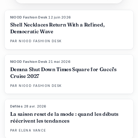
NIOOD Fashion Desk
·
12 juin 2026
LIVE BRIEF
Shell Necklaces Return With a Refined,
Democratic Wave
PAR
NIOOD FASHION DESK
NIOOD Fashion Desk
·
21 mai 2026
LIVE BRIEF
Demna Shut Down Times Square for Gucci's
Cruise 2027
PAR
NIOOD FASHION DESK
Défilés
·
28 avr. 2026
88
%
72
MAGAZINE
La saison reset de la mode : quand les débuts
réécrivent les tendances
PAR
ELENA VANCE