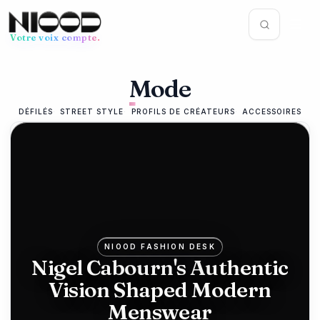
Votre voix compte.
Fil d'actualités
Mode
93
%
78
STYLE DE VIE
DÉFILÉS
STREET STYLE
PROFILS DE CRÉATEURS
ACCESSOIRES
22 mai 2026
Fogo Island
Inn : icône
architecturale
terre-
NIOOD FASHION DESK
neuvienne
Nigel Cabourn's Authentic
Vision Shaped Modern
sur
Menswear