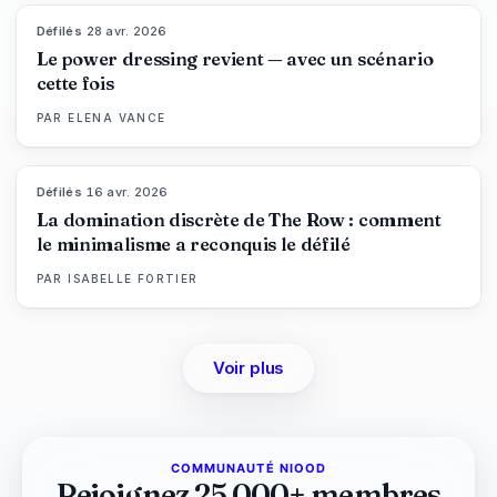
Défilés
·
28 avr. 2026
86
%
61
MAGAZINE
Le power dressing revient — avec un scénario
cette fois
PAR
ELENA VANCE
Défilés
·
16 avr. 2026
93
%
67
MAGAZINE
La domination discrète de The Row : comment
le minimalisme a reconquis le défilé
PAR
ISABELLE FORTIER
Voir plus
COMMUNAUTÉ NIOOD
Rejoignez 25 000+ membres