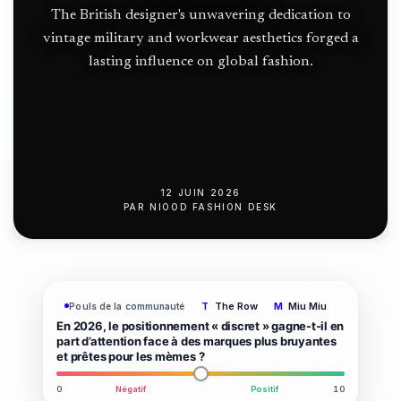
l’Atlantique
The British designer's unwavering dedication to
Nord
vintage military and workwear aesthetics forged a
lasting influence on global fashion.
12 JUIN 2026
PAR
NIOOD FASHION DESK
The Row
Miu Miu
Pouls de la communauté
T
M
En 2026, le positionnement « discret » gagne-t-il en
part d’attention face à des marques plus bruyantes
et prêtes pour les mèmes ?
0
Négatif
Positif
10