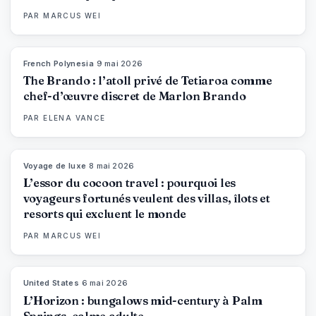
PAR
MARCUS WEI
French Polynesia
·
9 mai 2026
96
%
51
MAGAZINE
The Brando : l’atoll privé de Tetiaroa comme
chef-d’œuvre discret de Marlon Brando
PAR
ELENA VANCE
Voyage de luxe
·
8 mai 2026
82
%
81
MAGAZINE
L’essor du cocoon travel : pourquoi les
voyageurs fortunés veulent des villas, îlots et
resorts qui excluent le monde
PAR
MARCUS WEI
United States
·
6 mai 2026
92
%
67
MAGAZINE
L’Horizon : bungalows mid-century à Palm
Springs, calme adulte