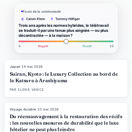
Pouls de la communauté
Calvin Klein
Tommy Hilfiger
C
T
Trois ans après les normes hybrides, le télétravail
se traduit-il par une tenue plus soignée — ou plus
décontractée — à la maison ?
0
Négatif
Positif
10
Japan
·
14 mai 2026
93
%
44
MAGAZINE
Suiran, Kyoto : le Luxury Collection au bord de
la Katsura à Arashiyama
PAR
ELENA VANCE
Voyage durable
·
10 mai 2026
86
%
81
MAGAZINE
Du réensauvagement à la restauration des récifs
: les nouvelles mesures de durabilité que le luxe
hôtelier ne peut plus feindre