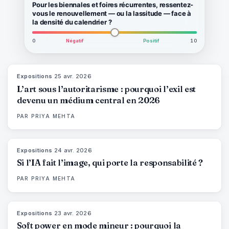
Pour les biennales et foires récurrentes, ressentez-
vous le renouvellement — ou la lassitude — face à
la densité du calendrier ?
0
Négatif
Positif
10
Expositions
·
25 avr. 2026
77
%
64
MAGAZINE
L’art sous l’autoritarisme : pourquoi l’exil est
devenu un médium central en 2026
PAR
PRIYA MEHTA
Expositions
·
24 avr. 2026
76
%
69
MAGAZINE
Si l’IA fait l’image, qui porte la responsabilité ?
PAR
PRIYA MEHTA
Expositions
·
23 avr. 2026
78
%
88
MAGAZINE
Soft power en mode mineur : pourquoi la