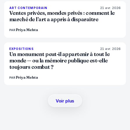
21 avr. 2026
72
%
52
ART CONTEMPORAIN
MAGAZINE
Ventes privées, mondes privés : comment le
marché de l’art a appris à disparaître
Priya Mehta
PAR
21 avr. 2026
77
%
45
EXPOSITIONS
MAGAZINE
Un monument peut-il appartenir à tout le
monde — ou la mémoire publique est-elle
toujours combat ?
Priya Mehta
PAR
Voir plus