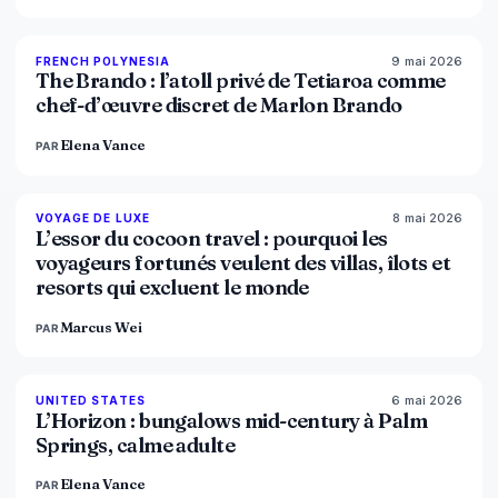
9 mai 2026
96
%
51
FRENCH POLYNESIA
MAGAZINE
The Brando : l’atoll privé de Tetiaroa comme
chef-d’œuvre discret de Marlon Brando
Elena Vance
PAR
8 mai 2026
82
%
81
VOYAGE DE LUXE
MAGAZINE
L’essor du cocoon travel : pourquoi les
voyageurs fortunés veulent des villas, îlots et
resorts qui excluent le monde
Marcus Wei
PAR
6 mai 2026
92
%
68
UNITED STATES
MAGAZINE
L’Horizon : bungalows mid-century à Palm
Springs, calme adulte
Elena Vance
PAR