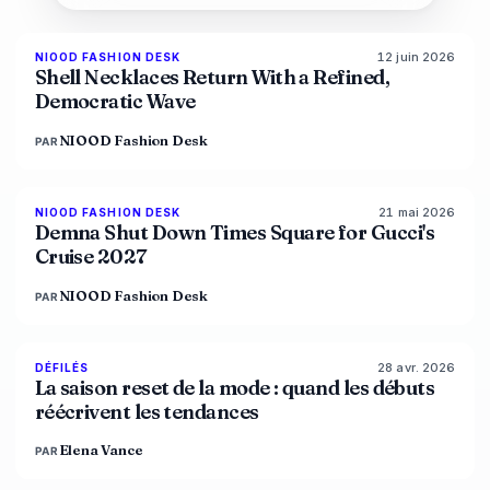
12 juin 2026
NIOOD FASHION DESK
LIVE BRIEF
Shell Necklaces Return With a Refined,
Democratic Wave
NIOOD Fashion Desk
PAR
21 mai 2026
NIOOD FASHION DESK
LIVE BRIEF
Demna Shut Down Times Square for Gucci's
Cruise 2027
NIOOD Fashion Desk
PAR
28 avr. 2026
88
%
72
DÉFILÉS
MAGAZINE
La saison reset de la mode : quand les débuts
réécrivent les tendances
Elena Vance
PAR