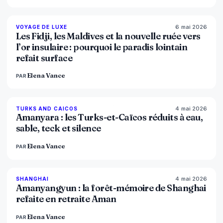
6 mai 2026
84
%
76
VOYAGE DE LUXE
MAGAZINE
Les Fidji, les Maldives et la nouvelle ruée vers
l’or insulaire : pourquoi le paradis lointain
refait surface
Elena Vance
PAR
4 mai 2026
96
%
60
TURKS AND CAICOS
MAGAZINE
Amanyara : les Turks-et-Caïcos réduits à eau,
sable, teck et silence
Elena Vance
PAR
4 mai 2026
96
%
78
SHANGHAI
MAGAZINE
Amanyangyun : la forêt-mémoire de Shanghai
refaite en retraite Aman
Elena Vance
PAR