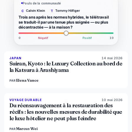
Pouls de la communauté
Calvin Klein
Tommy Hilfiger
C
T
Trois ans après les normes hybrides, le télétravail
se traduit-il par une tenue plus soignée — ou plus
décontractée — à la maison ?
0
Négatif
Positif
10
14 mai 2026
93
%
44
JAPAN
MAGAZINE
Suiran, Kyoto : le Luxury Collection au bord de
la Katsura à Arashiyama
Elena Vance
PAR
10 mai 2026
86
%
81
VOYAGE DURABLE
MAGAZINE
Du réensauvagement à la restauration des
récifs : les nouvelles mesures de durabilité que
le luxe hôtelier ne peut plus feindre
Marcus Wei
PAR