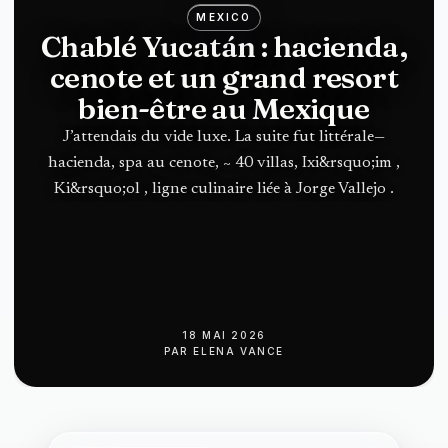
MEXICO
Chablé Yucatán : hacienda,
cenote et un grand resort
bien-être au Mexique
J’attendais du vide luxe. La suite fut littérale—
hacienda, spa au cenote, ~ 40 villas, Ixi&rsquo;im ,
Ki&rsquo;ol , ligne culinaire liée à Jorge Vallejo .
18 MAI 2026
PAR
ELENA VANCE