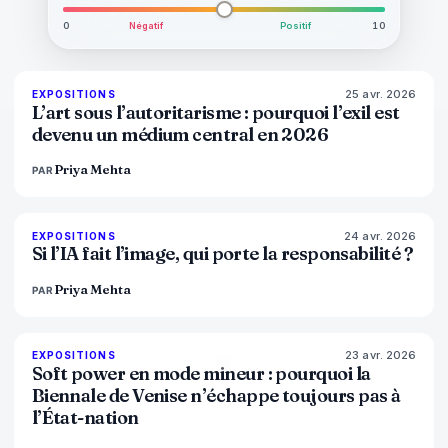
0
Négatif
Positif
10
25 avr. 2026
77
%
64
EXPOSITIONS
MAGAZINE
L’art sous l’autoritarisme : pourquoi l’exil est
devenu un médium central en 2026
Priya Mehta
PAR
24 avr. 2026
76
%
69
EXPOSITIONS
MAGAZINE
Si l’IA fait l’image, qui porte la responsabilité ?
Priya Mehta
PAR
23 avr. 2026
78
%
88
EXPOSITIONS
MAGAZINE
Soft power en mode mineur : pourquoi la
Biennale de Venise n’échappe toujours pas à
l’État-nation