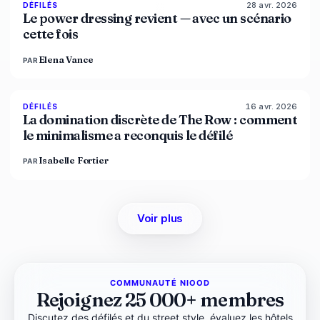
28 avr. 2026
86
%
61
DÉFILÉS
MAGAZINE
Le power dressing revient — avec un scénario
cette fois
Elena Vance
PAR
16 avr. 2026
93
%
67
DÉFILÉS
MAGAZINE
La domination discrète de The Row : comment
le minimalisme a reconquis le défilé
Isabelle Fortier
PAR
Voir plus
COMMUNAUTÉ NIOOD
Rejoignez 25 000+ membres
Discutez des défilés et du street style, évaluez les hôtels