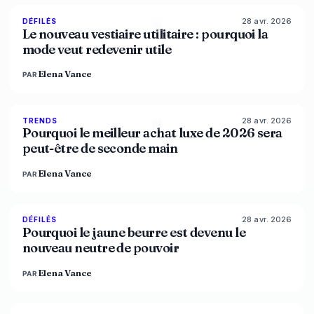
28 avr. 2026
87
%
47
DÉFILÉS
MAGAZINE
Le nouveau vestiaire utilitaire : pourquoi la
mode veut redevenir utile
Elena Vance
PAR
28 avr. 2026
89
%
49
TRENDS
MAGAZINE
Pourquoi le meilleur achat luxe de 2026 sera
peut-être de seconde main
Elena Vance
PAR
28 avr. 2026
86
%
86
DÉFILÉS
MAGAZINE
Pourquoi le jaune beurre est devenu le
nouveau neutre de pouvoir
Elena Vance
PAR