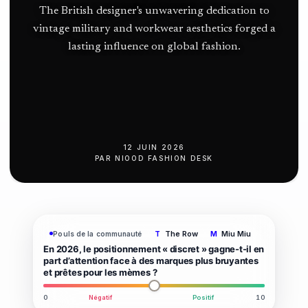
l’Atlantique
The British designer's unwavering dedication to
Nord
vintage military and workwear aesthetics forged a
lasting influence on global fashion.
12 JUIN 2026
PAR
NIOOD FASHION DESK
The Row
Miu Miu
Pouls de la communauté
T
M
En 2026, le positionnement « discret » gagne-t-il en
part d’attention face à des marques plus bruyantes
et prêtes pour les mèmes ?
0
Négatif
Positif
10