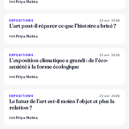
Priya Mehta
PAR
23 avr. 2026
79
%
56
EXPOSITIONS
MAGAZINE
L’art peut-il réparer ce que l’histoire a brisé ?
Priya Mehta
PAR
22 avr. 2026
74
%
44
EXPOSITIONS
MAGAZINE
L’exposition climatique a grandi : de l’éco-
anxiété à la forme écologique
Priya Mehta
PAR
22 avr. 2026
80
%
117
EXPOSITIONS
MAGAZINE
Le futur de l’art est-il moins l’objet et plus la
relation ?
Priya Mehta
PAR