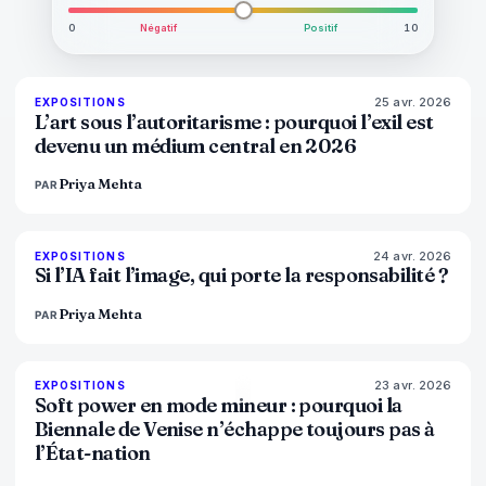
0
Négatif
Positif
10
25 avr. 2026
77
%
64
EXPOSITIONS
MAGAZINE
L’art sous l’autoritarisme : pourquoi l’exil est
devenu un médium central en 2026
Priya Mehta
PAR
24 avr. 2026
76
%
69
EXPOSITIONS
MAGAZINE
Si l’IA fait l’image, qui porte la responsabilité ?
Priya Mehta
PAR
23 avr. 2026
78
%
88
EXPOSITIONS
MAGAZINE
Soft power en mode mineur : pourquoi la
Biennale de Venise n’échappe toujours pas à
l’État-nation