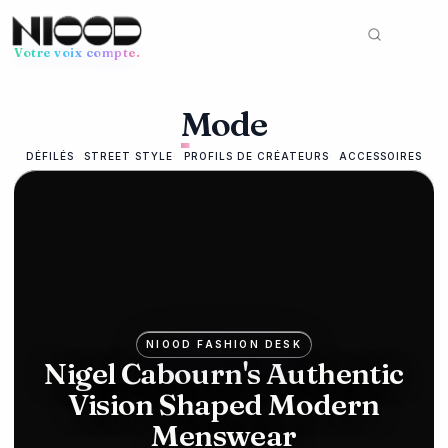
Votre voix compte.
Fil d'actualités
Mode
MODE
12 juin 2026
Mike
DÉFILÉS
STREET STYLE
PROFILS DE CRÉATEURS
ACCESSOIRES
Ashley's
Frasers
bids for
Hugo
NIOOD FASHION DESK
Boss in
Nigel Cabourn's Authentic
Vision Shaped Modern
luxury
Menswear
push