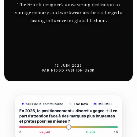
The British designer's unwavering dedication to
vintage military and workwear aesthetics forged a
lasting influence on global fashion.
12 JUIN 2026
PAR
NIOOD FASHION DESK
The Row
Miu Miu
Pouls de la communauté
T
M
En 2026, le positionnement « discret » gagne-t-il en
part d’attention face à des marques plus bruyantes
et prêtes pour les mèmes ?
0
Négatif
Positif
10