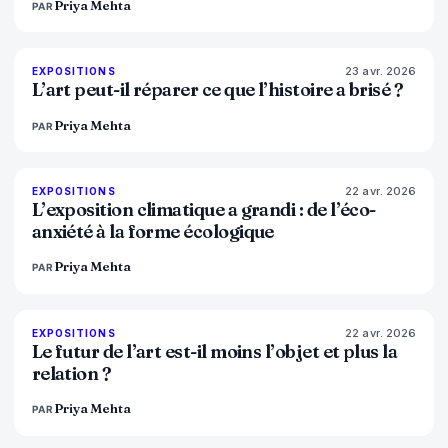
Priya Mehta
PAR
23 avr. 2026
79
%
56
EXPOSITIONS
MAGAZINE
L’art peut-il réparer ce que l’histoire a brisé ?
Priya Mehta
PAR
22 avr. 2026
74
%
44
EXPOSITIONS
MAGAZINE
L’exposition climatique a grandi : de l’éco-
anxiété à la forme écologique
Priya Mehta
PAR
22 avr. 2026
80
%
117
EXPOSITIONS
MAGAZINE
Le futur de l’art est-il moins l’objet et plus la
relation ?
Priya Mehta
PAR