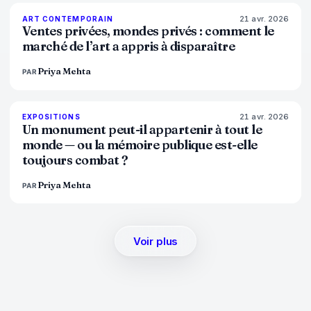
21 avr. 2026
72
%
52
ART CONTEMPORAIN
MAGAZINE
Ventes privées, mondes privés : comment le
marché de l’art a appris à disparaître
Priya Mehta
PAR
21 avr. 2026
77
%
45
EXPOSITIONS
MAGAZINE
Un monument peut-il appartenir à tout le
monde — ou la mémoire publique est-elle
toujours combat ?
Priya Mehta
PAR
Voir plus