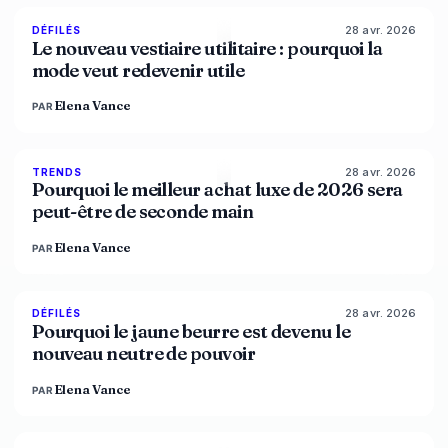
28 avr. 2026
87
%
47
DÉFILÉS
MAGAZINE
Le nouveau vestiaire utilitaire : pourquoi la
mode veut redevenir utile
Elena Vance
PAR
28 avr. 2026
89
%
49
TRENDS
MAGAZINE
Pourquoi le meilleur achat luxe de 2026 sera
peut-être de seconde main
Elena Vance
PAR
28 avr. 2026
86
%
86
DÉFILÉS
MAGAZINE
Pourquoi le jaune beurre est devenu le
nouveau neutre de pouvoir
Elena Vance
PAR