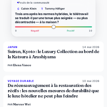
Pouls de la communauté
Calvin Klein
Tommy Hilfiger
C
T
Trois ans après les normes hybrides, le télétravail
se traduit-il par une tenue plus soignée — ou plus
décontractée — à la maison ?
0
Négatif
Positif
10
14 mai 2026
93
%
44
JAPAN
MAGAZINE
Suiran, Kyoto : le Luxury Collection au bord de
la Katsura à Arashiyama
Elena Vance
PAR
10 mai 2026
86
%
81
VOYAGE DURABLE
MAGAZINE
Du réensauvagement à la restauration des
récifs : les nouvelles mesures de durabilité que
le luxe hôtelier ne peut plus feindre
Marcus Wei
PAR