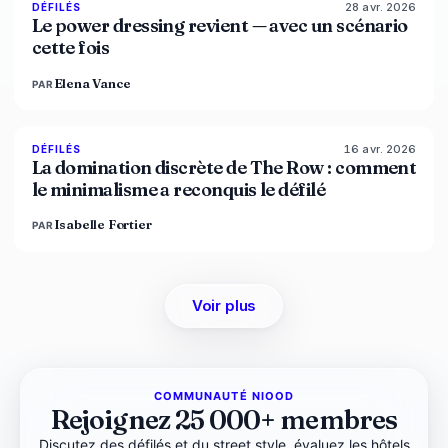
28 avr. 2026
86
%
61
DÉFILÉS
MAGAZINE
Le power dressing revient — avec un scénario
cette fois
Elena Vance
PAR
16 avr. 2026
93
%
67
DÉFILÉS
MAGAZINE
La domination discrète de The Row : comment
le minimalisme a reconquis le défilé
Isabelle Fortier
PAR
Voir plus
COMMUNAUTÉ NIOOD
Rejoignez 25 000+ membres
Discutez des défilés et du street style, évaluez les hôtels