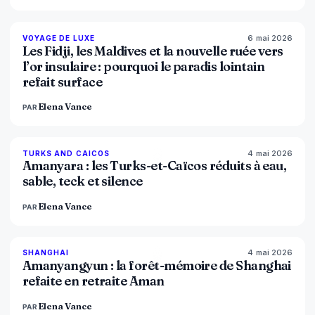
6 mai 2026
84
%
76
VOYAGE DE LUXE
MAGAZINE
Les Fidji, les Maldives et la nouvelle ruée vers
l’or insulaire : pourquoi le paradis lointain
refait surface
Elena Vance
PAR
4 mai 2026
96
%
60
TURKS AND CAICOS
MAGAZINE
Amanyara : les Turks-et-Caïcos réduits à eau,
sable, teck et silence
Elena Vance
PAR
4 mai 2026
96
%
78
SHANGHAI
MAGAZINE
Amanyangyun : la forêt-mémoire de Shanghai
refaite en retraite Aman
Elena Vance
PAR