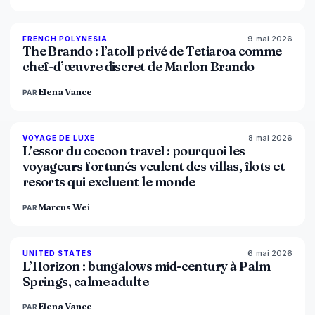
9 mai 2026
96
%
51
FRENCH POLYNESIA
MAGAZINE
The Brando : l’atoll privé de Tetiaroa comme
chef-d’œuvre discret de Marlon Brando
Elena Vance
PAR
8 mai 2026
82
%
81
VOYAGE DE LUXE
MAGAZINE
L’essor du cocoon travel : pourquoi les
voyageurs fortunés veulent des villas, îlots et
resorts qui excluent le monde
Marcus Wei
PAR
6 mai 2026
92
%
68
UNITED STATES
MAGAZINE
L’Horizon : bungalows mid-century à Palm
Springs, calme adulte
Elena Vance
PAR