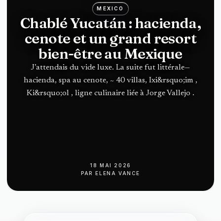
MEXICO
Chablé Yucatán : hacienda,
cenote et un grand resort
bien-être au Mexique
J’attendais du vide luxe. La suite fut littérale—
hacienda, spa au cenote, ~ 40 villas, Ixi&rsquo;im ,
Ki&rsquo;ol , ligne culinaire liée à Jorge Vallejo .
18 MAI 2026
PAR
ELENA VANCE