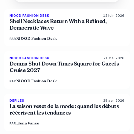
12 juin 2026
NIOOD FASHION DESK
LIVE BRIEF
Shell Necklaces Return With a Refined,
Democratic Wave
NIOOD Fashion Desk
PAR
21 mai 2026
NIOOD FASHION DESK
LIVE BRIEF
Demna Shut Down Times Square for Gucci's
Cruise 2027
NIOOD Fashion Desk
PAR
28 avr. 2026
88
%
72
DÉFILÉS
MAGAZINE
La saison reset de la mode : quand les débuts
réécrivent les tendances
Elena Vance
PAR