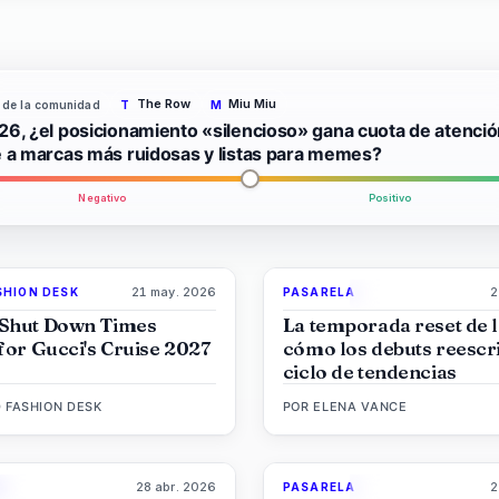
The Row
Miu Miu
 de la comunidad
T
M
26, ¿el posicionamiento «silencioso» gana cuota de atenci
e a marcas más ruidosas y listas para memes?
Negativo
Positivo
21 may. 2026
2
SHION DESK
PASARELA
8
LIVE BRIEF
MAGAZINE
Shut Down Times
La temporada reset de 
for Gucci's Cruise 2027
cómo los debuts reescri
ciclo de tendencias
 FASHION DESK
POR
ELENA VANCE
28 abr. 2026
2
A
PASARELA
86
%
86
8
MAGAZINE
MAGAZINE