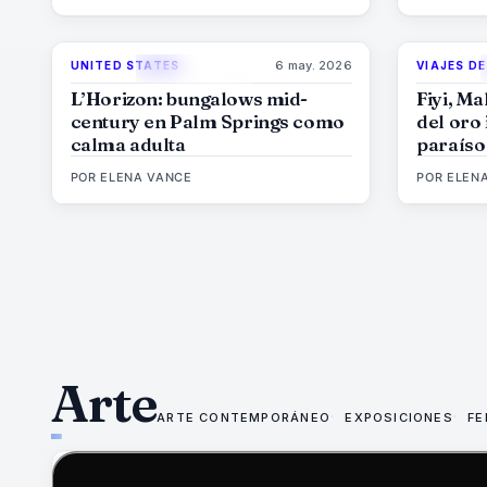
6 may. 2026
UNITED STATES
VIAJES DE
92
%
68
MAGAZINE
L’Horizon: bungalows mid-
Fiyi, Ma
century en Palm Springs como
del oro 
calma adulta
paraíso
de mod
POR
ELENA VANCE
POR
ELEN
Arte
ARTE CONTEMPORÁNEO
EXPOSICIONES
FE
75