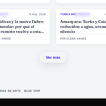
6 may. 2026
 LUJO
TURKS AND CAICOS
84
%
76
96
MAGAZINE
MAGAZINE
ldivas y la nueva fiebre
Amanyara: Turks y Cai
insular: por qué el
reducidos a agua, arena,
 remoto vuelve a estar
silencio
a
A VANCE
POR
ELENA VANCE
Ver más
RIAS DE ARTE
BLUE CHIP