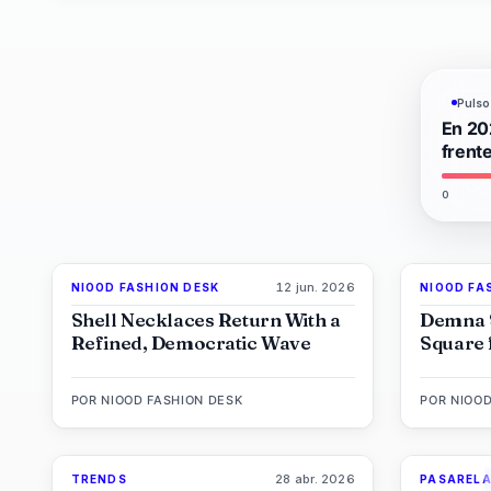
Pulso
En 20
frent
0
12 jun. 2026
NIOOD FASHION DESK
NIOOD FA
LIVE BRIEF
Shell Necklaces Return With a
Demna 
Refined, Democratic Wave
Square 
POR
NIOOD FASHION DESK
POR
NIOOD
28 abr. 2026
TRENDS
PASAREL
89
%
49
MAGAZINE