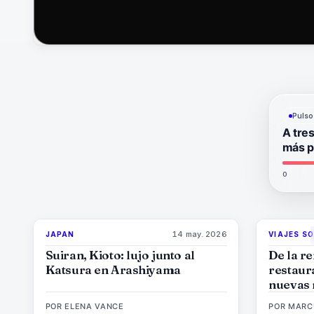
Pulso
A tres
más p
0
14 may. 2026
JAPAN
VIAJES S
93
%
44
MAGAZINE
Suiran, Kioto: lujo junto al
De la re
Katsura en Arashiyama
restaura
nuevas 
sostenib
POR
ELENA VANCE
POR
MARC
de lujo 