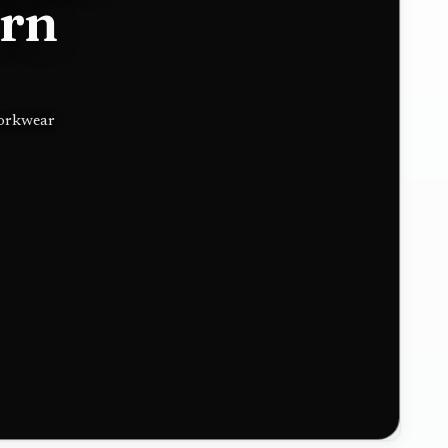
ern
workwear