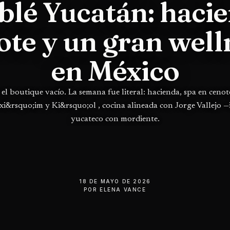
blé Yucatán: hacie
ote y un gran well
en México
el boutique vacío. La semana fue literal: hacienda, spa en cenot
 Ixi&rsquo;im y Ki&rsquo;ol , cocina alineada con Jorge Vallejo —
yucateco con mordiente.
18 DE MAYO DE 2026
POR
ELENA VANCE