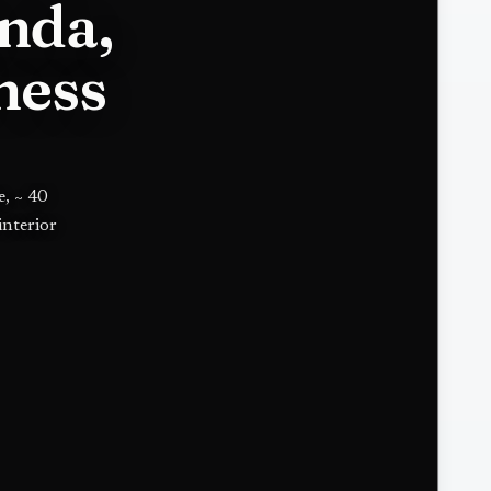
nda,
ness
e, ~ 40
interior