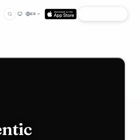
Unirse a NIOOD
ES
ntic