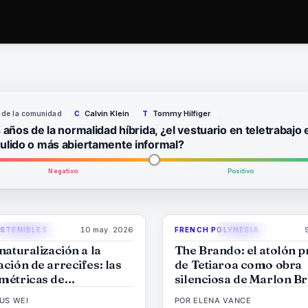
Calvin Klein
Tommy Hilfiger
 de la comunidad
C
T
 años de la normalidad híbrida, ¿el vestuario en teletrabajo 
ulido o más abiertamente informal?
Negativo
Positivo
10 may. 2026
OSTENIBLES
FRENCH POLYNESIA
86
%
81
9
MAGAZINE
MAGAZINE
naturalización a la
The Brando: el atolón p
ción de arrecifes: las
de Tetiaroa como obra
métricas de
silenciosa de Marlon B
ilidad que los resorts
US WEI
POR
ELENA VANCE
ya no pueden fingir