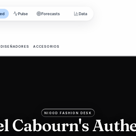
ed
Pulse
Forecasts
Data
3
E DISEÑADORES
ACCESORIOS
NIOOD FASHION DESK
el Cabourn's Authe