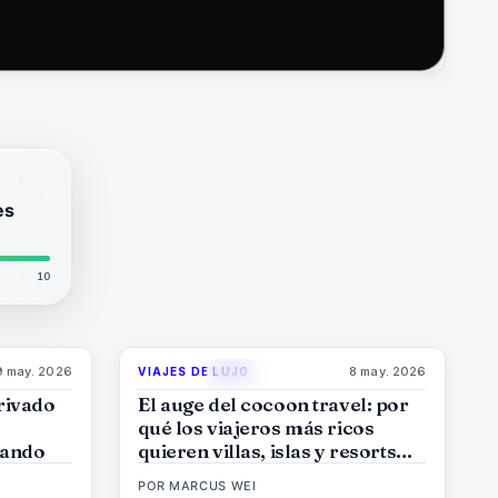
es
10
9 may. 2026
8 may. 2026
VIAJES DE LUJO
6
%
51
82
%
81
MAGAZINE
rivado
El auge del cocoon travel: por
qué los viajeros más ricos
rando
quieren villas, islas y resorts
que cierran el mundo afuera
POR
MARCUS WEI