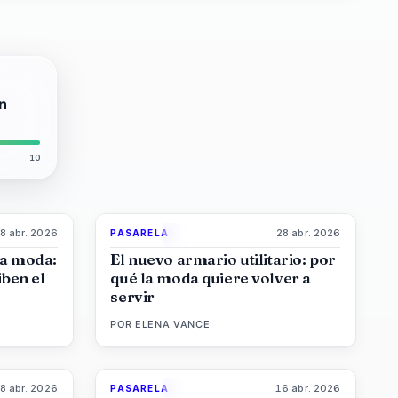
ón
10
8 abr. 2026
28 abr. 2026
PASARELA
8
%
72
87
%
47
MAGAZINE
la moda:
El nuevo armario utilitario: por
ben el
qué la moda quiere volver a
servir
POR
ELENA VANCE
8 abr. 2026
16 abr. 2026
PASARELA
6
%
61
93
%
67
MAGAZINE