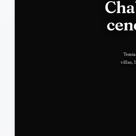
Cha
cen
Temía 
villas,