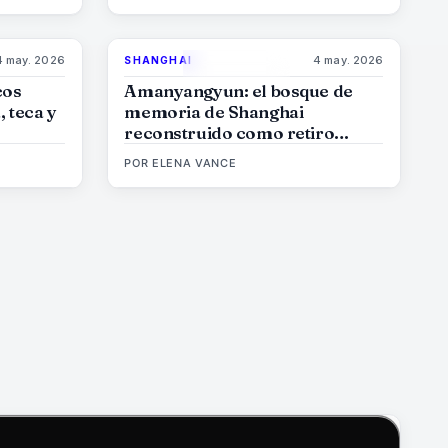
4 may. 2026
4 may. 2026
SHANGHAI
%
60
96
%
78
MAGAZINE
cos
Amanyangyun: el bosque de
 teca y
memoria de Shanghai
reconstruido como retiro
Aman
POR
ELENA VANCE