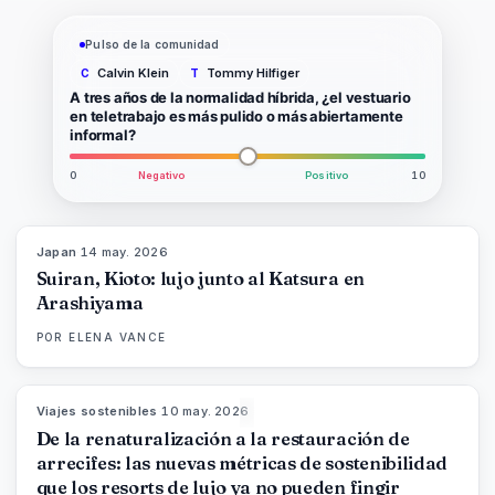
Pulso de la comunidad
Calvin Klein
Tommy Hilfiger
C
T
A tres años de la normalidad híbrida, ¿el vestuario
en teletrabajo es más pulido o más abiertamente
informal?
0
Negativo
Positivo
10
Japan
·
14 may. 2026
93
%
44
MAGAZINE
Suiran, Kioto: lujo junto al Katsura en
Arashiyama
POR
ELENA VANCE
Viajes sostenibles
·
10 may. 2026
86
%
81
MAGAZINE
De la renaturalización a la restauración de
arrecifes: las nuevas métricas de sostenibilidad
que los resorts de lujo ya no pueden fingir