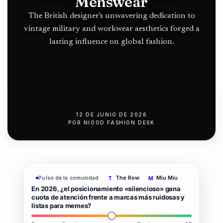
Norte en
Menswear
push
Terranova
The British designer's unwavering dedication to
vintage military and workwear aesthetics forged a
lasting influence on global fashion.
12 DE JUNIO DE 2026
POR
NIOOD FASHION DESK
The Row
Miu Miu
Pulso de la comunidad
T
M
En 2026, ¿el posicionamiento «silencioso» gana
cuota de atención frente a marcas más ruidosas y
listas para memes?