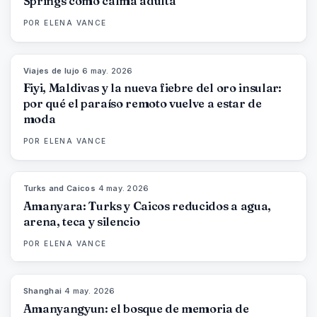
Springs como calma adulta
POR
ELENA VANCE
Viajes de lujo
·
6 may. 2026
84
%
76
MAGAZINE
Fiyi, Maldivas y la nueva fiebre del oro insular:
por qué el paraíso remoto vuelve a estar de
moda
POR
ELENA VANCE
Turks and Caicos
·
4 may. 2026
96
%
61
MAGAZINE
Amanyara: Turks y Caicos reducidos a agua,
arena, teca y silencio
POR
ELENA VANCE
Shanghai
·
4 may. 2026
96
%
78
MAGAZINE
Amanyangyun: el bosque de memoria de