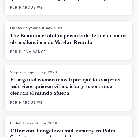
POR
MARCUS WEI
French Polynesia
·
9 may. 2026
96
%
51
MAGAZINE
The Brando: el atolón privado de Tetiaroa como
obra silenciosa de Marlon Brando
POR
ELENA VANCE
Viajes de lujo
·
8 may. 2026
82
%
81
MAGAZINE
El auge del cocoon travel: por qué los viajeros
más ricos quieren villas, islas y resorts que
cierran el mundo afuera
POR
MARCUS WEI
United States
·
6 may. 2026
92
%
67
MAGAZINE
L’Horizon: bungalows mid-century en Palm