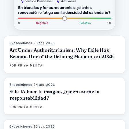
Venice Biennale
Art Basel
V
A
En bienales y ferias recurrentes, ¿sientes
renovación o fatiga con la densidad del calendario?
0
Negativo
Positivo
10
Exposiciones
·
25 abr. 2026
77
%
64
MAGAZINE
Art Under Authoritarianism: Why Exile Has
Become One of the Defining Mediums of 2026
POR
PRIYA MEHTA
Exposiciones
·
24 abr. 2026
76
%
69
MAGAZINE
Si la IA hace la imagen, ¿quién asume la
responsabilidad?
POR
PRIYA MEHTA
Exposiciones
·
23 abr. 2026
78
%
88
MAGAZINE