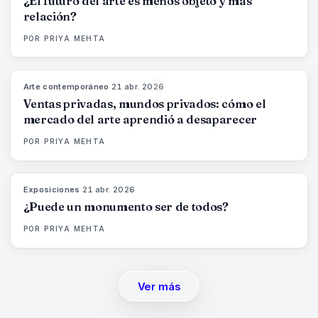
¿El futuro del arte es menos objeto y más
relación?
POR
PRIYA MEHTA
Arte contemporáneo
·
21 abr. 2026
72
%
52
MAGAZINE
Ventas privadas, mundos privados: cómo el
mercado del arte aprendió a desaparecer
POR
PRIYA MEHTA
Exposiciones
·
21 abr. 2026
77
%
45
MAGAZINE
¿Puede un monumento ser de todos?
POR
PRIYA MEHTA
Ver más