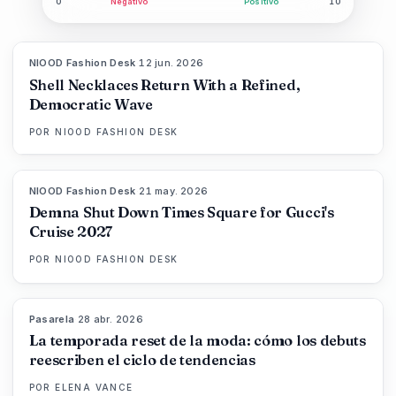
0
Negativo
Positivo
10
NIOOD Fashion Desk
·
12 jun. 2026
LIVE BRIEF
Shell Necklaces Return With a Refined,
Democratic Wave
POR
NIOOD FASHION DESK
NIOOD Fashion Desk
·
21 may. 2026
LIVE BRIEF
Demna Shut Down Times Square for Gucci's
Cruise 2027
POR
NIOOD FASHION DESK
Pasarela
·
28 abr. 2026
88
%
72
MAGAZINE
La temporada reset de la moda: cómo los debuts
reescriben el ciclo de tendencias
POR
ELENA VANCE