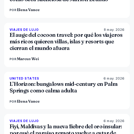
Elena Vance
POR
8 may. 2026
82
%
81
VIAJES DE LUJO
MAGAZINE
El auge del cocoon travel: por qué los viajeros
más ricos quieren villas, islas y resorts que
cierran el mundo afuera
Marcus Wei
POR
6 may. 2026
92
%
68
UNITED STATES
MAGAZINE
L’Horizon: bungalows mid-century en Palm
Springs como calma adulta
Elena Vance
POR
6 may. 2026
84
%
76
VIAJES DE LUJO
MAGAZINE
Fiyi, Maldivas y la nueva fiebre del oro insular:
por qué el paraíso remoto vuelve a estar de