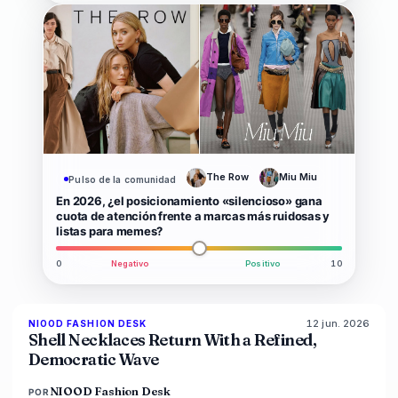
The Row
Miu Miu
Pulso de la comunidad
En 2026, ¿el posicionamiento «silencioso» gana
cuota de atención frente a marcas más ruidosas y
listas para memes?
0
Negativo
Positivo
10
12 jun. 2026
NIOOD FASHION DESK
LIVE BRIEF
Shell Necklaces Return With a Refined,
Democratic Wave
NIOOD Fashion Desk
POR