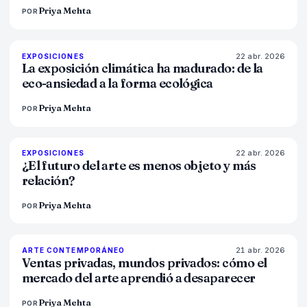
Priya Mehta
POR
22 abr. 2026
74
%
44
EXPOSICIONES
MAGAZINE
La exposición climática ha madurado: de la
eco-ansiedad a la forma ecológica
Priya Mehta
POR
22 abr. 2026
80
%
117
EXPOSICIONES
MAGAZINE
¿El futuro del arte es menos objeto y más
relación?
Priya Mehta
POR
21 abr. 2026
72
%
52
ARTE CONTEMPORÁNEO
MAGAZINE
Ventas privadas, mundos privados: cómo el
mercado del arte aprendió a desaparecer
Priya Mehta
POR