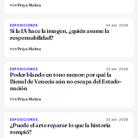
Priya Mehta
POR
24 abr. 2026
76
%
69
EXPOSICIONES
MAGAZINE
Si la IA hace la imagen, ¿quién asume la
responsabilidad?
Priya Mehta
POR
23 abr. 2026
78
%
88
EXPOSICIONES
MAGAZINE
Poder blando en tono menor: por qué la
Bienal de Venecia aún no escapa del Estado-
nación
Priya Mehta
POR
23 abr. 2026
79
%
56
EXPOSICIONES
MAGAZINE
¿Puede el arte reparar lo que la historia
rompió?