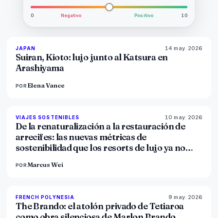
0
Negativo
Positivo
10
14 may. 2026
93
%
44
JAPAN
MAGAZINE
Suiran, Kioto: lujo junto al Katsura en
Arashiyama
Elena Vance
POR
10 may. 2026
86
%
81
VIAJES SOSTENIBLES
MAGAZINE
De la renaturalización a la restauración de
arrecifes: las nuevas métricas de
sostenibilidad que los resorts de lujo ya no
pueden fingir
Marcus Wei
POR
9 may. 2026
96
%
51
FRENCH POLYNESIA
MAGAZINE
The Brando: el atolón privado de Tetiaroa
como obra silenciosa de Marlon Brando