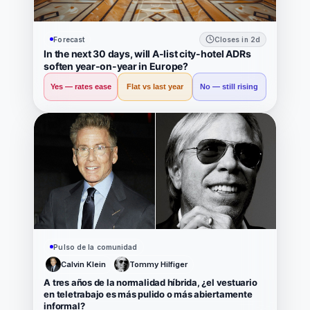
Forecast
Closes in 2d
In the next 30 days, will A-list city-hotel ADRs
soften year-on-year in Europe?
Yes — rates ease
Flat vs last year
No — still rising
Pulso de la comunidad
Calvin Klein
Tommy Hilfiger
A tres años de la normalidad híbrida, ¿el vestuario
en teletrabajo es más pulido o más abiertamente
informal?