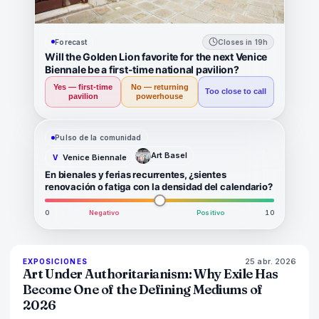
Forecast
Closes in 19h
Will the Golden Lion favorite for the next Venice
Biennale be a first-time national pavilion?
Yes — first-time
No — returning
Too close to call
pavilion
powerhouse
Pulso de la comunidad
Art Basel
Venice Biennale
V
En bienales y ferias recurrentes, ¿sientes
renovación o fatiga con la densidad del calendario?
0
Negativo
Positivo
10
25 abr. 2026
77
%
64
EXPOSICIONES
MAGAZINE
Art Under Authoritarianism: Why Exile Has
Become One of the Defining Mediums of
2026