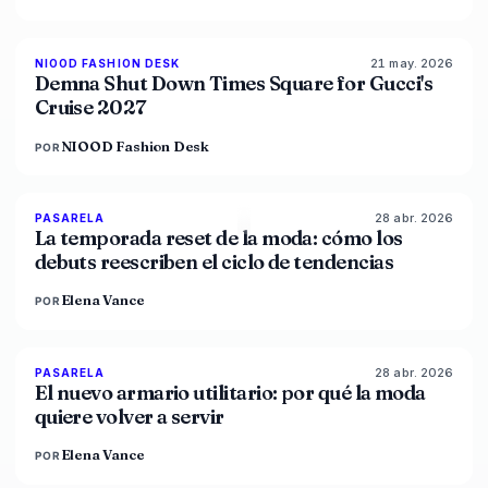
21 may. 2026
NIOOD FASHION DESK
LIVE BRIEF
Demna Shut Down Times Square for Gucci's
Cruise 2027
NIOOD Fashion Desk
POR
28 abr. 2026
88
%
72
PASARELA
MAGAZINE
La temporada reset de la moda: cómo los
debuts reescriben el ciclo de tendencias
Elena Vance
POR
28 abr. 2026
87
%
47
PASARELA
MAGAZINE
El nuevo armario utilitario: por qué la moda
quiere volver a servir
Elena Vance
POR