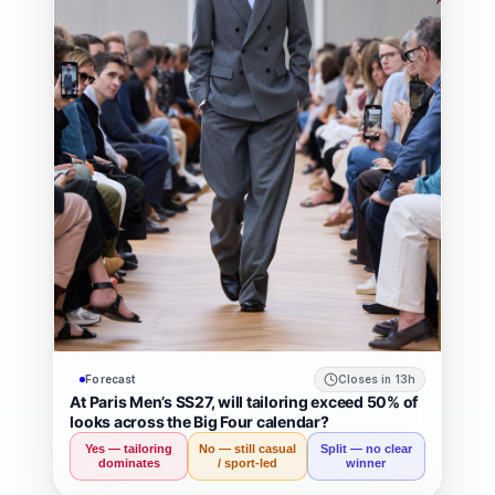
Forecast
Closes in 13h
At Paris Men’s SS27, will tailoring exceed 50% of
looks across the Big Four calendar?
Yes — tailoring
No — still casual
Split — no clear
dominates
/ sport-led
winner