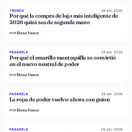
28 abr. 2026
89
%
49
TRENDS
MAGAZINE
Por qué la compra de lujo más inteligente de
2026 quizá sea de segunda mano
Elena Vance
POR
28 abr. 2026
86
%
86
PASARELA
MAGAZINE
Por qué el amarillo mantequilla se convirtió
en el nuevo neutral de poder
Elena Vance
POR
28 abr. 2026
86
%
61
PASARELA
MAGAZINE
La ropa de poder vuelve: ahora con guion
Elena Vance
POR
16 abr. 2026
93
%
67
PASARELA
MAGAZINE