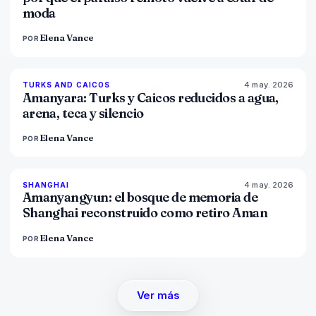
moda
Elena Vance
POR
4 may. 2026
96
%
60
TURKS AND CAICOS
MAGAZINE
Amanyara: Turks y Caicos reducidos a agua,
arena, teca y silencio
Elena Vance
POR
4 may. 2026
96
%
78
SHANGHAI
MAGAZINE
Amanyangyun: el bosque de memoria de
Shanghai reconstruido como retiro Aman
Elena Vance
POR
Ver más