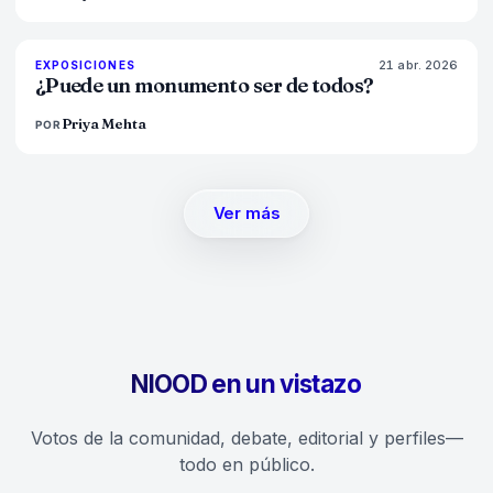
21 abr. 2026
77
%
45
EXPOSICIONES
MAGAZINE
¿Puede un monumento ser de todos?
Priya Mehta
POR
Ver más
NIOOD en un vistazo
Votos de la comunidad, debate, editorial y perfiles—
todo en público.