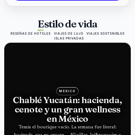
Estilo de vida
RESEÑAS DE HOTELES
VIAJES DE LUJO
VIAJES SOSTENIBLES
ISLAS PRIVADAS
MEXICO
Chablé Yucatán: hacienda,
cenote y un gran wellness
en México
Temía el boutique vacío. La semana fue literal:
hacienda, spa en cenote, ~ 40 villas, Ixi&rsquo;im y