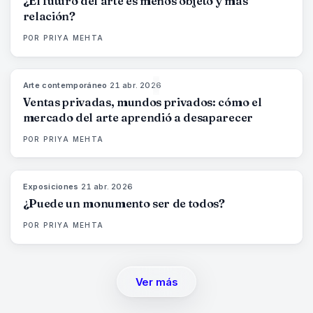
¿El futuro del arte es menos objeto y más
relación?
POR
PRIYA MEHTA
Arte contemporáneo
·
21 abr. 2026
72
%
52
MAGAZINE
Ventas privadas, mundos privados: cómo el
mercado del arte aprendió a desaparecer
POR
PRIYA MEHTA
Exposiciones
·
21 abr. 2026
77
%
45
MAGAZINE
¿Puede un monumento ser de todos?
POR
PRIYA MEHTA
Ver más