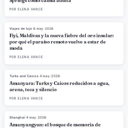
Springs como calma adulta
POR
ELENA VANCE
Viajes de lujo
·
6 may. 2026
84
%
76
MAGAZINE
Fiyi, Maldivas y la nueva fiebre del oro insular:
por qué el paraíso remoto vuelve a estar de
moda
POR
ELENA VANCE
Turks and Caicos
·
4 may. 2026
96
%
60
MAGAZINE
Amanyara: Turks y Caicos reducidos a agua,
arena, teca y silencio
POR
ELENA VANCE
Shanghai
·
4 may. 2026
96
%
78
MAGAZINE
Amanyangyun: el bosque de memoria de