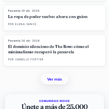
Pasarela
·
28 abr. 2026
86
%
61
MAGAZINE
La ropa de poder vuelve: ahora con guion
POR
ELENA VANCE
Pasarela
·
16 abr. 2026
93
%
67
MAGAZINE
El dominio silencioso de The Row: cómo el
minimalismo recuperó la pasarela
POR
ISABELLE FORTIER
Ver más
COMUNIDAD NIOOD
Únete a más de 25.000