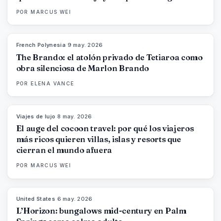
POR
MARCUS WEI
French Polynesia
·
9 may. 2026
96
%
51
MAGAZINE
The Brando: el atolón privado de Tetiaroa como
obra silenciosa de Marlon Brando
POR
ELENA VANCE
Viajes de lujo
·
8 may. 2026
82
%
81
MAGAZINE
El auge del cocoon travel: por qué los viajeros
más ricos quieren villas, islas y resorts que
cierran el mundo afuera
POR
MARCUS WEI
United States
·
6 may. 2026
92
%
68
MAGAZINE
L’Horizon: bungalows mid-century en Palm