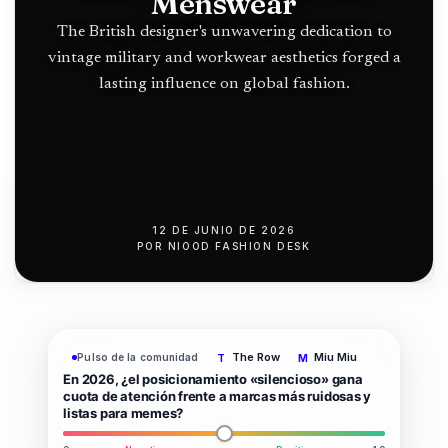
Norte en
Menswear
push
Terranova
The British designer's unwavering dedication to
vintage military and workwear aesthetics forged a
lasting influence on global fashion.
12 DE JUNIO DE 2026
POR
NIOOD FASHION DESK
The Row
Miu Miu
Pulso de la comunidad
T
M
En 2026, ¿el posicionamiento «silencioso» gana
cuota de atención frente a marcas más ruidosas y
listas para memes?