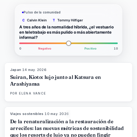
Pulso de la comunidad
Calvin Klein
Tommy Hilfiger
C
T
A tres años de la normalidad híbrida, ¿el vestuario
en teletrabajo es más pulido o más abiertamente
informal?
0
Negativo
Positivo
10
Japan
·
14 may. 2026
93
%
44
MAGAZINE
Suiran, Kioto: lujo junto al Katsura en
Arashiyama
POR
ELENA VANCE
Viajes sostenibles
·
10 may. 2026
86
%
81
MAGAZINE
De la renaturalización a la restauración de
arrecifes: las nuevas métricas de sostenibilidad
que los resorts de lujo ya no pueden fingir