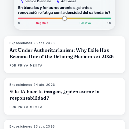
Venice Biennale
Art Basel
V
A
En bienales y ferias recurrentes, ¿sientes
renovación o fatiga con la densidad del calendario?
0
Negativo
Positivo
10
Exposiciones
·
25 abr. 2026
77
%
64
MAGAZINE
Art Under Authoritarianism: Why Exile Has
Become One of the Defining Mediums of 2026
POR
PRIYA MEHTA
Exposiciones
·
24 abr. 2026
76
%
69
MAGAZINE
Si la IA hace la imagen, ¿quién asume la
responsabilidad?
POR
PRIYA MEHTA
Exposiciones
·
23 abr. 2026
78
%
88
MAGAZINE