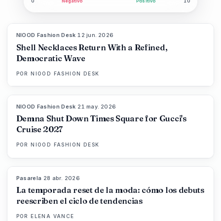
0
Negativo
Positivo
10
NIOOD Fashion Desk
·
12 jun. 2026
LIVE BRIEF
Shell Necklaces Return With a Refined,
Democratic Wave
POR
NIOOD FASHION DESK
NIOOD Fashion Desk
·
21 may. 2026
LIVE BRIEF
Demna Shut Down Times Square for Gucci's
Cruise 2027
POR
NIOOD FASHION DESK
Pasarela
·
28 abr. 2026
88
%
72
MAGAZINE
La temporada reset de la moda: cómo los debuts
reescriben el ciclo de tendencias
POR
ELENA VANCE