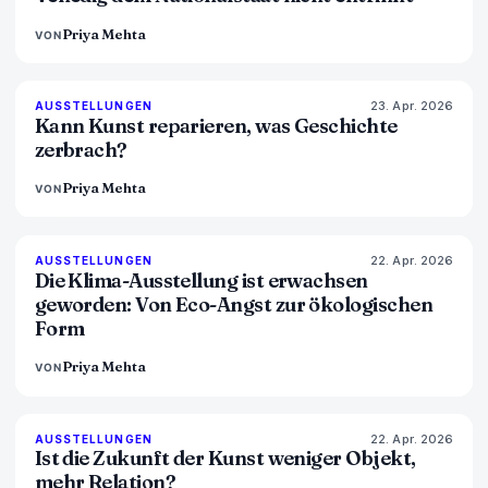
Priya Mehta
VON
23. Apr. 2026
79
%
56
AUSSTELLUNGEN
MAGAZIN
Kann Kunst reparieren, was Geschichte
zerbrach?
Priya Mehta
VON
22. Apr. 2026
74
%
44
AUSSTELLUNGEN
MAGAZIN
Die Klima-Ausstellung ist erwachsen
geworden: Von Eco-Angst zur ökologischen
Form
Priya Mehta
VON
22. Apr. 2026
80
%
117
AUSSTELLUNGEN
MAGAZIN
Ist die Zukunft der Kunst weniger Objekt,
mehr Relation?