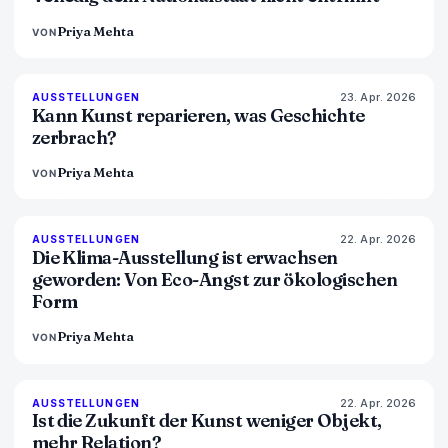
Priya Mehta
VON
23. Apr. 2026
79
%
56
AUSSTELLUNGEN
MAGAZIN
Kann Kunst reparieren, was Geschichte
zerbrach?
Priya Mehta
VON
22. Apr. 2026
74
%
44
AUSSTELLUNGEN
MAGAZIN
Die Klima-Ausstellung ist erwachsen
geworden: Von Eco-Angst zur ökologischen
Form
Priya Mehta
VON
22. Apr. 2026
80
%
117
AUSSTELLUNGEN
MAGAZIN
Ist die Zukunft der Kunst weniger Objekt,
mehr Relation?