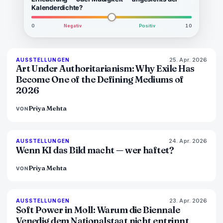
Kalenderdichte?
0
Negativ
Positiv
10
25. Apr. 2026
77
%
64
AUSSTELLUNGEN
MAGAZIN
Art Under Authoritarianism: Why Exile Has
Become One of the Defining Mediums of
2026
Priya Mehta
VON
24. Apr. 2026
76
%
69
AUSSTELLUNGEN
MAGAZIN
Wenn KI das Bild macht — wer haftet?
Priya Mehta
VON
23. Apr. 2026
78
%
88
AUSSTELLUNGEN
MAGAZIN
Soft Power in Moll: Warum die Biennale
Venedig dem Nationalstaat nicht entrinnt