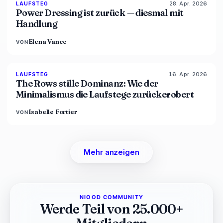
28. Apr. 2026
86
%
61
LAUFSTEG
MAGAZIN
Power Dressing ist zurück — diesmal mit
Handlung
Elena Vance
VON
16. Apr. 2026
93
%
67
LAUFSTEG
MAGAZIN
The Rows stille Dominanz: Wie der
Minimalismus die Laufstege zurückerobert
Isabelle Fortier
VON
Mehr anzeigen
NIOOD COMMUNITY
Werde Teil von 25.000+