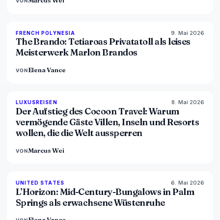
Marcus Wei
VON
9. Mai 2026
96
%
51
FRENCH POLYNESIA
MAGAZIN
The Brando: Tetiaroas Privatatoll als leises
Meisterwerk Marlon Brandos
Elena Vance
VON
8. Mai 2026
82
%
81
LUXUSREISEN
MAGAZIN
Der Aufstieg des Cocoon Travel: Warum
vermögende Gäste Villen, Inseln und Resorts
wollen, die die Welt aussperren
Marcus Wei
VON
6. Mai 2026
92
%
68
UNITED STATES
MAGAZIN
L’Horizon: Mid-Century-Bungalows in Palm
Springs als erwachsene Wüstenruhe
Elena Vance