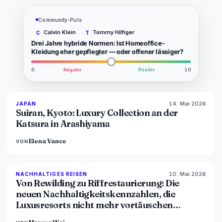
Community-Puls
Calvin Klein
Tommy Hilfiger
C
T
Drei Jahre hybride Normen: Ist Homeoffice-
Kleidung eher gepflegter — oder offener lässiger?
0
Negativ
Positiv
10
14. Mai 2026
93
%
44
JAPAN
MAGAZIN
Suiran, Kyoto: Luxury Collection an der
Katsura in Arashiyama
Elena Vance
VON
10. Mai 2026
86
%
81
NACHHALTIGES REISEN
MAGAZIN
Von Rewilding zu Riffrestaurierung: Die
neuen Nachhaltigkeitskennzahlen, die
Luxusresorts nicht mehr vortäuschen
können