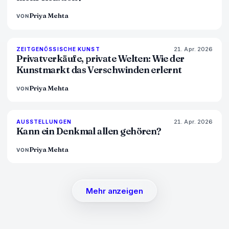
Priya Mehta
VON
21. Apr. 2026
72
%
52
ZEITGENÖSSISCHE KUNST
MAGAZIN
Privatverkäufe, private Welten: Wie der
Kunstmarkt das Verschwinden erlernt
Priya Mehta
VON
21. Apr. 2026
77
%
45
AUSSTELLUNGEN
MAGAZIN
Kann ein Denkmal allen gehören?
Priya Mehta
VON
Mehr anzeigen