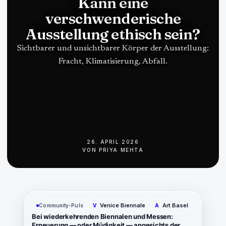
Kann eine
verschwenderische
Ausstellung ethisch sein?
Sichtbarer und unsichtbarer Körper der Ausstellung:
Fracht, Klimatisierung, Abfall.
26. APRIL 2026
VON
PRIYA MEHTA
Venice Biennale
Art Basel
Community-Puls
V
A
Bei wiederkehrenden Biennalen und Messen:
Erneuerung — oder Müdigkeit — angesichts der