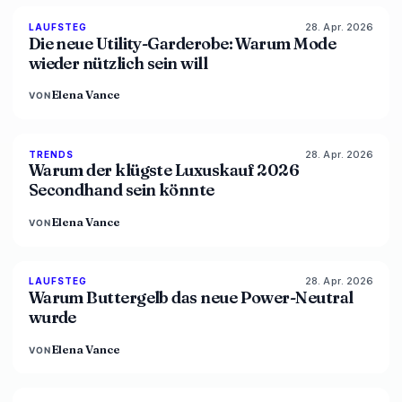
28. Apr. 2026
87
%
47
LAUFSTEG
MAGAZIN
Die neue Utility-Garderobe: Warum Mode
wieder nützlich sein will
Elena Vance
VON
28. Apr. 2026
89
%
49
TRENDS
MAGAZIN
Warum der klügste Luxuskauf 2026
Secondhand sein könnte
Elena Vance
VON
28. Apr. 2026
86
%
86
LAUFSTEG
MAGAZIN
Warum Buttergelb das neue Power-Neutral
wurde
Elena Vance
VON