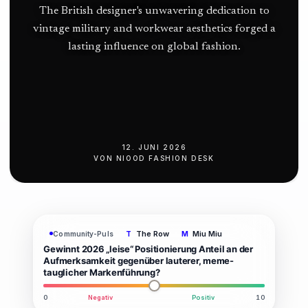
The British designer's unwavering dedication to
vintage military and workwear aesthetics forged a
lasting influence on global fashion.
12. JUNI 2026
VON
NIOOD FASHION DESK
The Row
Miu Miu
Community-Puls
T
M
Gewinnt 2026 „leise“ Positionierung Anteil an der
Aufmerksamkeit gegenüber lauterer, meme-
tauglicher Markenführung?
0
Negativ
Positiv
10