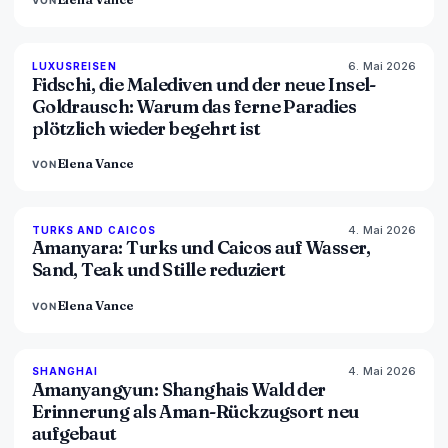
VON
6. Mai 2026
84
%
76
LUXUSREISEN
MAGAZIN
Fidschi, die Malediven und der neue Insel-
Goldrausch: Warum das ferne Paradies
plötzlich wieder begehrt ist
Elena Vance
VON
4. Mai 2026
96
%
60
TURKS AND CAICOS
MAGAZIN
Amanyara: Turks und Caicos auf Wasser,
Sand, Teak und Stille reduziert
Elena Vance
VON
4. Mai 2026
96
%
78
SHANGHAI
MAGAZIN
Amanyangyun: Shanghais Wald der
Erinnerung als Aman-Rückzugsort neu
aufgebaut