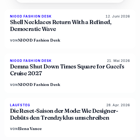
12. Juni 2026
NIOOD FASHION DESK
LIVE BRIEF
Shell Necklaces Return With a Refined,
Democratic Wave
NIOOD Fashion Desk
VON
21. Mai 2026
NIOOD FASHION DESK
LIVE BRIEF
Demna Shut Down Times Square for Gucci's
Cruise 2027
NIOOD Fashion Desk
VON
28. Apr. 2026
88
%
72
LAUFSTEG
MAGAZIN
Die Reset-Saison der Mode: Wie Designer-
Debüts den Trendzyklus umschreiben
Elena Vance
VON