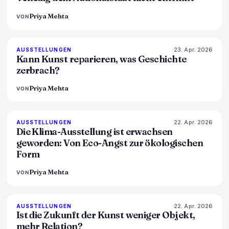
Priya Mehta
VON
23. Apr. 2026
79
%
56
AUSSTELLUNGEN
MAGAZIN
Kann Kunst reparieren, was Geschichte
zerbrach?
Priya Mehta
VON
22. Apr. 2026
74
%
44
AUSSTELLUNGEN
MAGAZIN
Die Klima-Ausstellung ist erwachsen
geworden: Von Eco-Angst zur ökologischen
Form
Priya Mehta
VON
22. Apr. 2026
80
%
117
AUSSTELLUNGEN
MAGAZIN
Ist die Zukunft der Kunst weniger Objekt,
mehr Relation?