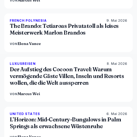
Marcus Wei
VON
9. Mai 2026
96
%
51
FRENCH POLYNESIA
MAGAZIN
The Brando: Tetiaroas Privatatoll als leises
Meisterwerk Marlon Brandos
Elena Vance
VON
8. Mai 2026
82
%
81
LUXUSREISEN
MAGAZIN
Der Aufstieg des Cocoon Travel: Warum
vermögende Gäste Villen, Inseln und Resorts
wollen, die die Welt aussperren
Marcus Wei
VON
6. Mai 2026
92
%
68
UNITED STATES
MAGAZIN
L’Horizon: Mid-Century-Bungalows in Palm
Springs als erwachsene Wüstenruhe
Elena Vance