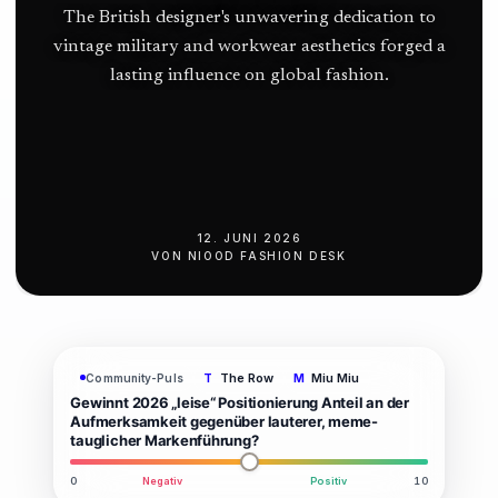
The British designer's unwavering dedication to
vintage military and workwear aesthetics forged a
lasting influence on global fashion.
12. JUNI 2026
VON
NIOOD FASHION DESK
The Row
Miu Miu
Community-Puls
T
M
Gewinnt 2026 „leise“ Positionierung Anteil an der
Aufmerksamkeit gegenüber lauterer, meme-
tauglicher Markenführung?
0
Negativ
Positiv
10