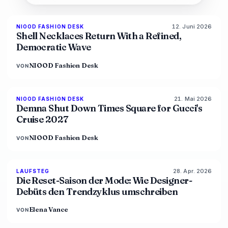
12. Juni 2026
NIOOD FASHION DESK
LIVE BRIEF
Shell Necklaces Return With a Refined,
Democratic Wave
NIOOD Fashion Desk
VON
21. Mai 2026
NIOOD FASHION DESK
LIVE BRIEF
Demna Shut Down Times Square for Gucci's
Cruise 2027
NIOOD Fashion Desk
VON
28. Apr. 2026
88
%
72
LAUFSTEG
MAGAZIN
Die Reset-Saison der Mode: Wie Designer-
Debüts den Trendzyklus umschreiben
Elena Vance
VON