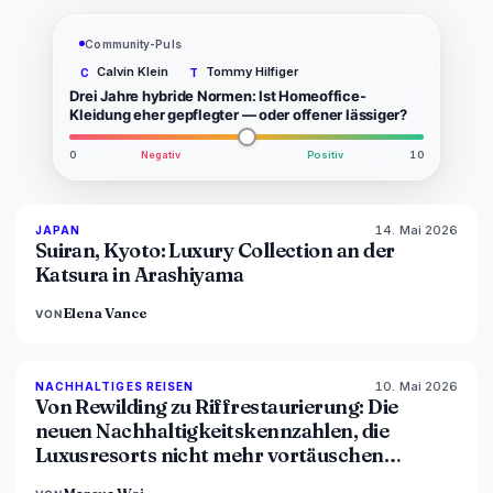
Community-Puls
Calvin Klein
Tommy Hilfiger
C
T
Drei Jahre hybride Normen: Ist Homeoffice-
Kleidung eher gepflegter — oder offener lässiger?
0
Negativ
Positiv
10
14. Mai 2026
93
%
44
JAPAN
MAGAZIN
Suiran, Kyoto: Luxury Collection an der
Katsura in Arashiyama
Elena Vance
VON
10. Mai 2026
86
%
81
NACHHALTIGES REISEN
MAGAZIN
Von Rewilding zu Riffrestaurierung: Die
neuen Nachhaltigkeitskennzahlen, die
Luxusresorts nicht mehr vortäuschen
können