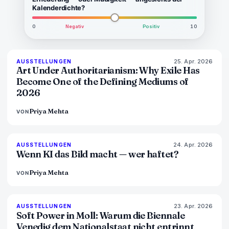
Kalenderdichte?
0
Negativ
Positiv
10
25. Apr. 2026
77
%
64
AUSSTELLUNGEN
MAGAZIN
Art Under Authoritarianism: Why Exile Has
Become One of the Defining Mediums of
2026
Priya Mehta
VON
24. Apr. 2026
76
%
69
AUSSTELLUNGEN
MAGAZIN
Wenn KI das Bild macht — wer haftet?
Priya Mehta
VON
23. Apr. 2026
78
%
88
AUSSTELLUNGEN
MAGAZIN
Soft Power in Moll: Warum die Biennale
Venedig dem Nationalstaat nicht entrinnt