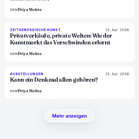
Priya Mehta
VON
21. Apr. 2026
72
%
52
ZEITGENÖSSISCHE KUNST
MAGAZIN
Privatverkäufe, private Welten: Wie der
Kunstmarkt das Verschwinden erlernt
Priya Mehta
VON
21. Apr. 2026
77
%
45
AUSSTELLUNGEN
MAGAZIN
Kann ein Denkmal allen gehören?
Priya Mehta
VON
Mehr anzeigen