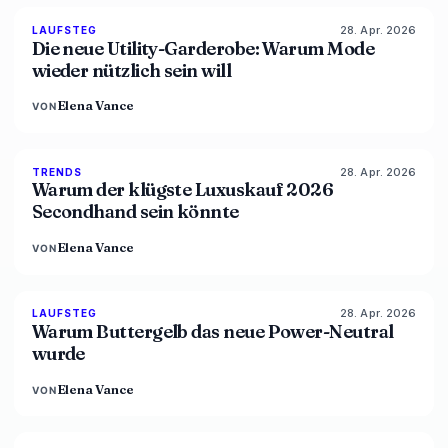
28. Apr. 2026
87
%
47
LAUFSTEG
MAGAZIN
Die neue Utility-Garderobe: Warum Mode
wieder nützlich sein will
Elena Vance
VON
28. Apr. 2026
89
%
49
TRENDS
MAGAZIN
Warum der klügste Luxuskauf 2026
Secondhand sein könnte
Elena Vance
VON
28. Apr. 2026
86
%
86
LAUFSTEG
MAGAZIN
Warum Buttergelb das neue Power-Neutral
wurde
Elena Vance
VON