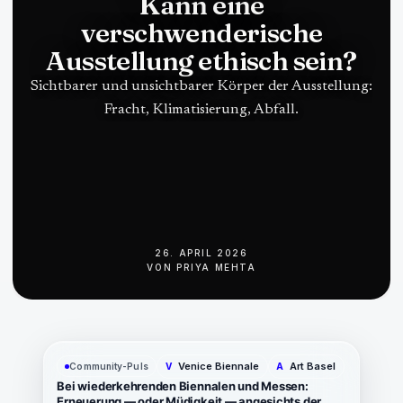
Kann eine
verschwenderische
Ausstellung ethisch sein?
Sichtbarer und unsichtbarer Körper der Ausstellung:
Fracht, Klimatisierung, Abfall.
26. APRIL 2026
VON
PRIYA MEHTA
Venice Biennale
Art Basel
Community-Puls
V
A
Bei wiederkehrenden Biennalen und Messen:
Erneuerung — oder Müdigkeit — angesichts der