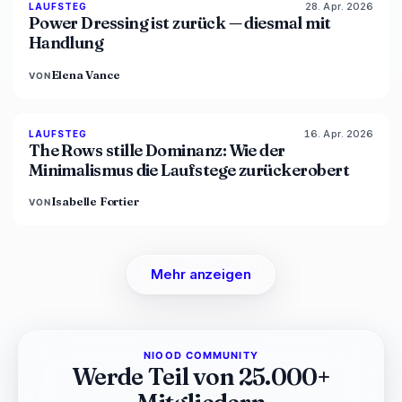
28. Apr. 2026
86
%
61
LAUFSTEG
MAGAZIN
Power Dressing ist zurück — diesmal mit
Handlung
Elena Vance
VON
16. Apr. 2026
93
%
67
LAUFSTEG
MAGAZIN
The Rows stille Dominanz: Wie der
Minimalismus die Laufstege zurückerobert
Isabelle Fortier
VON
Mehr anzeigen
NIOOD COMMUNITY
Werde Teil von 25.000+