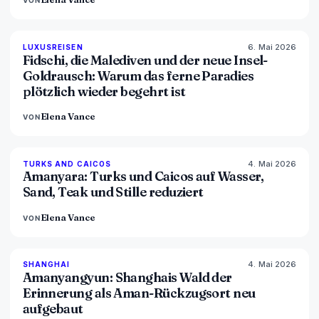
VON
6. Mai 2026
84
%
76
LUXUSREISEN
MAGAZIN
Fidschi, die Malediven und der neue Insel-
Goldrausch: Warum das ferne Paradies
plötzlich wieder begehrt ist
Elena Vance
VON
4. Mai 2026
96
%
60
TURKS AND CAICOS
MAGAZIN
Amanyara: Turks und Caicos auf Wasser,
Sand, Teak und Stille reduziert
Elena Vance
VON
4. Mai 2026
96
%
78
SHANGHAI
MAGAZIN
Amanyangyun: Shanghais Wald der
Erinnerung als Aman-Rückzugsort neu
aufgebaut