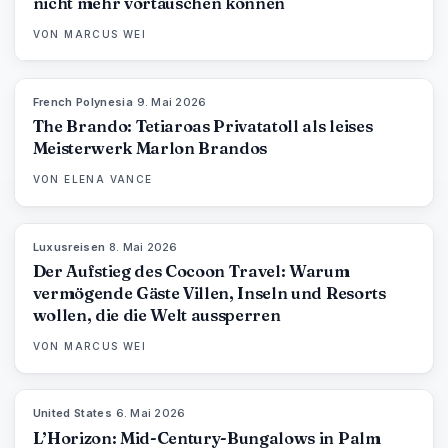
nicht mehr vortäuschen können
VON
MARCUS WEI
French Polynesia
·
9. Mai 2026
96
%
51
MAGAZIN
The Brando: Tetiaroas Privatatoll als leises
Meisterwerk Marlon Brandos
VON
ELENA VANCE
Luxusreisen
·
8. Mai 2026
82
%
81
MAGAZIN
Der Aufstieg des Cocoon Travel: Warum
vermögende Gäste Villen, Inseln und Resorts
wollen, die die Welt aussperren
VON
MARCUS WEI
United States
·
6. Mai 2026
92
%
68
MAGAZIN
L’Horizon: Mid-Century-Bungalows in Palm