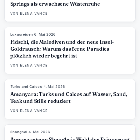
Springs als erwachsene Wüstenruhe
VON
ELENA VANCE
Luxusreisen
·
6. Mai 2026
84
%
76
MAGAZIN
Fidschi, die Malediven und der neue Insel-
Goldrausch: Warum das ferne Paradies
plötzlich wieder begehrt ist
VON
ELENA VANCE
Turks and Caicos
·
4. Mai 2026
96
%
60
MAGAZIN
Amanyara: Turks und Caicos auf Wasser, Sand,
Teak und Stille reduziert
VON
ELENA VANCE
Shanghai
·
4. Mai 2026
96
%
78
MAGAZIN
Amanyangyun: Shanghais Wald der Erinnerung