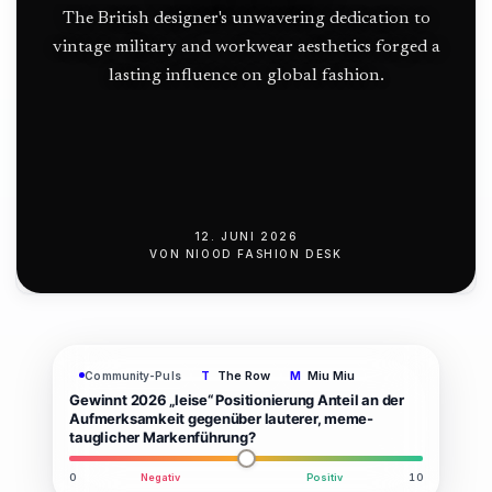
The British designer's unwavering dedication to
vintage military and workwear aesthetics forged a
lasting influence on global fashion.
12. JUNI 2026
VON
NIOOD FASHION DESK
The Row
Miu Miu
Community-Puls
T
M
Gewinnt 2026 „leise“ Positionierung Anteil an der
Aufmerksamkeit gegenüber lauterer, meme-
tauglicher Markenführung?
0
Negativ
Positiv
10