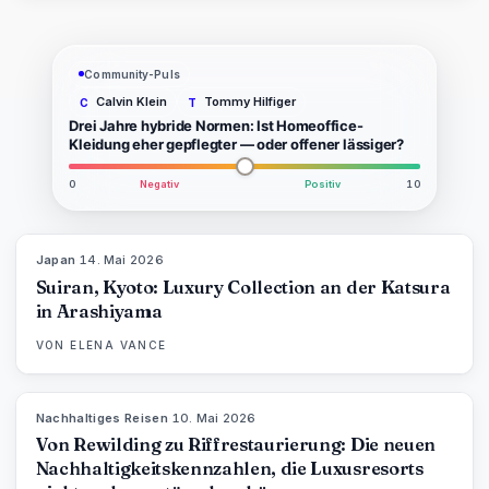
Community-Puls
Calvin Klein
Tommy Hilfiger
C
T
Drei Jahre hybride Normen: Ist Homeoffice-
Kleidung eher gepflegter — oder offener lässiger?
0
Negativ
Positiv
10
Japan
·
14. Mai 2026
93
%
44
MAGAZIN
Suiran, Kyoto: Luxury Collection an der Katsura
in Arashiyama
VON
ELENA VANCE
Nachhaltiges Reisen
·
10. Mai 2026
86
%
81
MAGAZIN
Von Rewilding zu Riffrestaurierung: Die neuen
Nachhaltigkeitskennzahlen, die Luxusresorts