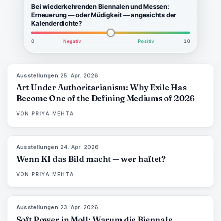
Bei wiederkehrenden Biennalen und Messen:
Erneuerung — oder Müdigkeit — angesichts der
Kalenderdichte?
0
Negativ
Positiv
10
Ausstellungen
·
25. Apr. 2026
77
%
64
MAGAZIN
Art Under Authoritarianism: Why Exile Has
Become One of the Defining Mediums of 2026
VON
PRIYA MEHTA
Ausstellungen
·
24. Apr. 2026
76
%
69
MAGAZIN
Wenn KI das Bild macht — wer haftet?
VON
PRIYA MEHTA
Ausstellungen
·
23. Apr. 2026
78
%
88
MAGAZIN
Soft Power in Moll: Warum die Biennale