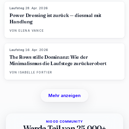
Laufsteg
·
28. Apr. 2026
86
%
61
MAGAZIN
Power Dressing ist zurück — diesmal mit
Handlung
VON
ELENA VANCE
Laufsteg
·
16. Apr. 2026
93
%
67
MAGAZIN
The Rows stille Dominanz: Wie der
Minimalismus die Laufstege zurückerobert
VON
ISABELLE FORTIER
Mehr anzeigen
NIOOD COMMUNITY
Werde Teil von 25.000+