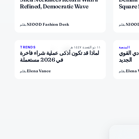
Refined, Democratic Wave
Square 
NIOOD Fashion Desk
NIOOD
بقلم
بقلم
١١ ذو القعدة ١٤٤٧ هـ
89
%
77
المنصة
TRENDS
المجلة
ادي القوي
لماذا قد تكون أذكى عملية شراء فاخرة
الجديد
في 2026 مستعملة
Elena Vance
Elena 
بقلم
بقلم