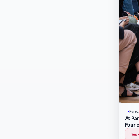
Forec
At Par
Four 
Yes 