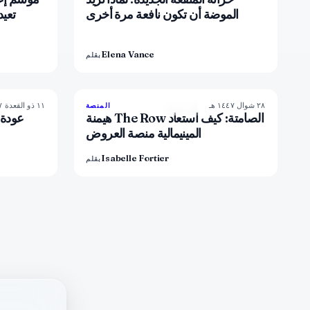
الموضة أن تكون نافعة مرة أخرى
تعيد
Elena Vance
بقلم
٢٨ شوال ١٤٤٧ هـ
١١ ذو القعدة ١٤٤٧ هـ
6
%
62
93
%
68
المنصة
المجلة
هيمنة The Row الصامتة: كيف استعاد
عودة ل
المينيمالية منصة العروض
Isabelle Fortier
بقلم