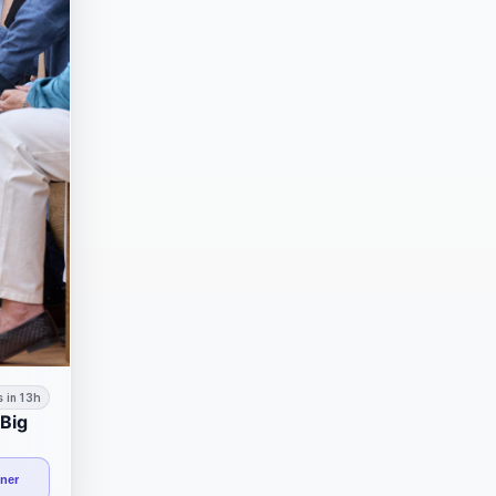
 in 13h
 Big
nner