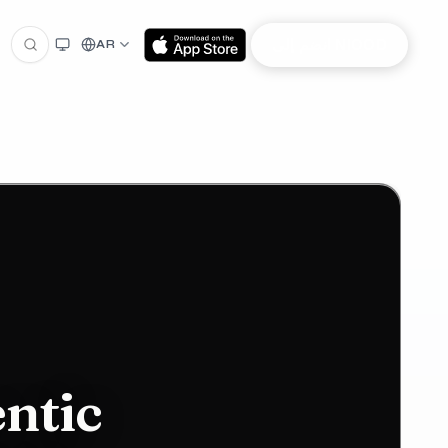
انضم إلى NIOOD
AR
ntic