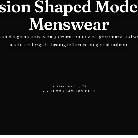
sion Shaped Mod
Menswear
tish designer's unwavering dedication to vintage military and 
aesthetics forged a lasting influence on global fashion.
٢٦ ذو الحجة ١٤٤٧ هـ
NIOOD FASHION DESK
بقلم