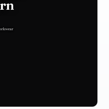
ern
workwear