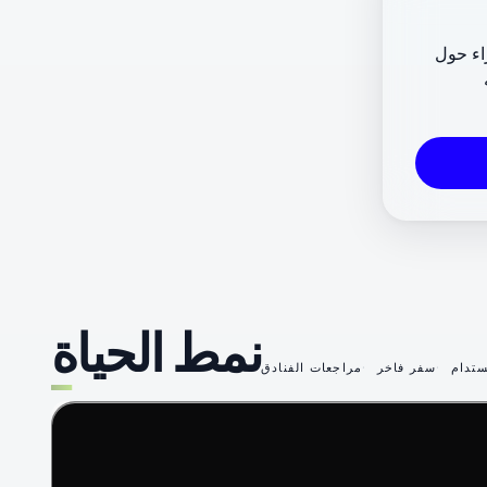
راء حول
نمط الحياة
تدام
سفر فاخر
مراجعات الفنادق
49