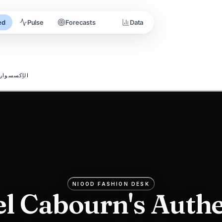
ed
Pulse
Forecasts
Data
9+
الإكسسوار
NIOOD FASHION DESK
el Cabourn's Authe