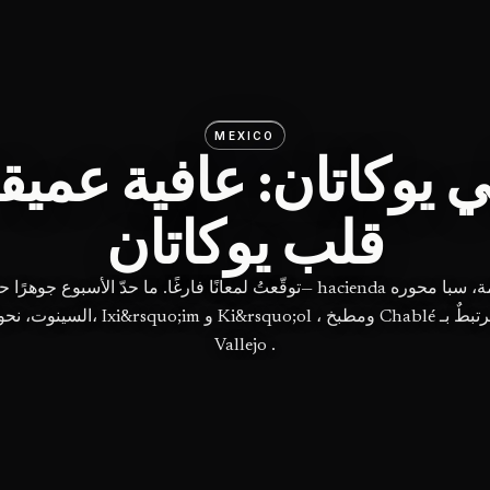
MEXICO
ي يوكاتان: عافية عميق
قلب يوكاتان
توقّعتُ لمعانًا فارغًا. ما حدّ الأسبوع جوهرًا حقيقيًّا— hacienda مُرمَّمة، س
Vallejo .