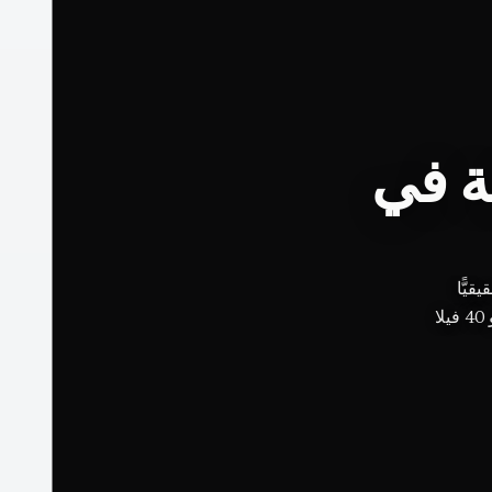
ة في
با محوره
السينوت، نحو 40 فيلا، Ixi&rsquo;im و Ki&rsquo;ol ، ومطبخ Chablé مرتبطٌ بـ Jorge