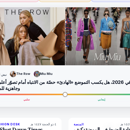
The Row
Miu Miu
نبض ا
في 2026، هل يكسب التموضع «الهادئ» حصّة من الانتباه أمام تصوّر أعل
وجاهزية لل
إيجابي
سلبي
٤ ذو الحجة ١٤٤٧ هـ
8
المنصة
SHION DESK
المجلة
LIVE BRIEF
دة الضبط في الموضة: كيف
Shut Down Times