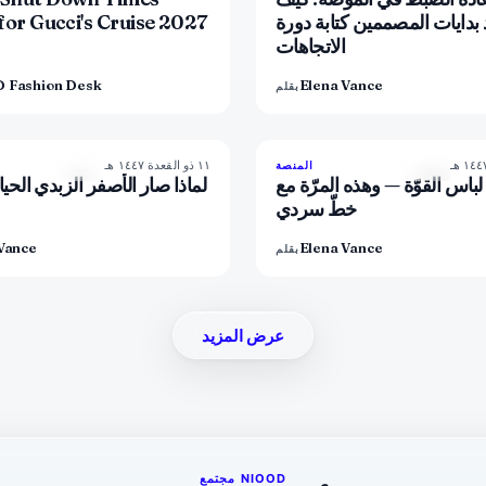
 بدايات المصممين كتابة دورة
for Gucci's Cruise 2027
الاتجاهات
 Fashion Desk
Elena Vance
بقلم
١١ ذو القعدة ١٤٤٧ هـ
86
%
60
8
المنصة
المجلة
المجلة
باس القوّة — وهذه المرّة مع
لماذا صار الأصفر الزبدي الحي
خطّ سردي
Vance
Elena Vance
بقلم
عرض المزيد
مجتمع NIOOD