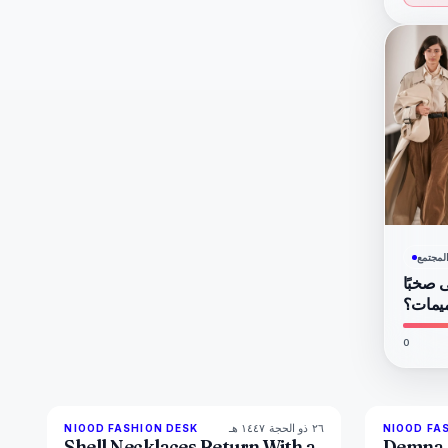
لمجتمع
ى صخبًا
ميمات؟
0
٢٦ ذو الحجة ١٤٤٧ هـ
NIOOD FASHION DESK
NIOOD FA
LIVE BRIEF
Shell Necklaces Return With a
Demna 