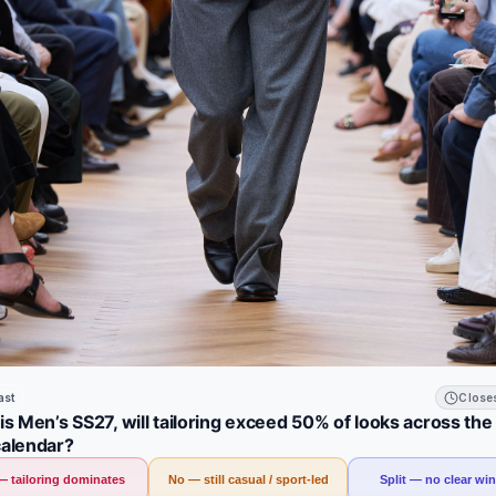
ast
Closes
is Men’s SS27, will tailoring exceed 50% of looks across the
calendar?
— tailoring dominates
No — still casual / sport-led
Split — no clear wi