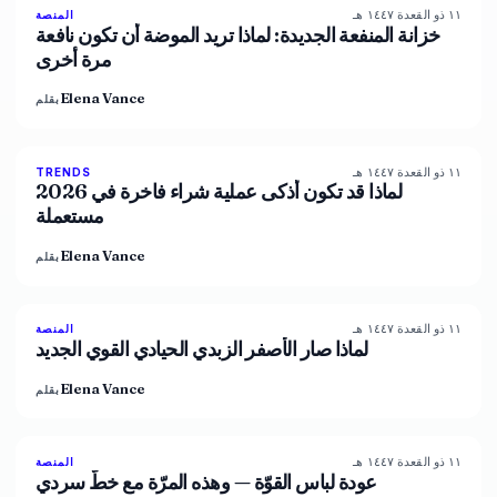
١١ ذو القعدة ١٤٤٧ هـ
87
%
67
المنصة
المجلة
خزانة المنفعة الجديدة: لماذا تريد الموضة أن تكون نافعة
مرة أخرى
Elena Vance
بقلم
١١ ذو القعدة ١٤٤٧ هـ
89
%
77
TRENDS
المجلة
لماذا قد تكون أذكى عملية شراء فاخرة في 2026
مستعملة
Elena Vance
بقلم
١١ ذو القعدة ١٤٤٧ هـ
86
%
60
المنصة
المجلة
لماذا صار الأصفر الزبدي الحيادي القوي الجديد
Elena Vance
بقلم
١١ ذو القعدة ١٤٤٧ هـ
86
%
62
المنصة
المجلة
عودة لباس القوّة — وهذه المرّة مع خطّ سردي