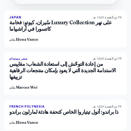
٢٧ ذو القعدة ١٤٤٧ هـ
93
%
44
JAPAN
المجلة
سُيران، كيوتو: فخامة Luxury Collection على نهر
كاتسورا في أراشيياما
Elena Vance
بقلم
٢٣ ذو القعدة ١٤٤٧ هـ
86
%
81
سفر مستدام
المجلة
من إعادة التوحّش إلى استعادة الشعاب: مقاييس
الاستدامة الجديدة التي لا يعود بإمكان منتجعات الرفاهية
تزييفها
Marcus Wei
بقلم
٢٢ ذو القعدة ١٤٤٧ هـ
96
%
51
FRENCH POLYNESIA
المجلة
ذا براندو: أتول تيتياروا الخاص كتحفة هادئة لمارلون براندو
Elena Vance
بقلم