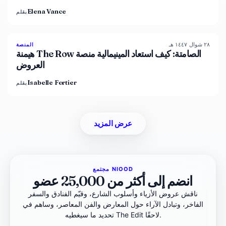
Elena Vance
بقلم
٢٨ شوال ١٤٤٧ هـ
93
%
67
المنصة
المجلة
هيمنة The Row الصامتة: كيف استعاد المينيمالية منصة
العروض
Isabelle Fortier
بقلم
عرض المزيد
مجتمع NIOOD
انضم إلى أكثر من 25,000 عضو
ناقش عروض الأزياء وأسلوب الشارع، وقيّم الفنادق والسفر
الفاخر، وتبادل الآراء حول المعارض والفن المعاصر، وساهم في
تحديد ما سيغطيه The Edit لاحقًا.