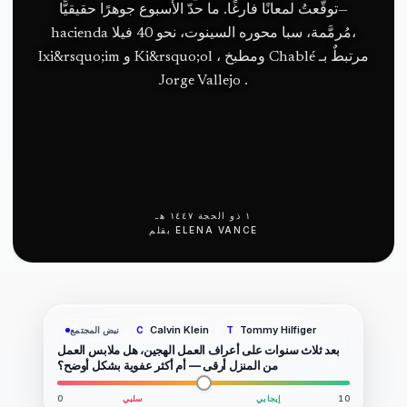
توقّعتُ لمعانًا فارغًا. ما حدّ الأسبوع جوهرًا حقيقيًّا—
hacienda مُرمَّمة، سبا محوره السينوت، نحو 40 فيلا،
Ixi&rsquo;im و Ki&rsquo;ol ، ومطبخ Chablé مرتبطٌ بـ
Jorge Vallejo .
١ ذو الحجة ١٤٤٧ هـ
ELENA VANCE
بقلم
Calvin Klein
Tommy Hilfiger
نبض المجتمع
C
T
بعد ثلاث سنوات على أعراف العمل الهجين، هل ملابس العمل
من المنزل أرقى — أم أكثر عفوية بشكل أوضح؟
10
إيجابي
سلبي
0