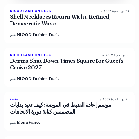
٢٦ ذو الحجة ١٤٤٧ هـ
NIOOD FASHION DESK
LIVE BRIEF
Shell Necklaces Return With a Refined,
Democratic Wave
NIOOD Fashion Desk
بقلم
٤ ذو الحجة ١٤٤٧ هـ
NIOOD FASHION DESK
LIVE BRIEF
Demna Shut Down Times Square for Gucci's
Cruise 2027
NIOOD Fashion Desk
بقلم
١١ ذو القعدة ١٤٤٧ هـ
88
%
72
المنصة
المجلة
موسم إعادة الضبط في الموضة: كيف تعيد بدايات
المصممين كتابة دورة الاتجاهات
Elena Vance
بقلم