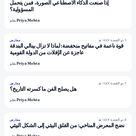
إذا صنعت الذكاء الاصطناعي الصورة، فمن يتحمل
المسؤولية؟
Priya Mehta
بقلم
٦ ذو القعدة ١٤٤٧ هـ
78
%
88
معارض
المجلة
قوة ناعمة في مفاتيح منخفضة: لماذا لا تزال بينالي البندقة
عاجزة عن الإفلات من الدولة القومية
Priya Mehta
بقلم
٦ ذو القعدة ١٤٤٧ هـ
79
%
56
معارض
المجلة
هل يصلح الفن ما كسرته التاريخ؟
Priya Mehta
بقلم
٥ ذو القعدة ١٤٤٧ هـ
74
%
44
معارض
المجلة
نضج المعرض المناخي: من القلق البيئي إلى الشكل البيئي
Priya Mehta