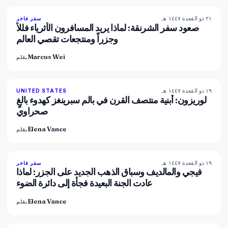
٢١ ذو القعدة ١٤٤٧ هـ
82
%
81
سفر فاخر
المجلة
صعود سفر الشرنقة: لماذا يريد المسافرون الأثرياء فللاً
وجزراً ومنتجعات تقصي العالم
Marcus Wei
بقلم
١٩ ذو القعدة ١٤٤٧ هـ
92
%
68
UNITED STATES
المجلة
لوريزون: أبنية منتصف القرن في بالم سبرينغز كهدوء بالغٍ
صحراوي
Elena Vance
بقلم
١٩ ذو القعدة ١٤٤٧ هـ
84
%
76
سفر فاخر
المجلة
فيجي والمالديف وسباق الذهب الجديد على الجزر: لماذا
عادت الجنة البعيدة فجأة إلى دائرة الضوء
Elena Vance
بقلم