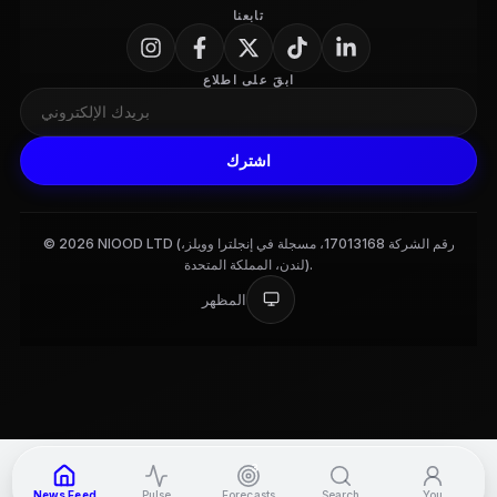
تابعنا
ابقَ على اطلاع
اشترك
© 2026 NIOOD LTD (رقم الشركة 17013168، مسجلة في إنجلترا وويلز،
لندن، المملكة المتحدة).
المظهر
3
News Feed
Pulse
Forecasts
Search
You