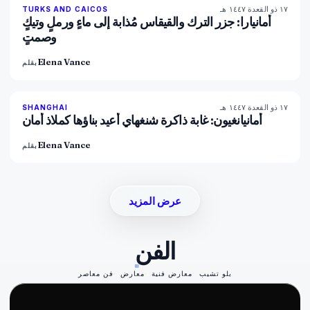
١٧ ذو القعدة ١٤٤٧ هـ
96
%
60
TURKS AND CAICOS
المجلة
أمانيارا: جزر الترك والقيقاس مُذابة إلى ماءٍ ورملٍ وتيكٍ
وصمتٍ
Elena Vance
بقلم
١٧ ذو القعدة ١٤٤٧ هـ
96
%
78
SHANGHAI
المجلة
أمانيانغيون: غابة ذاكرة شنغهاي أُعيد بناؤها كملاذ أمان
Elena Vance
بقلم
عرض المزيد
الفن
بلو تشيب
معارض فنية
معارض
فن معاصر