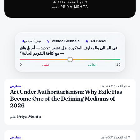
٩ ذو القعدة ١٤٤٧ هـ
PRIYA MEHTA
بقلم
Venice Biennale
Art Basel
نبض المجتمع
V
A
في البينالي والمعارف المتكررة، هل تشعر بتجديد — أم بإرهاق
— مع كثافة التقويم الحالية؟
10
إيجابي
سلبي
0
٨ ذو القعدة ١٤٤٧ هـ
77
%
64
معارض
المجلة
Art Under Authoritarianism: Why Exile Has
Become One of the Defining Mediums of
2026
Priya Mehta
بقلم
٧ ذو القعدة ١٤٤٧ هـ
76
%
69
معارض
المجلة