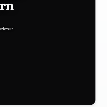
ern
workwear