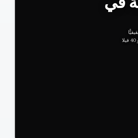
ة في
با محوره
السينوت، نحو 40 فيلا، Ixi&rsquo;im و Ki&rsquo;ol ، ومطبخ Chablé مرتبطٌ بـ Jorge