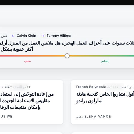
Calvin Klein
Tommy Hilfiger
نبض ا
C
T
ثلاث سنوات على أعراف العمل الهجين، هل ملابس العمل من المنزل أرق
أكثر عفوية بشكل
إيجابي
سلبي
هـ
·
French Polynesia
٢٣ ذو القعدة ١٤٤٧ هـ
·
86
%
81
9
المجلة
المجلة
 أتول تيتياروا الخاص كتحفة هادئة
من إعادة التوحّش إلى استعاد
لمارلون براندو
مقاييس الاستدامة الجديدة ال
بإمكان منتجعات الرفاه
ELENA VANCE
بقلم
US WEI