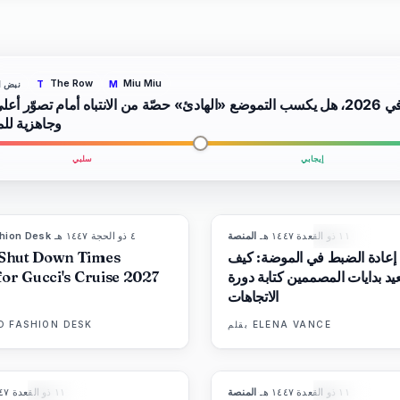
The Row
Miu Miu
نبض ا
T
M
في 2026، هل يكسب التموضع «الهادئ» حصّة من الانتباه أمام تصوّر أعل
وجاهزية لل
إيجابي
سلبي
١١ ذو القعدة ١٤٤٧ هـ
·
المنصة
٤ ذو الحجة ١٤٤٧ هـ
·
hion Desk
8
المجلة
LIVE BRIEF
عادة الضبط في الموضة: كيف
Shut Down Times
يد بدايات المصممين كتابة دورة
for Gucci's Cruise 2027
الاتجاهات
ELENA VANCE
بقلم
D FASHION DESK
١١ ذو القعدة ١٤٤٧ هـ
·
المنصة
١١ ذو القعدة ١٤٤٧ هـ
86
%
60
8
المجلة
المجلة