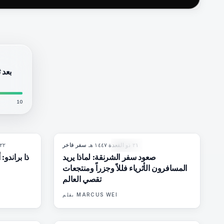
بعد 
10
٢١ ذو القعدة ١٤٤٧ هـ
·
سفر فاخر
٢٢ ذو القعدة ١٤٤٧ 
6
%
51
82
%
81
المجلة
صعود سفر الشرنقة: لماذا يريد
ذا براندو:
المسافرون الأثرياء فللاً وجزراً ومنتجعات
تقصي العالم
MARCUS WEI
بقلم