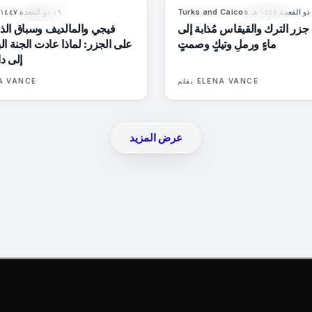
·
Turks and Caicos
١٩ ذو القعدة ١٤٤٧ هـ
84
%
76
9
المجلة
المجلة
: جزر الترك والقيقاس مُذابة إلى
فيجي والمالديف وسباق الذ
ماءٍ ورملٍ وتيكٍ وصمتٍ
على الجزر: لماذا عادت الجنة ال
إلى دا
ELENA VANCE
بقلم
A VANCE
عرض المزيد