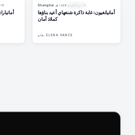
١٧ ذو القعدة ١٤٤٧ هـ
·
Shanghai
١٧ ذو القعدة ١٤٤٧ هـ
6
%
61
96
%
78
المجلة
أمانيانغيون: غابة ذاكرة شنغهاي أُعيد بناؤها
أمانيارا
كملاذ أمان
ELENA VANCE
بقلم