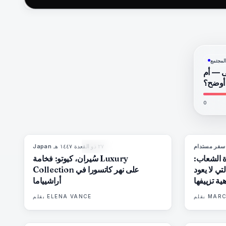
لمجتمع
ى — أم
 أوضح؟
0
سفر مستدام
٢٧ ذو القعدة ١٤٤٧ هـ
·
Japan
93
%
44
المجلة
ة الشعاب:
سُيران، كيوتو: فخامة Luxury
تي لا يعود
Collection على نهر كاتسورا في
ية تزييفها
أراشيياما
MARC
بقلم
ELENA VANCE
بقلم