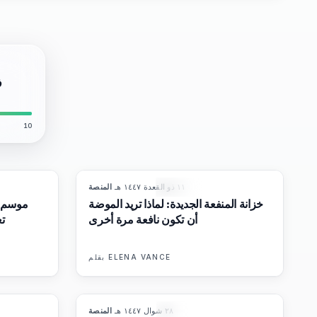
10
١١ ذو القعدة ١٤٤٧ هـ
·
المنصة
8
%
72
87
%
67
المجلة
خزانة المنفعة الجديدة: لماذا تريد الموضة
موسم إ
أن تكون نافعة مرة أخرى
تع
ELENA VANCE
بقلم
٢٨ شوال ١٤٤٧ هـ
·
المنصة
6
%
62
93
%
67
المجلة