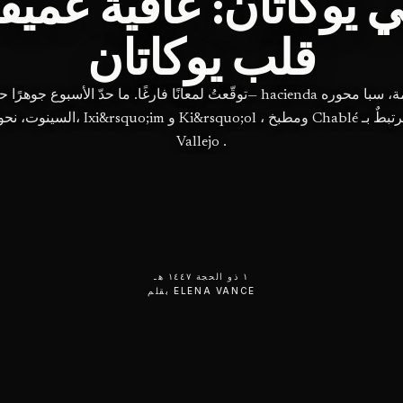
ي يوكاتان: عافية عميق
قلب يوكاتان
توقّعتُ لمعانًا فارغًا. ما حدّ الأسبوع جوهرًا حقيقيًّا— hacienda مُرمَّمة، س
Vallejo .
١ ذو الحجة ١٤٤٧ هـ
ELENA VANCE
بقلم