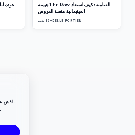
هيمنة The Row الصامتة: كيف استعاد
عودة لبا
المينيمالية منصة العروض
ISABELLE FORTIER
بقلم
ناقش عرو
المعارض والفن المعاصر، وساهم في تحديد ما سيغطيه 