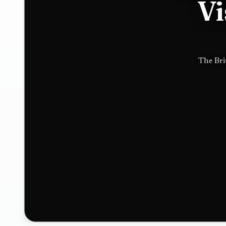
Vi
Hugo
Boss in
The Bri
luxury
push