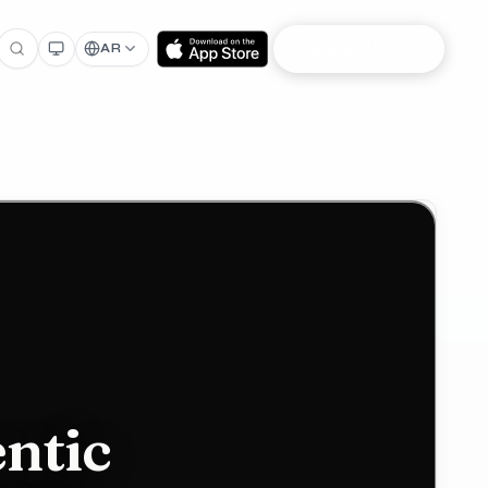
انضم إلى NIOOD
AR
ntic