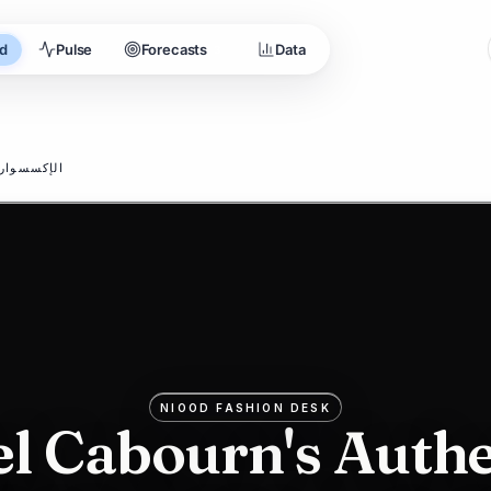
d
Pulse
Forecasts
Data
3
الإكسسوار
NIOOD FASHION DESK
el Cabourn's Authe