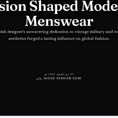
sion Shaped Mod
Menswear
tish designer's unwavering dedication to vintage military and 
aesthetics forged a lasting influence on global fashion.
٢٦ ذو الحجة ١٤٤٧ هـ
NIOOD FASHION DESK
بقلم