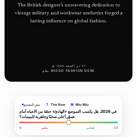
فوق مياه
The British designer's unwavering dedication to
الأطلسي
vintage military and workwear aesthetics forged a
lasting influence on global fashion.
الشمالي
٢٦ ذو الحجة ١٤٤٧ هـ
NIOOD FASHION DESK
بقلم
The Row
Miu Miu
نبض المجتمع
T
M
في 2026، هل يكسب التموضع «الهادئ» حصّة من الانتباه أمام
تصوّر أعلى صخبًا وجاهزية للميمات؟
10
إيجابي
سلبي
0