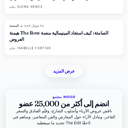
ELENA VANCE
بقلم
٢٨ شوال ١٤٤٧ هـ
·
المنصة
93
%
67
المجلة
هيمنة The Row الصامتة: كيف استعاد المينيمالية منصة
العروض
ISABELLE FORTIER
بقلم
عرض المزيد
مجتمع NIOOD
انضم إلى أكثر من 25,000 عضو
ناقش عروض الأزياء وأسلوب الشارع، وقيّم الفنادق والسفر
الفاخر، وتبادل الآراء حول المعارض والفن المعاصر، وساهم في
تحديد ما سيغطيه The Edit لاحقًا.