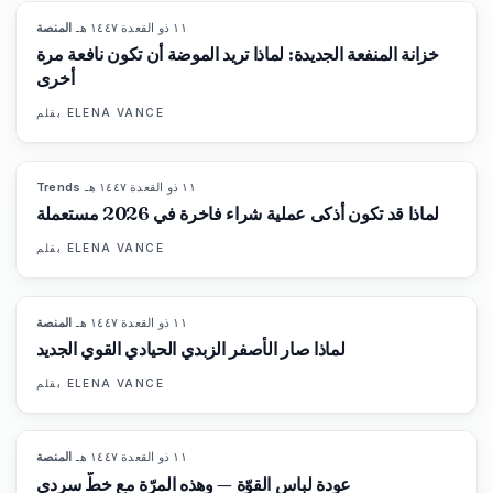
١١ ذو القعدة ١٤٤٧ هـ
·
المنصة
87
%
67
المجلة
خزانة المنفعة الجديدة: لماذا تريد الموضة أن تكون نافعة مرة
أخرى
ELENA VANCE
بقلم
١١ ذو القعدة ١٤٤٧ هـ
·
Trends
89
%
77
المجلة
لماذا قد تكون أذكى عملية شراء فاخرة في 2026 مستعملة
ELENA VANCE
بقلم
١١ ذو القعدة ١٤٤٧ هـ
·
المنصة
86
%
60
المجلة
لماذا صار الأصفر الزبدي الحيادي القوي الجديد
ELENA VANCE
بقلم
١١ ذو القعدة ١٤٤٧ هـ
·
المنصة
86
%
62
المجلة
عودة لباس القوّة — وهذه المرّة مع خطّ سردي