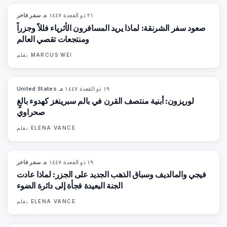
٢١ ذو القعدة ١٤٤٧ هـ
·
سفر فاخر
82
%
81
المجلة
صعود سفر الشرنقة: لماذا يريد المسافرون الأثرياء فللاً وجزراً
ومنتجعات تقصي العالم
MARCUS WEI
بقلم
١٩ ذو القعدة ١٤٤٧ هـ
·
United States
92
%
67
المجلة
لوريزون: أبنية منتصف القرن في بالم سبرينغز كهدوء بالغٍ
صحراوي
ELENA VANCE
بقلم
١٩ ذو القعدة ١٤٤٧ هـ
·
سفر فاخر
84
%
76
المجلة
فيجي والمالديف وسباق الذهب الجديد على الجزر: لماذا عادت
الجنة البعيدة فجأة إلى دائرة الضوء
ELENA VANCE
بقلم