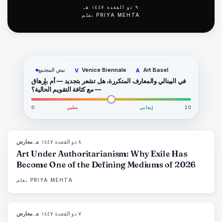
٩ ذو القعدة ١٤٤٧ هـ
PRIYA MEHTA
بقلم
Venice Biennale
Art Basel
نبض المجتمع
V
A
في البينالي والمعارف المتكررة، هل تشعر بتجديد — أم بإرهاق
— مع كثافة التقويم الحالية؟
10
إيجابي
سلبي
0
٨ ذو القعدة ١٤٤٧ هـ
·
معارض
77
%
64
المجلة
Art Under Authoritarianism: Why Exile Has
Become One of the Defining Mediums of 2026
PRIYA MEHTA
بقلم
٧ ذو القعدة ١٤٤٧ هـ
·
معارض
76
%
69
المجلة