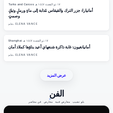
١٧ ذو القعدة ١٤٤٧ هـ
·
Turks and Caicos
96
%
61
المجلة
أمانيارا: جزر الترك والقيقاس مُذابة إلى ماءٍ ورملٍ وتيكٍ
وصمتٍ
ELENA VANCE
بقلم
١٧ ذو القعدة ١٤٤٧ هـ
·
Shanghai
96
%
78
المجلة
أمانيانغيون: غابة ذاكرة شنغهاي أُعيد بناؤها كملاذ أمان
ELENA VANCE
بقلم
عرض المزيد
الفن
بلو تشيب
معارض فنية
معارض
فن معاصر