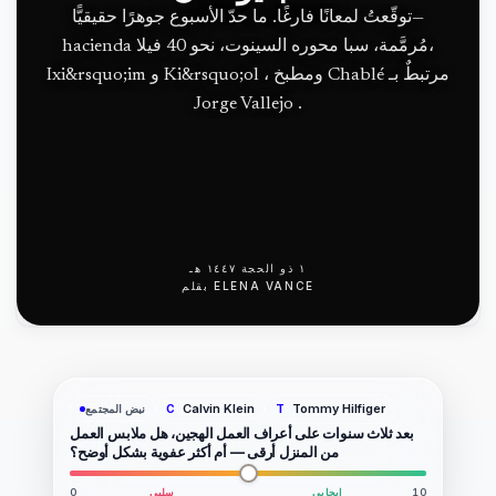
توقّعتُ لمعانًا فارغًا. ما حدّ الأسبوع جوهرًا حقيقيًّا—
hacienda مُرمَّمة، سبا محوره السينوت، نحو 40 فيلا،
Ixi&rsquo;im و Ki&rsquo;ol ، ومطبخ Chablé مرتبطٌ بـ
Jorge Vallejo .
١ ذو الحجة ١٤٤٧ هـ
ELENA VANCE
بقلم
Calvin Klein
Tommy Hilfiger
نبض المجتمع
C
T
بعد ثلاث سنوات على أعراف العمل الهجين، هل ملابس العمل
من المنزل أرقى — أم أكثر عفوية بشكل أوضح؟
10
إيجابي
سلبي
0