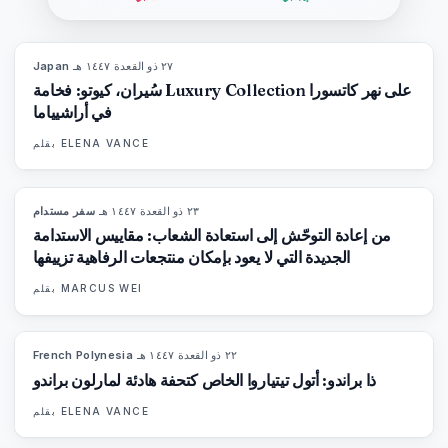
٢٧ ذو القعدة ١٤٤٧ هـ
·
Japan
93
%
44
المجلة
سُيران، كيوتو: فخامة Luxury Collection على نهر كاتسورا
في أراشيياما
ELENA VANCE
بقلم
٢٣ ذو القعدة ١٤٤٧ هـ
·
سفر مستدام
86
%
81
المجلة
من إعادة التوحّش إلى استعادة الشعاب: مقاييس الاستدامة
الجديدة التي لا يعود بإمكان منتجعات الرفاهية تزييفها
MARCUS WEI
بقلم
٢٢ ذو القعدة ١٤٤٧ هـ
·
French Polynesia
96
%
51
المجلة
ذا براندو: أتول تيتياروا الخاص كتحفة هادئة لمارلون براندو
ELENA VANCE
بقلم