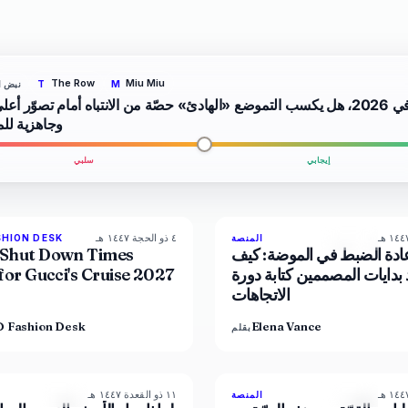
The Row
Miu Miu
نبض ا
T
M
في 2026، هل يكسب التموضع «الهادئ» حصّة من الانتباه أمام تصوّر أعل
وجاهزية لل
إيجابي
سلبي
٤ ذو الحجة ١٤٤٧ هـ
8
المنصة
SHION DESK
المجلة
LIVE BRIEF
دة الضبط في الموضة: كيف
Shut Down Times
 بدايات المصممين كتابة دورة
for Gucci's Cruise 2027
الاتجاهات
 Fashion Desk
Elena Vance
بقلم
١١ ذو القعدة ١٤٤٧ هـ
86
%
60
8
المنصة
المجلة
المجلة