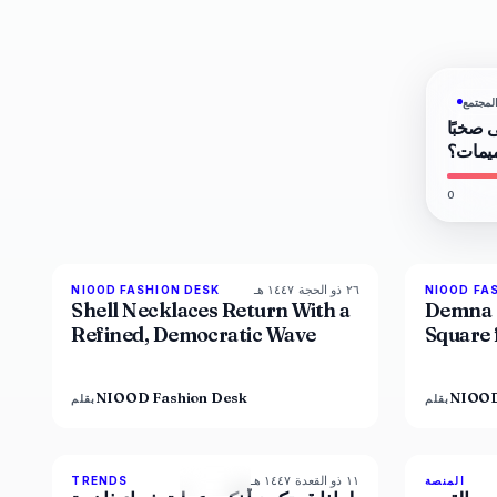
لمجتمع
ى صخبًا
ميمات؟
0
٢٦ ذو الحجة ١٤٤٧ هـ
NIOOD FASHION DESK
NIOOD FA
LIVE BRIEF
Shell Necklaces Return With a
Demna 
Refined, Democratic Wave
Square 
NIOOD Fashion Desk
NIOOD
بقلم
بقلم
١١ ذو القعدة ١٤٤٧ هـ
89
%
77
المنصة
TRENDS
المجلة