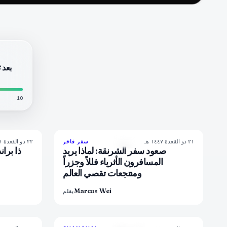
بعد 
10
٢١ ذو القعدة ١٤٤٧ هـ
٢٢ ذو القعدة ١٤٤٧ هـ
6
%
51
82
%
81
سفر فاخر
المجلة
صعود سفر الشرنقة: لماذا يريد
ذا بران
المسافرون الأثرياء فللاً وجزراً
ومنتجعات تقصي العالم
Marcus Wei
بقلم