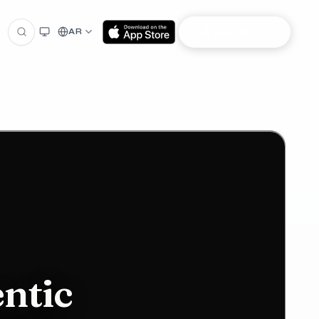
انضم إلى NIOOD
AR
ntic