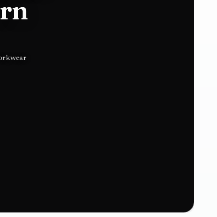
ern
workwear