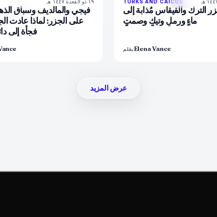
١٩ ذو القعدة ١٤٤٧ هـ
84
%
76
9
TURKS AND CAICOS
المجلة
المجلة
جزر الترك والقيقاس مُذابة إلى
فيجي والمالديف وسباق الذه
ماءٍ ورملٍ وتيكٍ وصمتٍ
على الجزر: لماذا عادت الجن
فجأة إلى دا
Vance
Elena Vance
بقلم
عرض المزيد