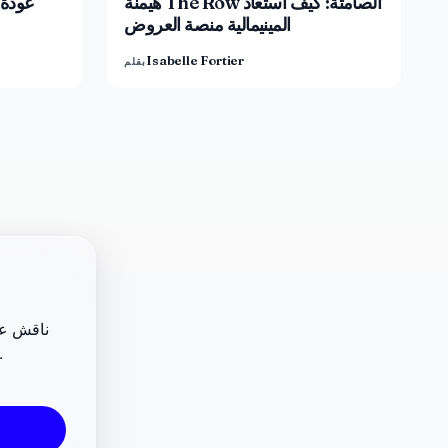
هيمنة The Row الصامتة: كيف استعاد
عودة ل
المينيمالية منصة العروض
Isabelle Fortier
بقلم
ناقش عرو
المعارض والفن المعاصر، وساهم في تحديد ما سيغطيه 