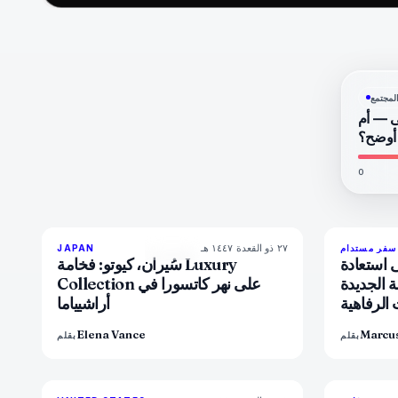
لمجتمع
ى — أم
 أوضح؟
0
٢٧ ذو القعدة ١٤٤٧ هـ
93
%
44
سفر مستدام
JAPAN
المجلة
 استعادة
سُيران، كيوتو: فخامة Luxury
 الجديدة
Collection على نهر كاتسورا في
 الرفاهية
أراشيياما
تزييفها
Elena Vance
Marcu
بقلم
بقلم