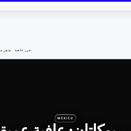
جزر خاصة
سفر مس
MEXICO
ي يوكاتان: عافية عميق