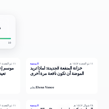
10
١١ ذو القعدة ١٤٤٧ هـ
١١ ذو القعدة ١٤٤٧ هـ
8
%
72
87
%
67
المنصة
المجلة
خزانة المنفعة الجديدة: لماذا تريد
موسم إعا
الموضة أن تكون نافعة مرة أخرى
تعيد
Elena Vance
بقلم
٢٨ شوال ١٤٤٧ هـ
١١ ذو القعدة ١٤٤٧ هـ
6
%
62
93
%
67
المنصة
المجلة