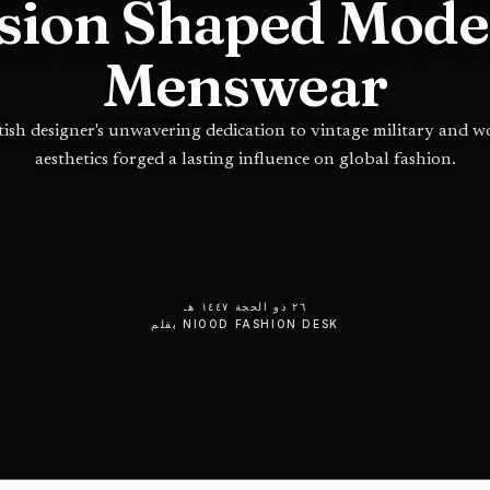
sion Shaped Mod
Menswear
tish designer's unwavering dedication to vintage military and 
aesthetics forged a lasting influence on global fashion.
٢٦ ذو الحجة ١٤٤٧ هـ
NIOOD FASHION DESK
بقلم