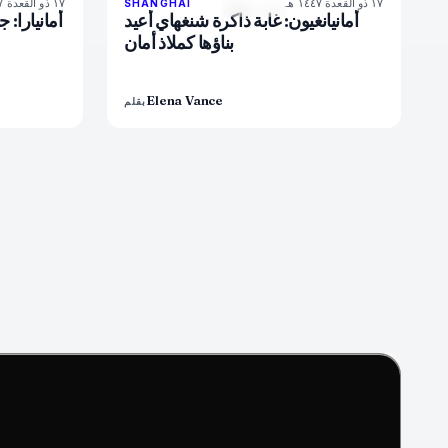
١٧ ذو القعدة ١٤٤٧ هـ
١٧ ذو القعدة ١٤٤٧ هـ
6
%
60
96
%
78
SHANGHAI
المجلة
أمانيانغيون: غابة ذاكرة شنغهاي أُعيد
أمانيارا: 
بناؤها كملاذ أمان
Elena Vance
بقلم