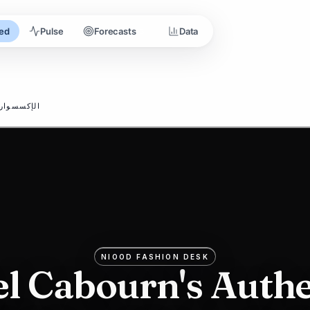
ed
Pulse
Forecasts
Data
3
الإكسسوار
NIOOD FASHION DESK
el Cabourn's Authe