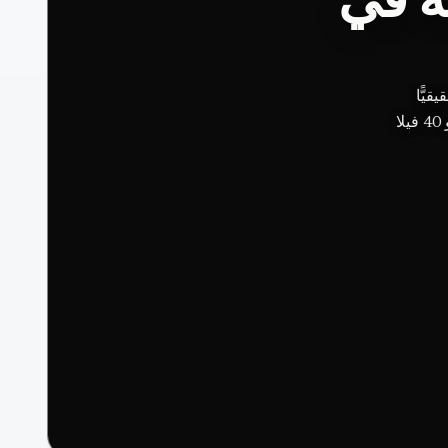
با محوره
السينوت، نحو 40 فيلا، Ixi&rsquo;im و Ki&rsquo;ol ، ومطبخ Chablé مرتبطٌ بـ Jorge