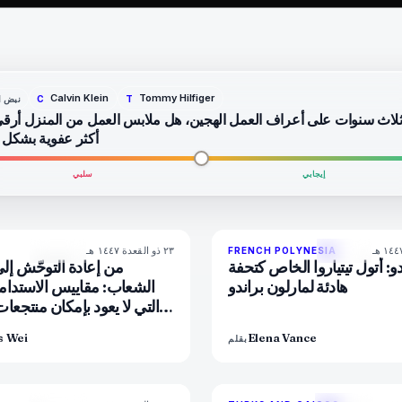
Calvin Klein
Tommy Hilfiger
نبض ا
C
T
ثلاث سنوات على أعراف العمل الهجين، هل ملابس العمل من المنزل أرق
أكثر عفوية بشكل
إيجابي
سلبي
٢٣ ذو القعدة ١٤٤٧ هـ
86
%
81
9
FRENCH POLYNESIA
المجلة
المجلة
دو: أتول تيتياروا الخاص كتحفة
من إعادة التوحّش إلى
هادئة لمارلون براندو
الشعاب: مقاييس الاستدامة
التي لا يعود بإمكان منتجعات
s Wei
Elena Vance
بقلم