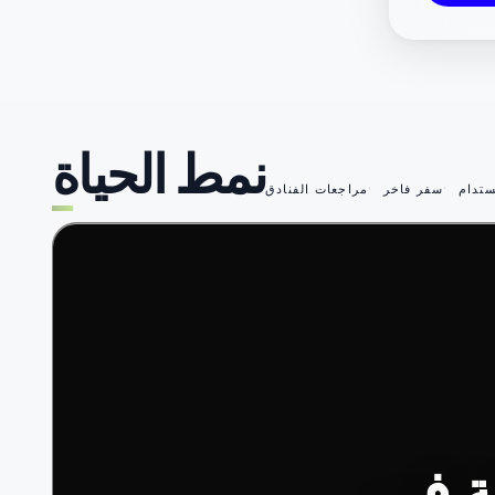
نمط الحياة
تدام
سفر فاخر
مراجعات الفنادق
49
ة في