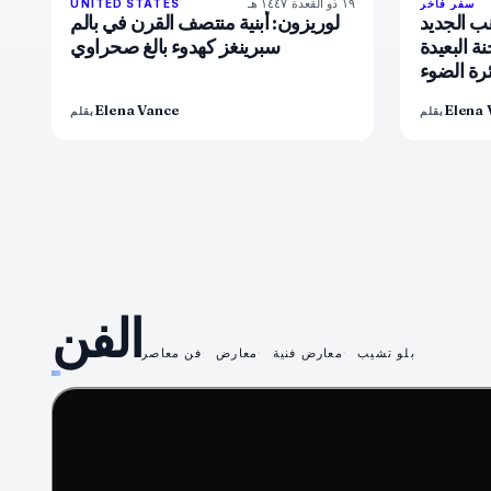
١٩ ذو القعدة ١٤٤٧ هـ
92
%
68
سفر فاخر
UNITED STATES
المجلة
ب الجديد
لوريزون: أبنية منتصف القرن في بالم
ة البعيدة
سبرينغز كهدوء بالغٍ صحراوي
ئرة الضوء
Elena Vance
Elena 
بقلم
بقلم
الفن
بلو تشيب
معارض فنية
معارض
فن معاصر
75