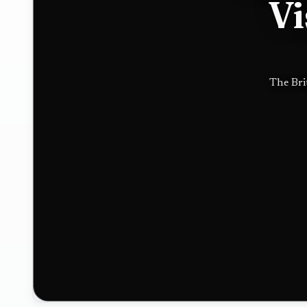
Vi
Hugo
Boss in
The Bri
luxury
push