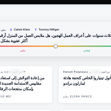
Calvin Klein
Tommy Hilfiger
نبض ا
C
T
ثلاث سنوات على أعراف العمل الهجين، هل ملابس العمل من المنزل أرق
أكثر عفوية بشكل
إيجابي
سلبي
هـ
·
French Polynesia
٢٣ ذو القعدة ١٤٤٧ هـ
·
86
%
81
9
المجلة
المجلة
 أتول تيتياروا الخاص كتحفة هادئة
من إعادة التوحّش إلى استعاد
لمارلون براندو
مقاييس الاستدامة الجديدة ال
بإمكان منتجعات الرفاه
ELENA VANCE
بقلم
US WEI