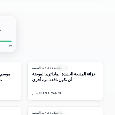
10
١١ ذو القعدة ١٤٤٧ هـ
·
المنصة
8
%
72
87
%
67
المجلة
خزانة المنفعة الجديدة: لماذا تريد الموضة
موسم إ
أن تكون نافعة مرة أخرى
تع
ELENA VANCE
بقلم
٢٨ شوال ١٤٤٧ هـ
·
المنصة
6
%
62
93
%
67
المجلة