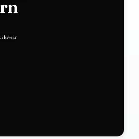
ern
workwear