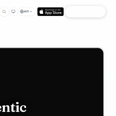
انضم إلى NIOOD
AR
ntic