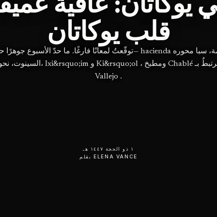
ي يوكاتان: عافية عميق
قلب يوكاتان
توقّعتُ لمعانًا فارغًا. ما حدّ الأسبوع جوهرًا حقيقيًّا— hacienda مُرمَّمة، س
Vallejo .
١ ذو الحجة ١٤٤٧ هـ
ELENA VANCE
بقلم