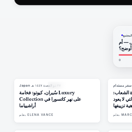
لمجتمع
ى — أم
 أوضح؟
0
سفر مستدام
٢٧ ذو القعدة ١٤٤٧ هـ
·
Japan
93
%
44
المجلة
ة الشعاب:
سُيران، كيوتو: فخامة Luxury
تي لا يعود
Collection على نهر كاتسورا في
ية تزييفها
أراشيياما
MARC
بقلم
ELENA VANCE
بقلم