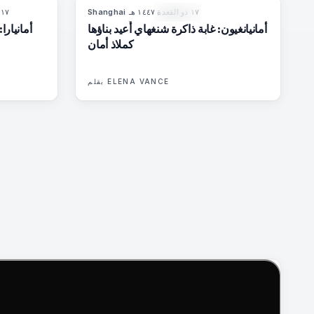
١٧ ذو القعدة ١٤٤٧ هـ
·
Shanghai
١٧ ذو القعدة ١٤٤٧ هـ
6
%
61
96
%
78
المجلة
أمانيانغيون: غابة ذاكرة شنغهاي أُعيد بناؤها
أمانيارا
كملاذ أمان
ELENA VANCE
بقلم