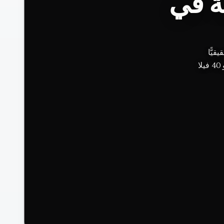
ة في
با محوره
السينوت، نحو 40 فيلا، Ixi&rsquo;im و Ki&rsquo;ol ، ومطبخ Chablé مرتبطٌ بـ Jorge