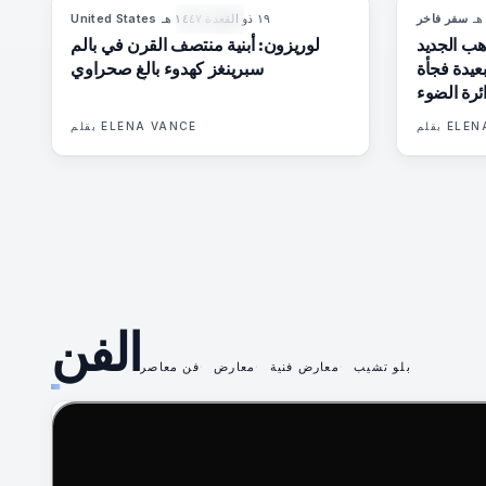
·
سفر فاخر
١٩ ذو القعدة ١٤٤٧ هـ
·
United States
92
%
67
المجلة
هب الجديد
لوريزون: أبنية منتصف القرن في بالم
بعيدة فجأة
سبرينغز كهدوء بالغٍ صحراوي
ئرة الضوء
ELEN
بقلم
ELENA VANCE
بقلم
الفن
بلو تشيب
معارض فنية
معارض
فن معاصر
75