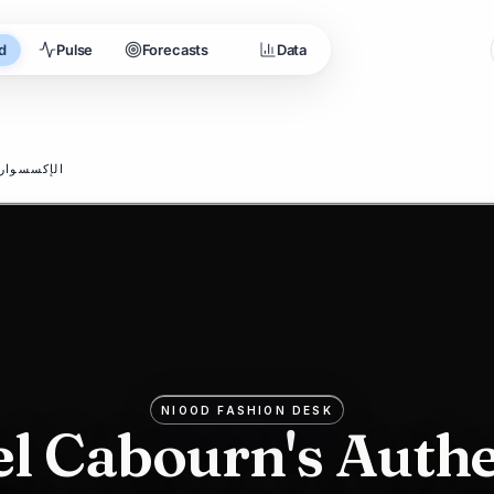
d
Pulse
Forecasts
Data
3
الإكسسوار
NIOOD FASHION DESK
el Cabourn's Authe