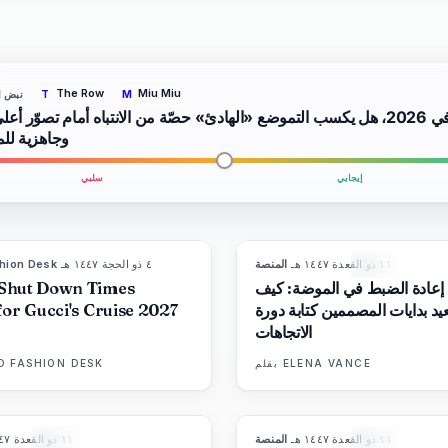
The Row
Miu Miu
نبض ا
T
M
في 2026، هل يكسب التموضع «الهادئ» حصّة من الانتباه أمام تصوّر أعل
وجاهزية لل
إيجابي
سلبي
١١ ذو القعدة ١٤٤٧ هـ
·
المنصة
٤ ذو الحجة ١٤٤٧ هـ
·
hion Desk
8
المجلة
LIVE BRIEF
عادة الضبط في الموضة: كيف
Shut Down Times
يد بدايات المصممين كتابة دورة
for Gucci's Cruise 2027
الاتجاهات
ELENA VANCE
بقلم
D FASHION DESK
١١ ذو القعدة ١٤٤٧ هـ
·
المنصة
١١ ذو القعدة ١٤٤٧ هـ
86
%
60
8
المجلة
المجلة