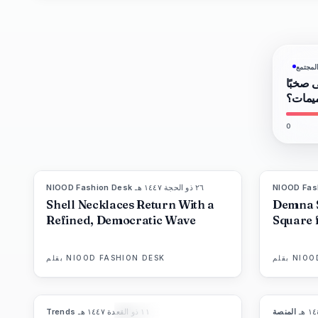
لمجتمع
ى صخبًا
ميمات؟
0
NIOOD Fas
٢٦ ذو الحجة ١٤٤٧ هـ
·
NIOOD Fashion Desk
LIVE BRIEF
Shell Necklaces Return With a
Demna 
Refined, Democratic Wave
Square 
NIOO
بقلم
NIOOD FASHION DESK
بقلم
·
المنصة
١١ ذو القعدة ١٤٤٧ هـ
·
Trends
89
%
77
المجلة