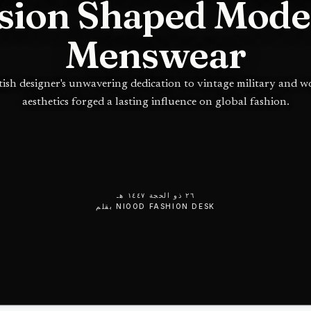
sion Shaped Mod
Menswear
tish designer's unwavering dedication to vintage military and 
aesthetics forged a lasting influence on global fashion.
٢٦ ذو الحجة ١٤٤٧ هـ
NIOOD FASHION DESK
بقلم