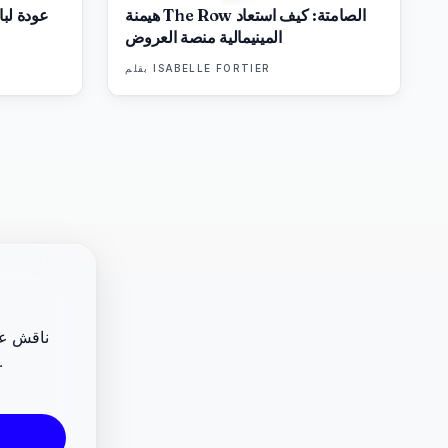
هيمنة The Row الصامتة: كيف استعاد
عودة لبا
المينيمالية منصة العروض
ISABELLE FORTIER
بقلم
ناقش عرو
المعارض والفن المعاصر، وساهم في تحديد ما سيغطيه 