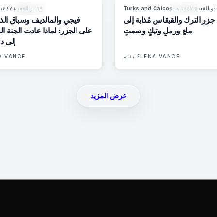
·
Turks and Caicos
١٩ ذو القعدة ١٤٤٧ هـ
84
%
76
9
المجلة
المجلة
: جزر الترك والقيقاس مُذابة إلى
فيجي والمالديف وسباق الذ
ماءٍ ورملٍ وتيكٍ وصمتٍ
على الجزر: لماذا عادت الجنة ال
إلى دا
ELENA VANCE
بقلم
A VANCE
عرض المزيد