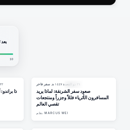
بعد 
10
٢١ ذو القعدة ١٤٤٧ هـ
·
سفر فاخر
٢٢ ذو القعدة ١٤٤٧ 
6
%
51
82
%
81
المجلة
صعود سفر الشرنقة: لماذا يريد
ذا براندو:
المسافرون الأثرياء فللاً وجزراً ومنتجعات
تقصي العالم
MARCUS WEI
بقلم